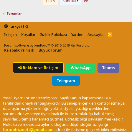
Last
1 of 5
Sonraki
Forumlar
Türkçe (TR)
İletişim
Koşullar
Gizlilik Politikası
Yardım
Anasayfa
R
S
S
Forum software by XenForo™
© 2010-2019 XenForo Ltd.
Kalabalık Yalnızlık
Büyük Forum
📢
Reklam ve İletişim
WhatsApp
Teams
Telegram
Yasal Uyarı: Forum Sitemiz; 5651 Sayılı Kanun kapsamında BTK
tarafından onaylı Yer Sağlayıcı'dır. Bu sebeple içerikleri kontrol etme ya
da araştırma yükümlülüğü yoktur. Üyeler yazdığı içeriklerden
sorumludur ve siteye üye olmak ile bu sorumluluğu kabul etmiş
sayılırlar. Sitemiz kar amacı gütmez, ücretsiz bilgi paylaşım merkezidir.
Hukuka ve mevzuata aykırı olduğunu düşündüğünüz içeriği
forumhizmeti@gmail.com
adresi ile iletişime geçerek bildirebilirsiniz.