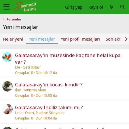
Giriş yap
Kayıt ol
Forumlar
Yeni mesajlar
Neler yeni
Yeni mesajlar
Yeni profil mesajları
Son aktivite
Galatasaray'ın muzesinde kaç tane helal kupa
var ?
Efe
Gezi Rotası
Cevaplar
0
Dün 18:12 da
Galatasaray'ın kocası kimdir ?
Ilay
Tanışma Alanı
Cevaplar
0
Dün 18:08 da
Galatasaray İngiliz takımı mı ?
Leila
Öneri, İstek ve Şikayetler
Cevaplar
0
Dün 18:04 da