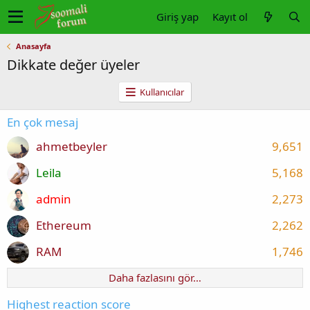
Giriş yap
Kayıt ol
Anasayfa
Dikkate değer üyeler
Kullanıcılar
En çok mesaj
ahmetbeyler
9,651
Leila
5,168
admin
2,273
Ethereum
2,262
RAM
1,746
Daha fazlasını gör…
Highest reaction score