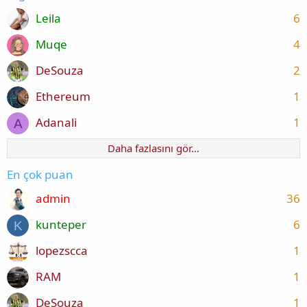
Leila
6
Muqe
4
DeSouza
2
Ethereum
1
Adanali
1
A
Daha fazlasını gör…
En çok puan
admin
36
kunteper
6
K
lopezscca
1
RAM
1
DeSouza
1