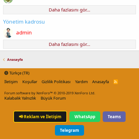
Daha fazlasını gör…
Yönetim kadrosu
admin
Daha fazlasını gör…
Anasayfa
Türkçe (TR)
İletişim
Koşullar
Gizlilik Politikası
Yardım
Anasayfa
R
S
S
Forum software by XenForo™
© 2010-2019 XenForo Ltd.
Kalabalık Yalnızlık
Büyük Forum
📢
Reklam ve İletişim
WhatsApp
Teams
Telegram