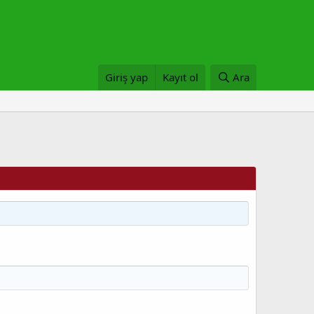
Giriş yap
Kayıt ol
Ara