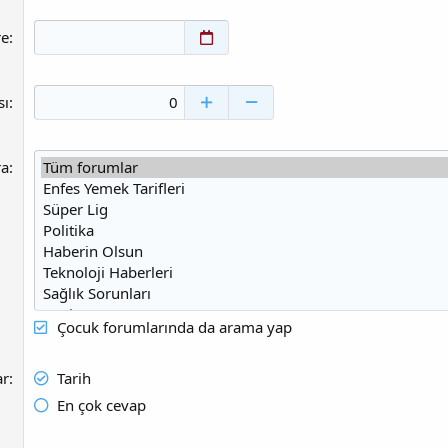
re
sı
ra
Çocuk forumlarında da arama yap
ar
Tarih
En çok cevap