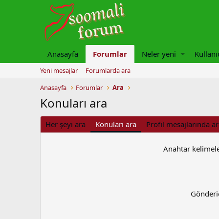
Anasayfa
Forumlar
Neler yeni
Kullanı
Yeni mesajlar
Forumlarda ara
Anasayfa
Forumlar
Ara
Konuları ara
Her şeyi ara
Konuları ara
Profil mesajlarında a
Anahtar kelimel
Gönderi