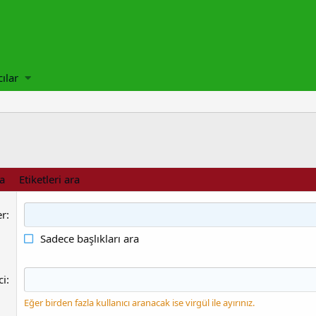
cılar
ra
Etiketleri ara
er
Sadece başlıkları ara
ci
Eğer birden fazla kullanıcı aranacak ise virgül ile ayırınız.