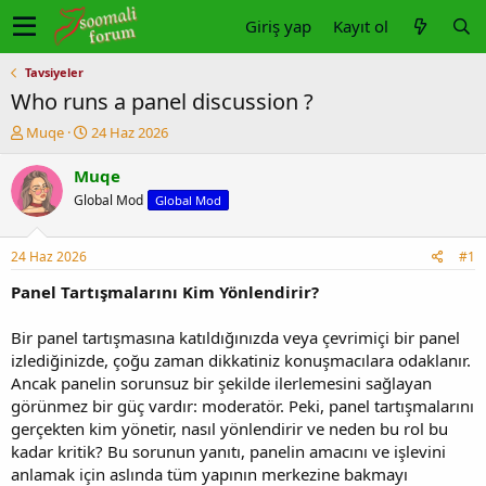
Giriş yap
Kayıt ol
Tavsiyeler
Who runs a panel discussion ?
K
B
Muqe
24 Haz 2026
o
a
n
ş
Muqe
u
l
Global Mod
Global Mod
y
a
u
n
b
g
24 Haz 2026
#1
a
ı
ş
ç
Panel Tartışmalarını Kim Yönlendirir?
l
t
a
a
Bir panel tartışmasına katıldığınızda veya çevrimiçi bir panel
t
r
izlediğinizde, çoğu zaman dikkatiniz konuşmacılara odaklanır.
a
i
Ancak panelin sorunsuz bir şekilde ilerlemesini sağlayan
n
h
görünmez bir güç vardır: moderatör. Peki, panel tartışmalarını
i
gerçekten kim yönetir, nasıl yönlendirir ve neden bu rol bu
kadar kritik? Bu sorunun yanıtı, panelin amacını ve işlevini
anlamak için aslında tüm yapının merkezine bakmayı