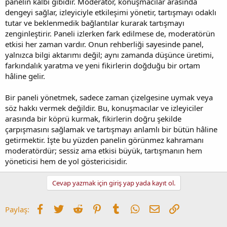
panelin kalbi gibidir. Moderatör, konuşmacılar arasında
dengeyi sağlar, izleyiciyle etkileşimi yönetir, tartışmayı odaklı
tutar ve beklenmedik bağlantılar kurarak tartışmayı
zenginleştirir. Paneli izlerken fark edilmese de, moderatörün
etkisi her zaman vardır. Onun rehberliği sayesinde panel,
yalnızca bilgi aktarımı değil; aynı zamanda düşünce üretimi,
farkındalık yaratma ve yeni fikirlerin doğduğu bir ortam
hâline gelir.
Bir paneli yönetmek, sadece zaman çizelgesine uymak veya
söz hakkı vermek değildir. Bu, konuşmacılar ve izleyiciler
arasında bir köprü kurmak, fikirlerin doğru şekilde
çarpışmasını sağlamak ve tartışmayı anlamlı bir bütün hâline
getirmektir. İşte bu yüzden panelin görünmez kahramanı
moderatördür; sessiz ama etkisi büyük, tartışmanın hem
yöneticisi hem de yol göstericisidir.
Cevap yazmak için giriş yap yada kayıt ol.
Facebook
Twitter
Reddit
Pinterest
Tumblr
WhatsApp
E-posta
Link
Paylaş: