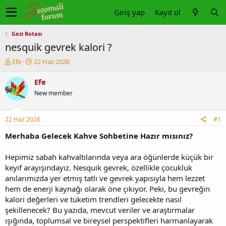
Giriş yap
Kayıt ol
Gezi Rotası
nesquik gevrek kalori ?
K
B
Efe
22 Haz 2026
o
a
n
ş
Efe
u
l
New member
y
a
u
n
b
g
22 Haz 2026
#1
a
ı
ş
ç
Merhaba Gelecek Kahve Sohbetine Hazır mısınız?
l
t
a
a
Hepimiz sabah kahvaltılarında veya ara öğünlerde küçük bir
t
r
keyif arayışındayız. Nesquik gevrek, özellikle çocukluk
a
i
anılarımızda yer etmiş tatlı ve gevrek yapısıyla hem lezzet
n
h
hem de enerji kaynağı olarak öne çıkıyor. Peki, bu gevreğin
i
kalori değerleri ve tüketim trendleri gelecekte nasıl
şekillenecek? Bu yazıda, mevcut veriler ve araştırmalar
ışığında, toplumsal ve bireysel perspektifleri harmanlayarak