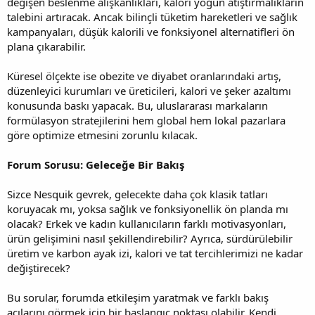
değişen beslenme alışkanlıkları, kalori yoğun atıştırmalıkların
talebini artıracak. Ancak bilinçli tüketim hareketleri ve sağlık
kampanyaları, düşük kalorili ve fonksiyonel alternatifleri ön
plana çıkarabilir.
Küresel ölçekte ise obezite ve diyabet oranlarındaki artış,
düzenleyici kurumları ve üreticileri, kalori ve şeker azaltımı
konusunda baskı yapacak. Bu, uluslararası markaların
formülasyon stratejilerini hem global hem lokal pazarlara
göre optimize etmesini zorunlu kılacak.
Forum Sorusu: Geleceğe Bir Bakış
Sizce Nesquik gevrek, gelecekte daha çok klasik tatları
koruyacak mı, yoksa sağlık ve fonksiyonellik ön planda mı
olacak? Erkek ve kadın kullanıcıların farklı motivasyonları,
ürün gelişimini nasıl şekillendirebilir? Ayrıca, sürdürülebilir
üretim ve karbon ayak izi, kalori ve tat tercihlerimizi ne kadar
değiştirecek?
Bu sorular, forumda etkileşim yaratmak ve farklı bakış
açılarını görmek için bir başlangıç noktası olabilir. Kendi