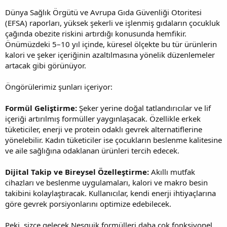
Dünya Sağlık Örgütü ve Avrupa Gıda Güvenliği Otoritesi
(EFSA) raporları, yüksek şekerli ve işlenmiş gıdaların çocukluk
çağında obezite riskini artırdığı konusunda hemfikir.
Önümüzdeki 5–10 yıl içinde, küresel ölçekte bu tür ürünlerin
kalori ve şeker içeriğinin azaltılmasına yönelik düzenlemeler
artacak gibi görünüyor.
Öngörülerimiz şunları içeriyor:
Formül Geliştirme:
Şeker yerine doğal tatlandırıcılar ve lif
içeriği artırılmış formüller yaygınlaşacak. Özellikle erkek
tüketiciler, enerji ve protein odaklı gevrek alternatiflerine
yönelebilir. Kadın tüketiciler ise çocukların beslenme kalitesine
ve aile sağlığına odaklanan ürünleri tercih edecek.
Dijital Takip ve Bireysel Özelleştirme:
Akıllı mutfak
cihazları ve beslenme uygulamaları, kalori ve makro besin
takibini kolaylaştıracak. Kullanıcılar, kendi enerji ihtiyaçlarına
göre gevrek porsiyonlarını optimize edebilecek.
Peki, sizce gelecek Nesquik formülleri daha çok fonksiyonel