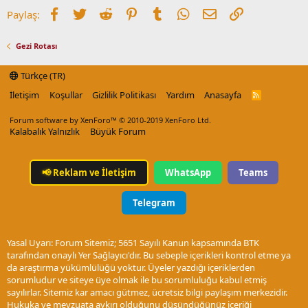
Facebook
Twitter
Reddit
Pinterest
Tumblr
WhatsApp
E-posta
Link
Paylaş:
Gezi Rotası
Türkçe (TR)
İletişim
Koşullar
Gizlilik Politikası
Yardım
Anasayfa
R
S
S
Forum software by XenForo™
© 2010-2019 XenForo Ltd.
Kalabalık Yalnızlık
Büyük Forum
📢
Reklam ve İletişim
WhatsApp
Teams
Telegram
Yasal Uyarı: Forum Sitemiz; 5651 Sayılı Kanun kapsamında BTK
tarafından onaylı Yer Sağlayıcı'dır. Bu sebeple içerikleri kontrol etme ya
da araştırma yükümlülüğü yoktur. Üyeler yazdığı içeriklerden
sorumludur ve siteye üye olmak ile bu sorumluluğu kabul etmiş
sayılırlar. Sitemiz kar amacı gütmez, ücretsiz bilgi paylaşım merkezidir.
Hukuka ve mevzuata aykırı olduğunu düşündüğünüz içeriği