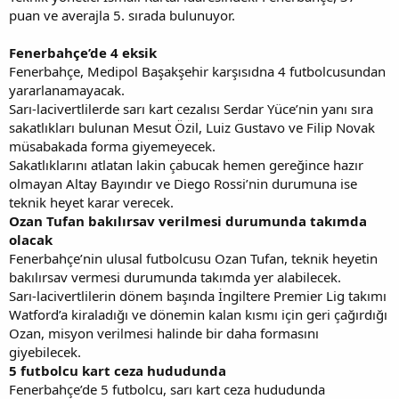
puan ve averajla 5. sırada bulunuyor.
Fenerbahçe’de 4 eksik
Fenerbahçe, Medipol Başakşehir karşısıdna 4 futbolcusundan
yararlanamayacak.
Sarı-lacivertlilerde sarı kart cezalısı Serdar Yüce’nin yanı sıra
sakatlıkları bulunan Mesut Özil, Luiz Gustavo ve Filip Novak
müsabakada forma giyemeyecek.
Sakatlıklarını atlatan lakin çabucak hemen gereğince hazır
olmayan Altay Bayındır ve Diego Rossi’nin durumuna ise
teknik heyet karar verecek.
Ozan Tufan bakılırsav verilmesi durumunda takımda
olacak
Fenerbahçe’nin ulusal futbolcusu Ozan Tufan, teknik heyetin
bakılırsav vermesi durumunda takımda yer alabilecek.
Sarı-lacivertlilerin dönem başında İngiltere Premier Lig takımı
Watford’a kiraladığı ve dönemin kalan kısmı için geri çağırdığı
Ozan, misyon verilmesi halinde bir daha formasını
giyebilecek.
5 futbolcu kart ceza hududunda
Fenerbahçe’de 5 futbolcu, sarı kart ceza hududunda