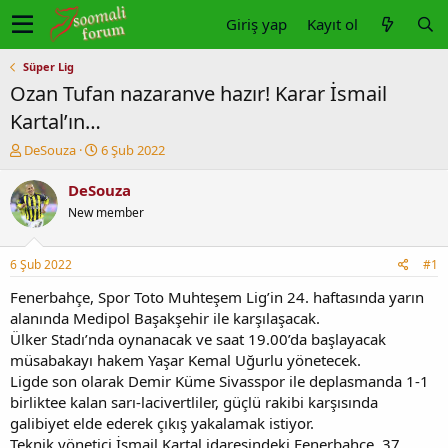
Giriş yap
Kayıt ol
Süper Lig
Ozan Tufan nazaranve hazır! Karar İsmail
Kartal’ın…
K
B
DeSouza
6 Şub 2022
o
a
n
ş
DeSouza
u
l
New member
y
a
u
n
b
g
6 Şub 2022
#1
a
ı
ş
ç
Fenerbahçe, Spor Toto Muhteşem Lig’in 24. haftasında yarın
l
t
alanında Medipol Başakşehir ile karşılaşacak.
a
a
Ülker Stadı’nda oynanacak ve saat 19.00’da başlayacak
t
r
müsabakayı hakem Yaşar Kemal Uğurlu yönetecek.
a
i
Ligde son olarak Demir Küme Sivasspor ile deplasmanda 1-1
n
h
birliktee kalan sarı-lacivertliler, güçlü rakibi karşısında
i
galibiyet elde ederek çıkış yakalamak istiyor.
Teknik yönetici İsmail Kartal idaresindeki Fenerbahçe, 37