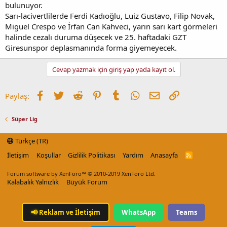
bulunuyor.
Sarı-lacivertlilerde Ferdi Kadıoğlu, Luiz Gustavo, Filip Novak,
Miguel Crespo ve İrfan Can Kahveci, yarın sarı kart görmeleri
halinde cezalı duruma düşecek ve 25. haftadaki GZT
Giresunspor deplasmanında forma giyemeyecek.
Cevap yazmak için giriş yap yada kayıt ol.
Facebook
Twitter
Reddit
Pinterest
Tumblr
WhatsApp
E-posta
Link
Paylaş:
Süper Lig
Türkçe (TR)
İletişim
Koşullar
Gizlilik Politikası
Yardım
Anasayfa
R
S
S
Forum software by XenForo™
© 2010-2019 XenForo Ltd.
Kalabalık Yalnızlık
Büyük Forum
📢
Reklam ve İletişim
WhatsApp
Teams