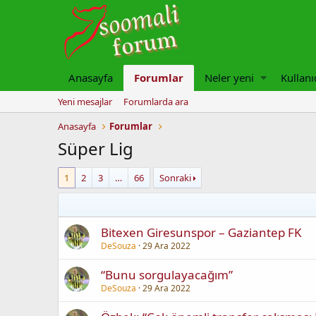
Anasayfa
Forumlar
Neler yeni
Kullanı
Yeni mesajlar
Forumlarda ara
Anasayfa
Forumlar
Süper Lig
1
2
3
…
66
Sonraki
Bitexen Giresunspor – Gaziantep FK
DeSouza
29 Ara 2022
“Bunu sorgulayacağım”
DeSouza
29 Ara 2022