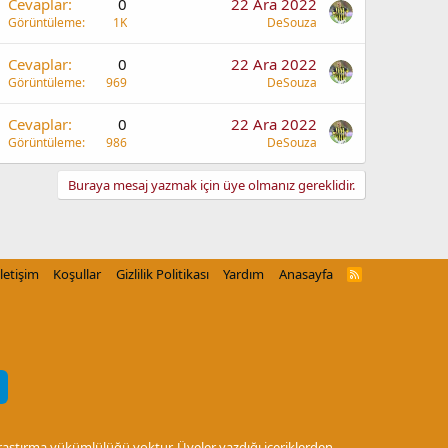
Cevaplar
0
22 Ara 2022
Görüntüleme
1K
DeSouza
Cevaplar
0
22 Ara 2022
Görüntüleme
969
DeSouza
Cevaplar
0
22 Ara 2022
Görüntüleme
986
DeSouza
Buraya mesaj yazmak için üye olmanız gereklidir.
İletişim
Koşullar
Gizlilik Politikası
Yardım
Anasayfa
R
S
S
araştırma yükümlülüğü yoktur. Üyeler yazdığı içeriklerden