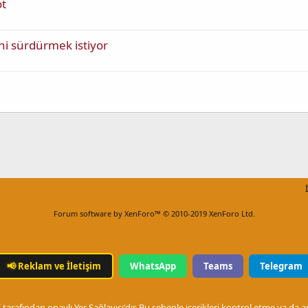
ot
ni sürdürmek istiyor
Forum software by XenForo™
© 2010-2019 XenForo Ltd.
📢
Reklam ve İletişim
WhatsApp
Teams
Telegram
arafından onaylı Yer Sağlayıcı'dır. Bu sebeple içerikleri kontrol etme ya da 