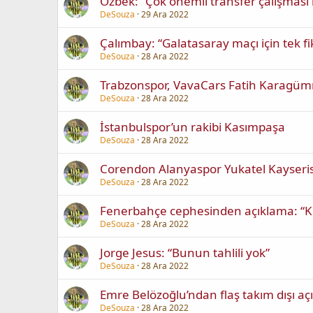
Özbek: “Çok önemli transfer çalışması i
DeSouza
29 Ara 2022
Çalımbay: “Galatasaray maçı için tek fik
DeSouza
28 Ara 2022
Trabzonspor, VavaCars Fatih Karagüm
DeSouza
28 Ara 2022
İstanbulspor’un rakibi Kasımpaşa
DeSouza
28 Ara 2022
Corendon Alanyaspor Yukatel Kayseris
DeSouza
28 Ara 2022
Fenerbahçe cephesinden açıklama: “Kı
DeSouza
28 Ara 2022
Jorge Jesus: “Bunun tahlili yok”
DeSouza
28 Ara 2022
Emre Belözoğlu’ndan flaş takım dışı aç
DeSouza
28 Ara 2022