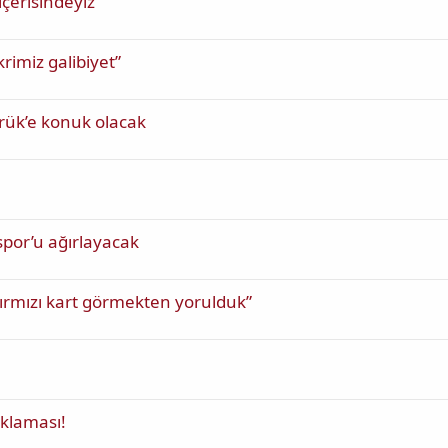
çerisindeyiz”
rimiz galibiyet”
rük’e konuk olacak
por’u ağırlayacak
rmızı kart görmekten yorulduk”
ıklaması!