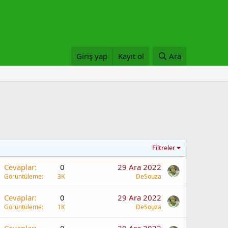
Giriş yap
Kayıt ol
Ara
Filtreler
Cevaplar
0
29 Ara 2022
Görüntüleme
3K
DeSouza
Cevaplar
0
29 Ara 2022
Görüntüleme
1K
DeSouza