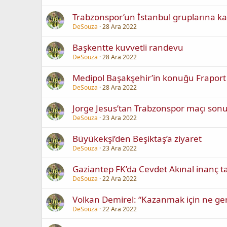
Trabzonspor’un İstanbul gruplarına ka
DeSouza
28 Ara 2022
Başkentte kuvvetli randevu
DeSouza
28 Ara 2022
Medipol Başakşehir’in konuğu Fraport
DeSouza
28 Ara 2022
Jorge Jesus’tan Trabzonspor maçı son
DeSouza
23 Ara 2022
Büyükekşi’den Beşiktaş’a ziyaret
DeSouza
23 Ara 2022
Gaziantep FK’da Cevdet Akınal inanç t
DeSouza
22 Ara 2022
Volkan Demirel: “Kazanmak için ne ge
DeSouza
22 Ara 2022