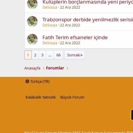
Kulüplerin borçlanmasında yeni periy
DeSouza
22 Ara 2022
Trabzonspor derbide yenilmezlik serisi
DeSouza
22 Ara 2022
Fatih Terim efsaneler içinde
DeSouza
22 Ara 2022
1
2
3
…
66
Sonraki
Anasayfa
Forumlar
Türkçe (TR)
Kalabalık Yalnızlık
Büyük Forum
Yasal Uyarı: Forum Sitemiz; 5651 Sayılı Kanun kapsamında BTK t