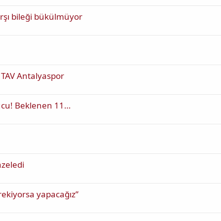
rşı bileği bükülmüyor
 TAV Antalyaspor
ucu! Beklenen 11…
azeledi
rekiyorsa yapacağız”