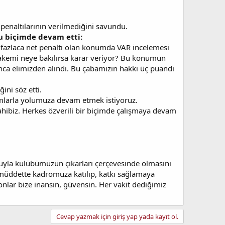
r penaltılarının verilmediğini savundu.
şu biçimde devam etti:
sa fazlaca net penaltı olan konumda VAR incelemesi
kemi neye bakılırsa karar veriyor? Bu konumun
ınca elimizden alındı. Bu çabamızın hakkı üç puandı
ini söz etti.
dımlarla yolumuza devam etmek istiyoruz.
hibiz. Herkes özverili bir biçimde çalışmaya devam
luyla kulübümüzün çıkarları çerçevesinde olmasını
a müddette kadromuza katılıp, katkı sağlamaya
 onlar bize inansın, güvensin. Her vakit dediğimiz
Cevap yazmak için giriş yap yada kayıt ol.