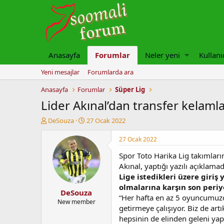
Anasayfa
Forumlar
Neler yeni
Kullanı
Yeni mesajlar
Forumlarda ara
Anasayfa
Forumlar
Süper Lig
Lider Akınal’dan transfer kelamlar
K
B
DeSouza
27 Ocak 2022
o
a
n
ş
27 Ocak 2022
u
l
Spor Toto Harika Lig takımların
y
a
u
n
Akınal, yaptığı yazılı açıklama
b
g
Lige istedikleri üzere giri
a
ı
olmalarına karşın son periyo
DeSouza
ş
ç
“Her hafta en az 5 oyuncumuzd
l
t
New member
getirmeye çalışıyor. Biz de ar
a
a
hepsinin de elinden geleni y
t
r