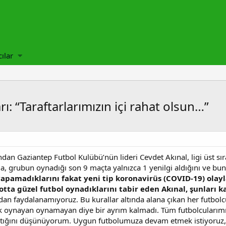
cılar
ı: “Taraftarlarımızın içi rahat olsun…”
dan Gaziantep Futbol Kulübü’nün lideri Cevdet Akınal, ligi üst sıral
da, grubun oynadığı son 9 maçta yalnızca 1 yenilgi aldığını ve bun
ş yapamadıklarını fakat yeni tip koronavirüs (COVID-19) ola
tta güzel futbol oynadıklarını tabir eden Akınal, şunları k
an faydalanamıyoruz. Bu kurallar altında alana çıkan her futbo
tık oynayan oynamayan diye bir ayrım kalmadı. Tüm futbolcularımız
aptığını düşünüyorum. Uygun futbolumuza devam etmek istiyoruz,