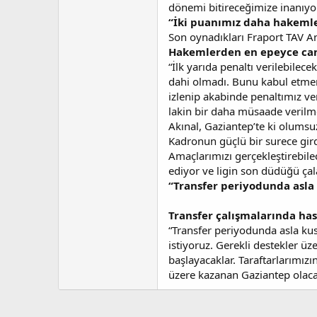
a
i
dönemi bitireceğimize inanıy
n
h
“İki puanımız daha hakemle
i
Son oynadıkları Fraport TAV Ant
Hakemlerden en epeyce canı 
“İlk yarıda penaltı verilebile
dahi olmadı. Bunu kabul etme
izlenip akabinde penaltımız ve
lakin bir daha müsaade verilm
Akınal, Gaziantep’te ki olumsuz
Kadronun güçlü bir surece gir
Amaçlarımızı gerçekleştirebil
ediyor ve ligin son düdüğü çal
“Transfer periyodunda asla
Transfer çalışmalarında has
“Transfer periyodunda asla ku
istiyoruz. Gerekli destekler ü
başlayacaklar. Taraftarlarımızı
üzere kazanan Gaziantep olaca