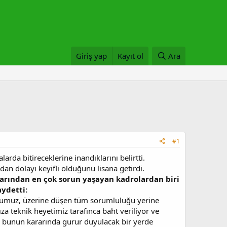
Giriş yap
Kayıt ol
Ara
#1
arda bitireceklerine inandıklarını belirtti.
dan dolayı keyifli olduğunu lisana getirdi.
ylarından en çok sorun yaşayan kadrolardan biri
aydetti:
lcumuz, üzerine düşen tüm sorumluluğu yerine
a teknik heyetimiz tarafınca baht veriliyor ve
 bunun kararında gurur duyulacak bir yerde