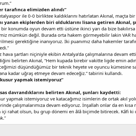
orum.”
r tarafınca elimizden alındı”
alyaspor ile 0-0 birliktee kaldıklarını hatırlatan Akınal, maçta bi
yanan ekiplerden biri olduklarını lisana getiren Akınal, 
cek bir konumda oyun devam etti üstüne ikinci yarı da bize bakılır
miz mümkün değil. Burada orta hakem görmeyebilir lakin VAR ha
rilmesi gerektiğine inanıyoruz. İki puanımız daha hakemler taraf
edi.”
 hava şartları niçiniyle ekibin Antalya’da çalışmalarına devam ettiğ
diğini belirten Akınal, “Hem kupada birebir vakitte ligde emin a
eceğimizi düşündüğümüz bir teknik heyete ve oyuncu kümesine sa
ana kadar uğraş etmeye devam edeceğiz.” tabirini kullandı.
 kusur yapmak istemiyoruz”
sas davrandıklarını belirten Akınal, şunları kaydetti:
sur yapmak istemiyoruz ve katacağımız isimlerin de ortak akıl yo
zerinde çalışmalarımıza devam ediyoruz. İnşallah onlar da en kıs
n içi rahat olsun, bu grup dönemi en âlâ biçimde bitirecek. Kâfi ki
k.”