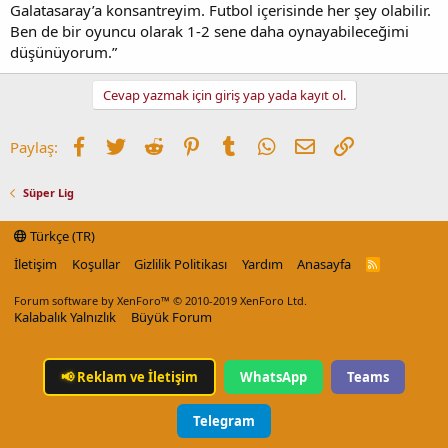
Galatasaray’a konsantreyim. Futbol içerisinde her şey olabilir.
Ben de bir oyuncu olarak 1-2 sene daha oynayabileceğimi
düşünüyorum.”
Cevap yazmak için giriş yap yada kayıt ol.
Facebook
Twitter
Reddit
Pinterest
Tumblr
WhatsApp
E-posta
Link
Paylaş:
Süper Lig
Türkçe (TR)
İletişim
Koşullar
Gizlilik Politikası
Yardım
Anasayfa
R
S
S
Forum software by XenForo™
© 2010-2019 XenForo Ltd.
Kalabalık Yalnızlık
Büyük Forum
📢
Reklam ve İletişim
WhatsApp
Teams
Telegram