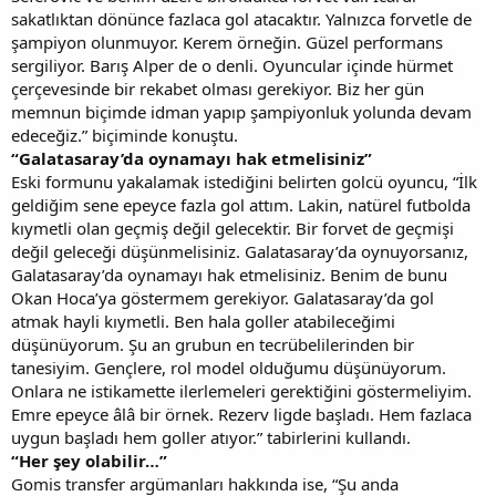
sakatlıktan dönünce fazlaca gol atacaktır. Yalnızca forvetle de
şampiyon olunmuyor. Kerem örneğin. Güzel performans
sergiliyor. Barış Alper de o denli. Oyuncular içinde hürmet
çerçevesinde bir rekabet olması gerekiyor. Biz her gün
memnun biçimde idman yapıp şampiyonluk yolunda devam
edeceğiz.” biçiminde konuştu.
“Galatasaray’da oynamayı hak etmelisiniz”
Eski formunu yakalamak istediğini belirten golcü oyuncu, “İlk
geldiğim sene epeyce fazla gol attım. Lakin, natürel futbolda
kıymetli olan geçmiş değil gelecektir. Bir forvet de geçmişi
değil geleceği düşünmelisiniz. Galatasaray’da oynuyorsanız,
Galatasaray’da oynamayı hak etmelisiniz. Benim de bunu
Okan Hoca’ya göstermem gerekiyor. Galatasaray’da gol
atmak hayli kıymetli. Ben hala goller atabileceğimi
düşünüyorum. Şu an grubun en tecrübelilerinden bir
tanesiyim. Gençlere, rol model olduğumu düşünüyorum.
Onlara ne istikamette ilerlemeleri gerektiğini göstermeliyim.
Emre epeyce âlâ bir örnek. Rezerv ligde başladı. Hem fazlaca
uygun başladı hem goller atıyor.” tabirlerini kullandı.
“Her şey olabilir…”
Gomis transfer argümanları hakkında ise, “Şu anda