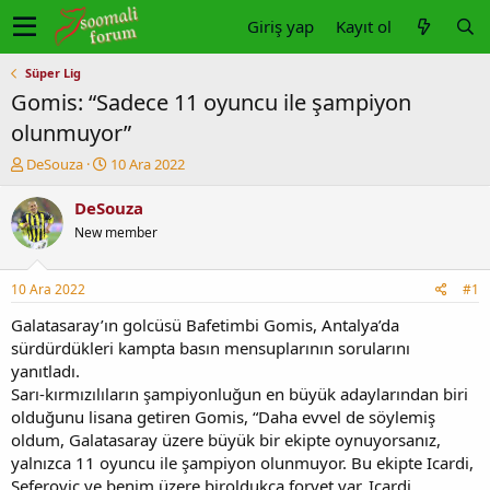
Giriş yap
Kayıt ol
Süper Lig
Gomis: “Sadece 11 oyuncu ile şampiyon
olunmuyor”
K
B
DeSouza
10 Ara 2022
o
a
n
ş
DeSouza
u
l
New member
y
a
u
n
b
g
10 Ara 2022
#1
a
ı
ş
ç
Galatasaray’ın golcüsü Bafetimbi Gomis, Antalya’da
l
t
sürdürdükleri kampta basın mensuplarının sorularını
a
a
yanıtladı.
t
r
Sarı-kırmızılıların şampiyonluğun en büyük adaylarından biri
a
i
olduğunu lisana getiren Gomis, “Daha evvel de söylemiş
n
h
oldum, Galatasaray üzere büyük bir ekipte oynuyorsanız,
i
yalnızca 11 oyuncu ile şampiyon olunmuyor. Bu ekipte Icardi,
Seferovic ve benim üzere biroldukca forvet var. Icardi