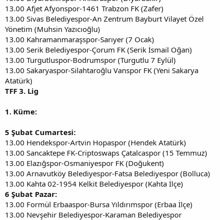
13.00 Afjet Afyonspor-1461 Trabzon FK (Zafer)
13.00 Sivas Belediyespor-An Zentrum Bayburt Vilayet Özel
Yönetim (Muhsin Yazıcıoğlu)
13.00 Kahramanmaraşspor-Sarıyer (7 Ocak)
13.00 Serik Belediyespor-Çorum FK (Serik İsmail Oğan)
13.00 Turgutluspor-Bodrumspor (Turgutlu 7 Eylül)
13.00 Sakaryaspor-Silahtaroğlu Vanspor FK (Yeni Sakarya
Atatürk)
TFF 3. Lig
1. Küme:
5 Şubat Cumartesi:
13.00 Hendekspor-Artvin Hopaspor (Hendek Atatürk)
13.00 Sancaktepe FK-Criptoswaps Çatalcaspor (15 Temmuz)
13.00 Elazığspor-Osmaniyespor FK (Doğukent)
13.00 Arnavutköy Belediyespor-Fatsa Belediyespor (Bolluca)
13.00 Kahta 02-1954 Kelkit Belediyespor (Kahta İlçe)
6 Şubat Pazar:
13.00 Formül Erbaaspor-Bursa Yıldırımspor (Erbaa İlçe)
13.00 Nevşehir Belediyespor-Karaman Belediyespor