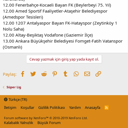
12.00 Fenerbahçe-Kocaeli Bayan FK (Beylerbeyi 75. Yıl)
12.00 Amed Sportif Faaliyetler-Ataşehir Belediyespor
(Amedspor Tesisleri)
12.00 1207 Antalyaspor Bayan FK-Hatayspor (Zeytinköy 1
Nolu Saha)
12.00 Altay-Beşiktaş Vodafone (Gaziemir İlçe)
13.00 Ankara Büyükşehir Belediyesi Fomget-Fatih Vatanspor
(Osmanlı)
Cevap yazmak için giriş yap yada kayıt ol.
Facebook
Twitter
Reddit
Pinterest
Tumblr
WhatsApp
E-posta
Link
Paylaş:
Süper Lig
Türkçe (TR)
İletişim
Koşullar
Gizlilik Politikası
Yardım
Anasayfa
R
S
S
Forum software by XenForo™
© 2010-2019 XenForo Ltd.
Kalabalık Yalnızlık
Büyük Forum