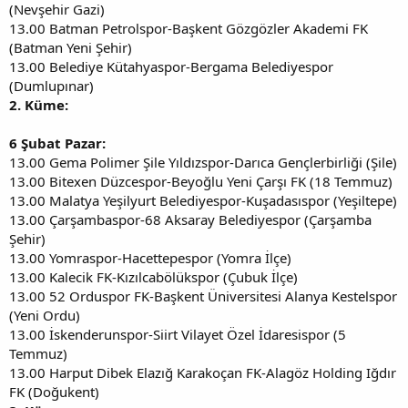
(Nevşehir Gazi)
13.00 Batman Petrolspor-Başkent Gözgözler Akademi FK
(Batman Yeni Şehir)
13.00 Belediye Kütahyaspor-Bergama Belediyespor
(Dumlupınar)
2. Küme:
6 Şubat Pazar:
13.00 Gema Polimer Şile Yıldızspor-Darıca Gençlerbirliği (Şile)
13.00 Bitexen Düzcespor-Beyoğlu Yeni Çarşı FK (18 Temmuz)
13.00 Malatya Yeşilyurt Belediyespor-Kuşadasıspor (Yeşiltepe)
13.00 Çarşambaspor-68 Aksaray Belediyespor (Çarşamba
Şehir)
13.00 Yomraspor-Hacettepespor (Yomra İlçe)
13.00 Kalecik FK-Kızılcabölükspor (Çubuk İlçe)
13.00 52 Orduspor FK-Başkent Üniversitesi Alanya Kestelspor
(Yeni Ordu)
13.00 İskenderunspor-Siirt Vilayet Özel İdaresispor (5
Temmuz)
13.00 Harput Dibek Elazığ Karakoçan FK-Alagöz Holding Iğdır
FK (Doğukent)