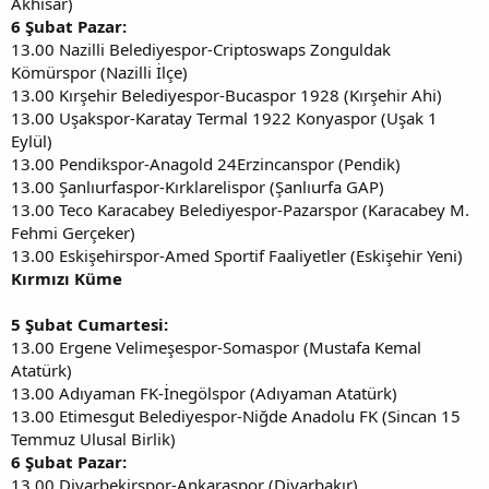
Akhisar)
6 Şubat Pazar:
13.00 Nazilli Belediyespor-Criptoswaps Zonguldak
Kömürspor (Nazilli İlçe)
13.00 Kırşehir Belediyespor-Bucaspor 1928 (Kırşehir Ahi)
13.00 Uşakspor-Karatay Termal 1922 Konyaspor (Uşak 1
Eylül)
13.00 Pendikspor-Anagold 24Erzincanspor (Pendik)
13.00 Şanlıurfaspor-Kırklarelispor (Şanlıurfa GAP)
13.00 Teco Karacabey Belediyespor-Pazarspor (Karacabey M.
Fehmi Gerçeker)
13.00 Eskişehirspor-Amed Sportif Faaliyetler (Eskişehir Yeni)
Kırmızı Küme
5 Şubat Cumartesi:
13.00 Ergene Velimeşespor-Somaspor (Mustafa Kemal
Atatürk)
13.00 Adıyaman FK-İnegölspor (Adıyaman Atatürk)
13.00 Etimesgut Belediyespor-Niğde Anadolu FK (Sincan 15
Temmuz Ulusal Birlik)
6 Şubat Pazar:
13.00 Diyarbekirspor-Ankaraspor (Diyarbakır)