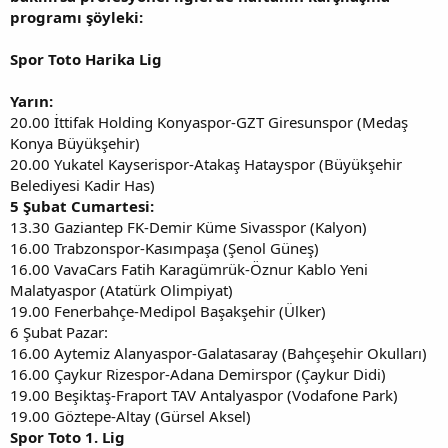
programı şöyleki:
Spor Toto Harika Lig
Yarın:
20.00 İttifak Holding Konyaspor-GZT Giresunspor (Medaş
Konya Büyükşehir)
20.00 Yukatel Kayserispor-Atakaş Hatayspor (Büyükşehir
Belediyesi Kadir Has)
5 Şubat Cumartesi:
13.30 Gaziantep FK-Demir Küme Sivasspor (Kalyon)
16.00 Trabzonspor-Kasımpaşa (Şenol Güneş)
16.00 VavaCars Fatih Karagümrük-Öznur Kablo Yeni
Malatyaspor (Atatürk Olimpiyat)
19.00 Fenerbahçe-Medipol Başakşehir (Ülker)
6 Şubat Pazar:
16.00 Aytemiz Alanyaspor-Galatasaray (Bahçeşehir Okulları)
16.00 Çaykur Rizespor-Adana Demirspor (Çaykur Didi)
19.00 Beşiktaş-Fraport TAV Antalyaspor (Vodafone Park)
19.00 Göztepe-Altay (Gürsel Aksel)
Spor Toto 1. Lig