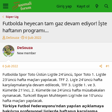
Giriş yap
Kayıt ol
Süper Lig
Futbolda heyecan tam gaz devam ediyor! İşte
haftanın programı…
K
B
DeSouza
6 Şub 2022
o
a
n
ş
DeSouza
u
l
New member
y
a
u
n
b
g
6 Şub 2022
#1
a
ı
ş
ç
Futbolda Spor Toto Üstün Lig’de 24’üncü, Spor Toto 1. Lig’de
l
t
23’üncü hafta maçları yapılacak. TFF 2. Lig’e 24’üncü hafta
a
a
karşılaşmalarıyla devam edilecek, TFF 3. Lig’de 1. ve 3.
t
r
Küme’de 21’inci, 2. Küme’de ise 24’üncü hafta müsabakaları
a
i
oynanacak. Turkcell Bayan Muhteşem Ligi’nde ise 10’uncu
n
h
hafta maçları yapılacak.
i
Türkiye Futbol Federasyonu’ndan yapılan açıklamaya
bakılırsa profesyonel liglerde haftanın karşılaşma