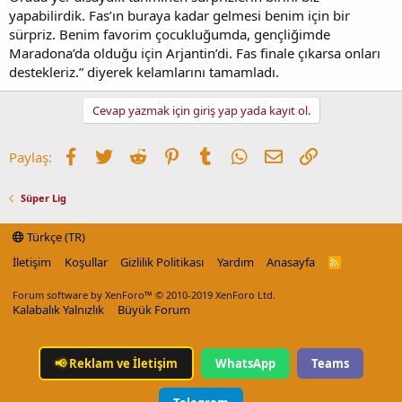
yapabilirdik. Fas’ın buraya kadar gelmesi benim için bir
sürpriz. Benim favorim çocukluğumda, gençliğimde
Maradona’da olduğu için Arjantin’di. Fas finale çıkarsa onları
destekleriz.” diyerek kelamlarını tamamladı.
Cevap yazmak için giriş yap yada kayıt ol.
Facebook
Twitter
Reddit
Pinterest
Tumblr
WhatsApp
E-posta
Link
Paylaş:
Süper Lig
Türkçe (TR)
İletişim
Koşullar
Gizlilik Politikası
Yardım
Anasayfa
R
S
S
Forum software by XenForo™
© 2010-2019 XenForo Ltd.
Kalabalık Yalnızlık
Büyük Forum
📢
Reklam ve İletişim
WhatsApp
Teams