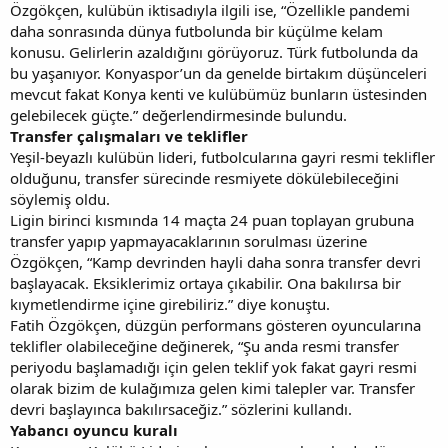
Özgökçen, kulübün iktisadıyla ilgili ise, “Özellikle pandemi
daha sonrasında dünya futbolunda bir küçülme kelam
konusu. Gelirlerin azaldığını görüyoruz. Türk futbolunda da
bu yaşanıyor. Konyaspor’un da genelde birtakım düşünceleri
mevcut fakat Konya kenti ve kulübümüz bunların üstesinden
gelebilecek güçte.” değerlendirmesinde bulundu.
Transfer çalışmaları ve teklifler
Yeşil-beyazlı kulübün lideri, futbolcularına gayri resmi teklifler
olduğunu, transfer sürecinde resmiyete dökülebileceğini
söylemiş oldu.
Ligin birinci kısmında 14 maçta 24 puan toplayan grubuna
transfer yapıp yapmayacaklarının sorulması üzerine
Özgökçen, “Kamp devrinden hayli daha sonra transfer devri
başlayacak. Eksiklerimiz ortaya çıkabilir. Ona bakılırsa bir
kıymetlendirme içine girebiliriz.” diye konuştu.
Fatih Özgökçen, düzgün performans gösteren oyuncularına
teklifler olabileceğine değinerek, “Şu anda resmi transfer
periyodu başlamadığı için gelen teklif yok fakat gayri resmi
olarak bizim de kulağımıza gelen kimi talepler var. Transfer
devri başlayınca bakılırsaceğiz.” sözlerini kullandı.
Yabancı oyuncu kuralı