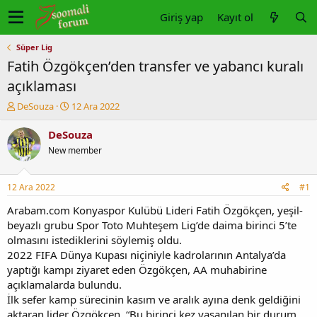
Giriş yap
Kayıt ol
Süper Lig
Fatih Özgökçen’den transfer ve yabancı kuralı
açıklaması
K
B
DeSouza
12 Ara 2022
o
a
n
ş
DeSouza
u
l
New member
y
a
u
n
b
g
12 Ara 2022
#1
a
ı
ş
ç
Arabam.com Konyaspor Kulübü Lideri Fatih Özgökçen, yeşil-
l
t
beyazlı grubu Spor Toto Muhteşem Lig’de daima birinci 5’te
a
a
olmasını istediklerini söylemiş oldu.
t
r
2022 FIFA Dünya Kupası niçiniyle kadrolarının Antalya’da
a
i
yaptığı kampı ziyaret eden Özgökçen, AA muhabirine
n
h
açıklamalarda bulundu.
i
İlk sefer kamp sürecinin kasım ve aralık ayına denk geldiğini
aktaran lider Özgökçen, “Bu birinci kez yaşanılan bir durum.