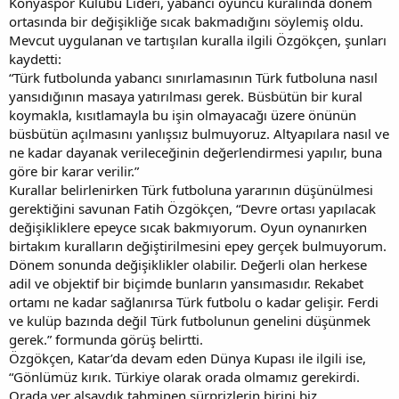
Konyaspor Kulübü Lideri, yabancı oyuncu kuralında dönem
ortasında bir değişikliğe sıcak bakmadığını söylemiş oldu.
Mevcut uygulanan ve tartışılan kuralla ilgili Özgökçen, şunları
kaydetti:
“Türk futbolunda yabancı sınırlamasının Türk futboluna nasıl
yansıdığının masaya yatırılması gerek. Büsbütün bir kural
koymakla, kısıtlamayla bu işin olmayacağı üzere önünün
büsbütün açılmasını yanlışsız bulmuyoruz. Altyapılara nasıl ve
ne kadar dayanak verileceğinin değerlendirmesi yapılır, buna
göre bir karar verilir.”
Kurallar belirlenirken Türk futboluna yararının düşünülmesi
gerektiğini savunan Fatih Özgökçen, “Devre ortası yapılacak
değişikliklere epeyce sıcak bakmıyorum. Oyun oynanırken
birtakım kuralların değiştirilmesini epey gerçek bulmuyorum.
Dönem sonunda değişiklikler olabilir. Değerli olan herkese
adil ve objektif bir biçimde bunların yansımasıdır. Rekabet
ortamı ne kadar sağlanırsa Türk futbolu o kadar gelişir. Ferdi
ve kulüp bazında değil Türk futbolunun genelini düşünmek
gerek.” formunda görüş belirtti.
Özgökçen, Katar’da devam eden Dünya Kupası ile ilgili ise,
“Gönlümüz kırık. Türkiye olarak orada olmamız gerekirdi.
Orada yer alsaydık tahminen sürprizlerin birini biz