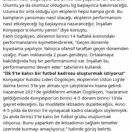
Olumlu ya da olumsuz olduğunu lig başlayınca bakılırsaceğiz.
Uzunca bir orta olduğu için ekiplerin hepsi kampa girdi. Bu
kampların yansıması nasıl olacağı, ekiplerin performansını
nasıl etkileyeceği lig başlayınca nazaranceğiz. İnşallah
Konyaspor’a olumlu yansır.” diye konuştu.
Fatih Özgökçen, dönemin birinci 14 haftalık kısmındaki
performanslarını kıymetlendirerek, “Geçen dönemle
kıyaslama yapılıyor. Yalnızca ofansif taraftan geçen dönemden
uzağız. Puan noktasında 2 puan gerideyiz. Ortalamaya
bakıldığında hoş bir performansımız var. İnşallah bu
performansımız devam eder.” tabirlerini kullandı.
“İlk 5’te kalıcı bir futbol kadrosu oluşturmak istiyoruz”
Konyaspor Kulübü Lideri Özgökçen, ekiplerinin Üstün Lig’de
daima birinci 5’te yer alması için çalıştıklarını lisana getirdi.
nazaranve 2021’de geldiklerini anlatan Özgökçen, “nazaranve
geldiğimizde Konyaspor’un birinci 4-5 dönem birinci 10’da
gayret edeceğini, bu müddette iktisadını düzelteceğini, ikinci
4-5 yılda da birinci 5’e oynayacak kadro olacağını söylemiştik.
Şu anda birinci 5’te kalıcı bir futbol grubu oluşturmak
istiyoruz. Bunu yaparken de iktisadımızı sağlam temeller
üzerinde kurmayı amaçlıyoruz.” halinde görüş belirtti.