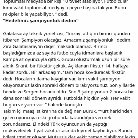
Toplumsal medyada bir kişi 10 tweet atabiliyor. Futbolcular
kimi vakit toplumsal medyayı epeyce başına takıyor. Bunu
rakipler bile yapabiliyor. ” dedi.
“Hedefimiz şampiyonluk dedim”
Galatasaray teknik yöneticisi, “İmzayı attığım birinci günden
itibaren ‘Şampiyon olacağız. Amacımız şampiyonluk.’ dedim.
Zira Galatasaray’ın diğer maksadı olamaz. Birinci
başladığımızda az sayıda futbolcuyla idmanlara başladık.
Kampa az oyuncuyla gittik. Grubu oluşturmak uzun bir süre
aldık. Sıkıntı bir fükstür çektik. Açıklanan fikstür 14. haftaya
kadar zordu. Bir arkadaşım, ‘Tam hoca kovduracak fikstür.’
dedi. Hocaların daima kaygılar var. kimi vakit şampiyon
oluyorsunuz lakin sonraki dönem bırakıyorsunuz. Son yıllarde
bende ve Sergen hocada oldu. Son 3 şampiyonun 2 hocası bir
daha sonraki dönem ayrıldı. Futbolda hiç dün yok. Her vakit
bugün ve yarın var. ” halinde konuştu.
Takım içi maaş istikrarına de değinen Buruk, “Yurt haricinden
gelen oyuncuya eski grubunda kazandığını vermek
zorundasınız. Elindeki Türk oyuncunun da yaptığı
mukaveledeki fiyat vakit ortasında kıymet kaybediyor. Bunda
iyileştirmeler oluyor. Mutsuzluklar vakit zaman olabiliyor lakin