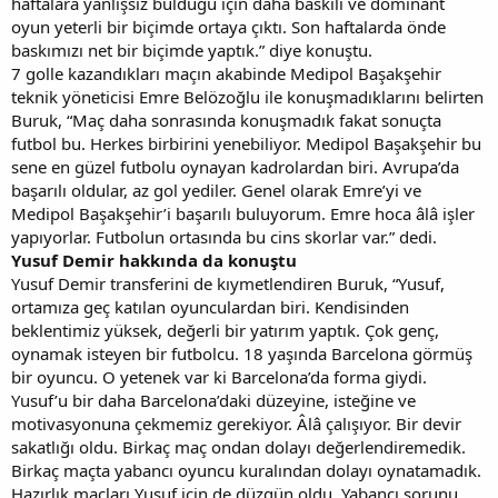
haftalara yanlışsız bulduğu için daha baskılı ve dominant
oyun yeterli bir biçimde ortaya çıktı. Son haftalarda önde
baskımızı net bir biçimde yaptık.” diye konuştu.
7 golle kazandıkları maçın akabinde Medipol Başakşehir
teknik yöneticisi Emre Belözoğlu ile konuşmadıklarını belirten
Buruk, “Maç daha sonrasında konuşmadık fakat sonuçta
futbol bu. Herkes birbirini yenebiliyor. Medipol Başakşehir bu
sene en güzel futbolu oynayan kadrolardan biri. Avrupa’da
başarılı oldular, az gol yediler. Genel olarak Emre’yi ve
Medipol Başakşehir’i başarılı buluyorum. Emre hoca âlâ işler
yapıyorlar. Futbolun ortasında bu cins skorlar var.” dedi.
Yusuf Demir hakkında da konuştu
Yusuf Demir transferini de kıymetlendiren Buruk, “Yusuf,
ortamıza geç katılan oyunculardan biri. Kendisinden
beklentimiz yüksek, değerli bir yatırım yaptık. Çok genç,
oynamak isteyen bir futbolcu. 18 yaşında Barcelona görmüş
bir oyuncu. O yetenek var ki Barcelona’da forma giydi.
Yusuf’u bir daha Barcelona’daki düzeyine, isteğine ve
motivasyonuna çekmemiz gerekiyor. Âlâ çalışıyor. Bir devir
sakatlığı oldu. Birkaç maç ondan dolayı değerlendiremedik.
Birkaç maçta yabancı oyuncu kuralından dolayı oynatamadık.
Hazırlık maçları Yusuf için de düzgün oldu. Yabancı sorunu