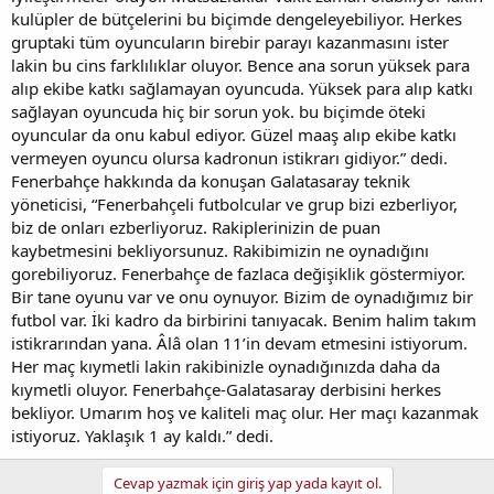
kulüpler de bütçelerini bu biçimde dengeleyebiliyor. Herkes
gruptaki tüm oyuncuların birebir parayı kazanmasını ister
lakin bu cins farklılıklar oluyor. Bence ana sorun yüksek para
alıp ekibe katkı sağlamayan oyuncuda. Yüksek para alıp katkı
sağlayan oyuncuda hiç bir sorun yok. bu biçimde öteki
oyuncular da onu kabul ediyor. Güzel maaş alıp ekibe katkı
vermeyen oyuncu olursa kadronun istikrarı gidiyor.” dedi.
Fenerbahçe hakkında da konuşan Galatasaray teknik
yöneticisi, “Fenerbahçeli futbolcular ve grup bizi ezberliyor,
biz de onları ezberliyoruz. Rakiplerinizin de puan
kaybetmesini bekliyorsunuz. Rakibimizin ne oynadığını
gorebiliyoruz. Fenerbahçe de fazlaca değişiklik göstermiyor.
Bir tane oyunu var ve onu oynuyor. Bizim de oynadığımız bir
futbol var. İki kadro da birbirini tanıyacak. Benim halim takım
istikrarından yana. Âlâ olan 11’in devam etmesini istiyorum.
Her maç kıymetli lakin rakibinizle oynadığınızda daha da
kıymetli oluyor. Fenerbahçe-Galatasaray derbisini herkes
bekliyor. Umarım hoş ve kaliteli maç olur. Her maçı kazanmak
istiyoruz. Yaklaşık 1 ay kaldı.” dedi.
Cevap yazmak için giriş yap yada kayıt ol.