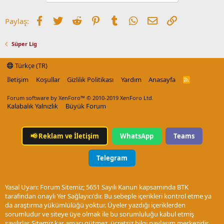
Facebook
Twitter
Reddit
Pinterest
Tumblr
WhatsApp
E-posta
Link
Paylaş:
Süper Lig
Türkçe (TR)
İletişim
Koşullar
Gizlilik Politikası
Yardım
Anasayfa
R
S
S
Forum software by XenForo™
© 2010-2019 XenForo Ltd.
Kalabalık Yalnızlık
Büyük Forum
📢
Reklam ve İletişim
WhatsApp
Teams
Telegram
Yasal Uyarı: Forum Sitemiz; 5651 Sayılı Kanun kapsamında BTK
tarafından onaylı Yer Sağlayıcı'dır. Bu sebeple içerikleri kontrol etme ya
da araştırma yükümlülüğü yoktur. Üyeler yazdığı içeriklerden
sorumludur ve siteye üye olmak ile bu sorumluluğu kabul etmiş
sayılırlar. Sitemiz kar amacı gütmez, ücretsiz bilgi paylaşım merkezidir.