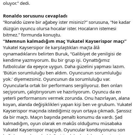
oluyor.” dedi.
Ronaldo sorusunu cevapladı
“Ronaldo üzere bir ağabey ister misiniz?” sorusuna, “Ne kadar
düzgün oyuncu olursa hocalar ister. Hocaların istemesi
bitmez.” formunda konuştu.
“Memnun kalmadığım maç Yukatel Kayserispor maçı”
Yukatel Kaysersipor ile karşılaştıkları maçta âlâ
oynamadıklarını belirten Buruk, “Galibiyet de yenilgisi de
kendime yazmıyorum. Bu bir grup işi. Oynattığımız
futbolcular da epeyce uygun. Daha güzelini yapması lazım.
‘Bütün sorumluluğu ben aldım. Oyuncunun sorumluluğu
yok.’ diyemezsiniz. Oyuncunun da sorumluluğu var.
Oyuncularla ortak bir performans sergiliyoruz. Ben onları
seçiyorum, çalıştırıyorum ve hazırlıyorum. Oyuncu da en
yeterli performansını vermek zorunda. Onu hazırlayan, alana
koyan, alanda değişiklikleri yapan kişi ben ve grubum. Yukatel
Kayserispor maçında istediğimiz oyun ortaya çıkmadı. Şanssız
da bir maçtı. Maçın başında penaltı konumu da vardı. Şad
kalmadığım, oyun olarak en makûs olduğumu müsabaka
Yukatel Kayserispor maçıydı. Oyuncular kondisyonunu son