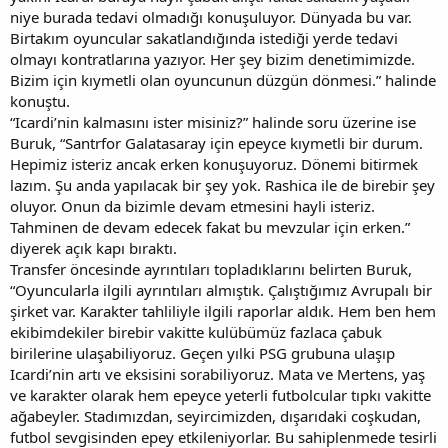
niye burada tedavi olmadığı konuşuluyor. Dünyada bu var.
Birtakım oyuncular sakatlandığında istediği yerde tedavi
olmayı kontratlarına yazıyor. Her şey bizim denetimimizde.
Bizim için kıymetli olan oyuncunun düzgün dönmesi.” halinde
konuştu.
“Icardi’nin kalmasını ister misiniz?” halinde soru üzerine ise
Buruk, “Santrfor Galatasaray için epeyce kıymetli bir durum.
Hepimiz isteriz ancak erken konuşuyoruz. Dönemi bitirmek
lazım. Şu anda yapılacak bir şey yok. Rashica ile de birebir şey
oluyor. Onun da bizimle devam etmesini hayli isteriz.
Tahminen de devam edecek fakat bu mevzular için erken.”
diyerek açık kapı bıraktı.
Transfer öncesinde ayrıntıları topladıklarını belirten Buruk,
“Oyuncularla ilgili ayrıntıları almıştık. Çalıştığımız Avrupalı bir
şirket var. Karakter tahliliyle ilgili raporlar aldık. Hem ben hem
ekibimdekiler birebir vakitte kulübümüz fazlaca çabuk
birilerine ulaşabiliyoruz. Geçen yılki PSG grubuna ulaşıp
Icardi’nin artı ve eksisini sorabiliyoruz. Mata ve Mertens, yaş
ve karakter olarak hem epeyce yeterli futbolcular tıpkı vakitte
ağabeyler. Stadımızdan, seyircimizden, dışarıdaki coşkudan,
futbol sevgisinden epey etkileniyorlar. Bu sahiplenmede tesirli