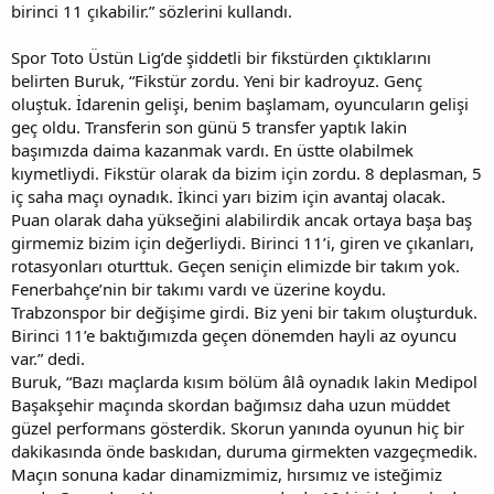
birinci 11 çıkabilir.” sözlerini kullandı.
Spor Toto Üstün Lig’de şiddetli bir fikstürden çıktıklarını
belirten Buruk, “Fikstür zordu. Yeni bir kadroyuz. Genç
oluştuk. İdarenin gelişi, benim başlamam, oyuncuların gelişi
geç oldu. Transferin son günü 5 transfer yaptık lakin
başımızda daima kazanmak vardı. En üstte olabilmek
kıymetliydi. Fikstür olarak da bizim için zordu. 8 deplasman, 5
iç saha maçı oynadık. İkinci yarı bizim için avantaj olacak.
Puan olarak daha yükseğini alabilirdik ancak ortaya başa baş
girmemiz bizim için değerliydi. Birinci 11’i, giren ve çıkanları,
rotasyonları oturttuk. Geçen seniçin elimizde bir takım yok.
Fenerbahçe’nin bir takımı vardı ve üzerine koydu.
Trabzonspor bir değişime girdi. Biz yeni bir takım oluşturduk.
Birinci 11’e baktığımızda geçen dönemden hayli az oyuncu
var.” dedi.
Buruk, “Bazı maçlarda kısım bölüm âlâ oynadık lakin Medipol
Başakşehir maçında skordan bağımsız daha uzun müddet
güzel performans gösterdik. Skorun yanında oyunun hiç bir
dakikasında önde baskıdan, duruma girmekten vazgeçmedik.
Maçın sonuna kadar dinamizmimiz, hırsımız ve isteğimiz