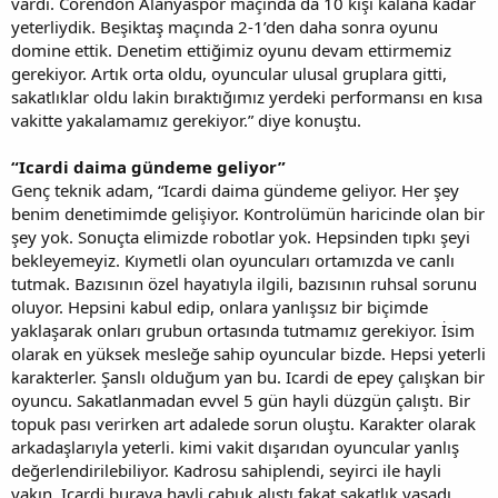
vardı. Corendon Alanyaspor maçında da 10 kişi kalana kadar
yeterliydik. Beşiktaş maçında 2-1’den daha sonra oyunu
domine ettik. Denetim ettiğimiz oyunu devam ettirmemiz
gerekiyor. Artık orta oldu, oyuncular ulusal gruplara gitti,
sakatlıklar oldu lakin bıraktığımız yerdeki performansı en kısa
vakitte yakalamamız gerekiyor.” diye konuştu.
“Icardi daima gündeme geliyor”
Genç teknik adam, “Icardi daima gündeme geliyor. Her şey
benim denetimimde gelişiyor. Kontrolümün haricinde olan bir
şey yok. Sonuçta elimizde robotlar yok. Hepsinden tıpkı şeyi
bekleyemeyiz. Kıymetli olan oyuncuları ortamızda ve canlı
tutmak. Bazısının özel hayatıyla ilgili, bazısının ruhsal sorunu
oluyor. Hepsini kabul edip, onlara yanlışsız bir biçimde
yaklaşarak onları grubun ortasında tutmamız gerekiyor. İsim
olarak en yüksek mesleğe sahip oyuncular bizde. Hepsi yeterli
karakterler. Şanslı olduğum yan bu. Icardi de epey çalışkan bir
oyuncu. Sakatlanmadan evvel 5 gün hayli düzgün çalıştı. Bir
topuk pası verirken art adalede sorun oluştu. Karakter olarak
arkadaşlarıyla yeterli. kimi vakit dışarıdan oyuncular yanlış
değerlendirilebiliyor. Kadrosu sahiplendi, seyirci ile hayli
yakın. Icardi buraya hayli çabuk alıştı fakat sakatlık yaşadı.