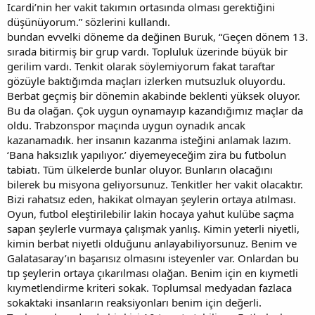
Icardi’nin her vakit takımın ortasında olması gerektiğini
düşünüyorum.” sözlerini kullandı.
bundan evvelki döneme da değinen Buruk, “Geçen dönem 13.
sırada bitirmiş bir grup vardı. Topluluk üzerinde büyük bir
gerilim vardı. Tenkit olarak söylemiyorum fakat taraftar
gözüyle baktığımda maçları izlerken mutsuzluk oluyordu.
Berbat geçmiş bir dönemin akabinde beklenti yüksek oluyor.
Bu da olağan. Çok uygun oynamayıp kazandığımız maçlar da
oldu. Trabzonspor maçında uygun oynadık ancak
kazanamadık. her insanın kazanma isteğini anlamak lazım.
‘Bana haksızlık yapılıyor.’ diyemeyeceğim zira bu futbolun
tabiatı. Tüm ülkelerde bunlar oluyor. Bunların olacağını
bilerek bu misyona geliyorsunuz. Tenkitler her vakit olacaktır.
Bizi rahatsız eden, hakikat olmayan şeylerin ortaya atılması.
Oyun, futbol eleştirilebilir lakin hocaya yahut kulübe saçma
sapan şeylerle vurmaya çalışmak yanlış. Kimin yeterli niyetli,
kimin berbat niyetli olduğunu anlayabiliyorsunuz. Benim ve
Galatasaray’ın başarısız olmasını isteyenler var. Onlardan bu
tıp şeylerin ortaya çıkarılması olağan. Benim için en kıymetli
kıymetlendirme kriteri sokak. Toplumsal medyadan fazlaca
sokaktaki insanların reaksiyonları benim için değerli.