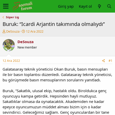
Giriş yap
Kayıt ol
Süper Lig
Buruk: “Icardi Arjantin takımında olmalıydı”
K
B
DeSouza
12 Ara 2022
o
a
n
ş
DeSouza
u
l
New member
y
a
u
n
b
g
12 Ara 2022
#1
a
ı
ş
ç
Galatasaray teknik yöneticisi Okan Buruk, basın mensupları
l
t
ile bir basın toplantısı düzenledi. Galatasaray teknik yöneticisi,
a
a
bu görüşmede basın mensuplarının sorularını yanıtladı.
t
r
a
i
Buruk, “Sakatlık, ulusal ekip, hastalık oldu. Biroldukca genç
n
h
oyuncuyu kampa getirdik. Hepsinden hayli mutluyuz.
i
Sakatlıklar olmasa da oynatacaktık. Akademiden ne kadar
epeyce oyuncumuzun müddet alması bizim için o kadar
sevindirici. Geleceğimiz sağlam. Genç oyunculardan bir tane