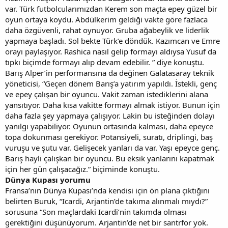
var. Türk futbolcularımızdan Kerem son maçta epey güzel bir
oyun ortaya koydu. Abdülkerim geldiği vakte göre fazlaca
daha özgüvenli, rahat oynuyor. Gruba ağabeylik ve liderlik
yapmaya başladı. Sol bekte Türk’e döndük. Kazımcan ve Emre
orayı paylaşıyor. Rashica nasıl gelip formayı aldıysa Yusuf da
tıpkı biçimde formayı alıp devam edebilir. ” diye konuştu.
Barış Alper’in performansına da değinen Galatasaray teknik
yöneticisi, “Geçen dönem Barış’a yatırım yapıldı. İstekli, genç
ve epey çalışan bir oyuncu. Vakit zaman istediklerini alana
yansıtıyor. Daha kısa vakitte formayı almak istiyor. Bunun için
daha fazla şey yapmaya çalışıyor. Lakin bu isteğinden dolayı
yanılgı yapabiliyor. Oyunun ortasında kalması, daha epeyce
topa dokunması gerekiyor. Potansiyeli, suratı, driplingi, baş
vuruşu ve şutu var. Gelişecek yanları da var. Yaşı epeyce genç.
Barış hayli çalışkan bir oyuncu. Bu eksik yanlarını kapatmak
için her gün çalışacağız.” biçiminde konuştu.
Dünya Kupası yorumu
Fransa’nın Dünya Kupası’nda kendisi için ön plana çıktığını
belirten Buruk, “Icardi, Arjantin’de takıma alınmalı mıydı?”
sorusuna “Son maçlardaki Icardi’nin takımda olması
gerektiğini düşünüyorum. Arjantin’de net bir santrfor yok.