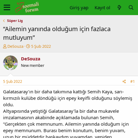
Giriş yap
Kayıt ol
Süper Lig
“Ailemin yanında olduğum için fazlaca
mutluyum”
K
B
DeSouza
5 Şub 2022
o
a
n
ş
DeSouza
u
l
New member
y
a
u
n
b
g
5 Şub 2022
#1
a
ı
ş
ç
Galatasaray’ın bir daha takımına kattığı Semih Kaya, sarı-
l
t
kırmızılı kulübe döndüğü için epey keyifli olduğunu söylemiş
a
a
oldu.
t
r
Altyapısında yetiştiği Galatasaray’la bir daha mukavele
a
i
imzalamasının akabinde açıklamada bulunan Semih,
n
h
“Gerçekten çok memnunum. Ailemin yanında olduğum için
i
epey memnunum. Burası benim konutum, benim yuvam,
uzun bir müddetdir başkaydım yuvamdan. yeniden