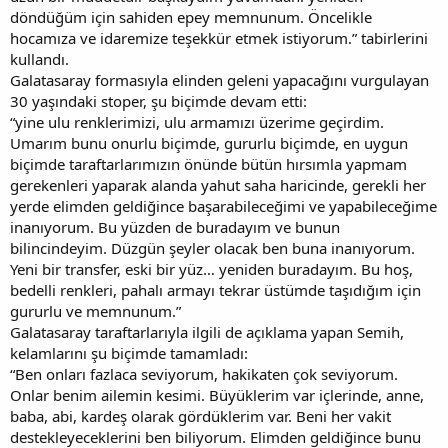
döndüğüm için sahiden epey memnunum. Öncelikle
hocamıza ve idaremize teşekkür etmek istiyorum.” tabirlerini
kullandı.
Galatasaray formasıyla elinden geleni yapacağını vurgulayan
30 yaşındaki stoper, şu biçimde devam etti:
“yine ulu renklerimizi, ulu armamızı üzerime geçirdim.
Umarım bunu onurlu biçimde, gururlu biçimde, en uygun
biçimde taraftarlarımızın önünde bütün hırsımla yapmam
gerekenleri yaparak alanda yahut saha haricinde, gerekli her
yerde elimden geldiğince başarabileceğimi ve yapabileceğime
inanıyorum. Bu yüzden de buradayım ve bunun
bilincindeyim. Düzgün şeyler olacak ben buna inanıyorum.
Yeni bir transfer, eski bir yüz… yeniden buradayım. Bu hoş,
bedelli renkleri, pahalı armayı tekrar üstümde taşıdığım için
gururlu ve memnunum.”
Galatasaray taraftarlarıyla ilgili de açıklama yapan Semih,
kelamlarını şu biçimde tamamladı:
“Ben onları fazlaca seviyorum, hakikaten çok seviyorum.
Onlar benim ailemin kesimi. Büyüklerim var içlerinde, anne,
baba, abi, kardeş olarak gördüklerim var. Beni her vakit
destekleyeceklerini ben biliyorum. Elimden geldiğince bunu