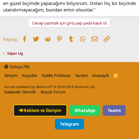
en güzel biçimde yapacağımı biliyorum. Onları hiç bir biçimde
utandırmayacağım, bundan emin olsunlar.”
Cevap yazmak için giriş yap yada kayıt ol.
Facebook
Twitter
Reddit
Pinterest
Tumblr
WhatsApp
E-posta
Link
Paylaş:
Süper Lig
Türkçe (TR)
İletişim
Koşullar
Gizlilik Politikası
Yardım
Anasayfa
R
S
S
Forum software by XenForo™
© 2010-2019 XenForo Ltd.
Kalabalık Yalnızlık
Büyük Forum
📢
Reklam ve İletişim
WhatsApp
Teams
Telegram