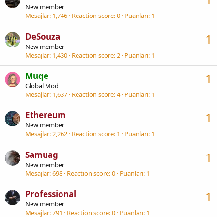
New member
Mesajlar
1,746
Reaction score
0
Puanları
1
DeSouza
1
New member
Mesajlar
1,430
Reaction score
2
Puanları
1
Muqe
1
Global Mod
Mesajlar
1,637
Reaction score
4
Puanları
1
Ethereum
1
New member
Mesajlar
2,262
Reaction score
1
Puanları
1
Samuag
1
New member
Mesajlar
698
Reaction score
0
Puanları
1
Professional
1
New member
Mesajlar
791
Reaction score
0
Puanları
1