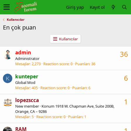
Giriş yap
Kayıt ol
Kullanıcılar
En çok puan
Kullanıcılar
admin
36
Administrator
Mesajlar
2,273
Reaction score
0
Puanları
36
kunteper
6
K
Global Mod
Mesajlar
405
Reaction score
0
Puanları
6
lopezscca
1
New member
·
Konum
1918 W. Chapman Ave, Suite 200B,
Orange, CA – 9286
Mesajlar
5
Reaction score
0
Puanları
1
RAM
1