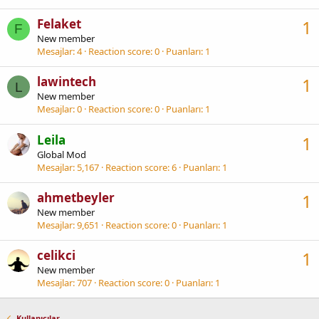
Felaket
1
F
New member
Mesajlar
4
Reaction score
0
Puanları
1
lawintech
1
L
New member
Mesajlar
0
Reaction score
0
Puanları
1
Leila
1
Global Mod
Mesajlar
5,167
Reaction score
6
Puanları
1
ahmetbeyler
1
New member
Mesajlar
9,651
Reaction score
0
Puanları
1
celikci
1
New member
Mesajlar
707
Reaction score
0
Puanları
1
Kullanıcılar