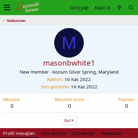
Giriş yap
Kayıt ol
Kullanıcılar
M
masonbwhite1
New member
·
Konum
Silver Spring, Maryland
Katılım
16 Kas 2022
Son görülme
16 Kas 2022
Mesajlar
Reaction score
Puanları
0
0
0
Bul
Profil mesajları
Son aktivite
Gönderiler
Hakkında