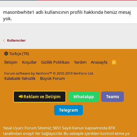
masonbwhite1 adlı kullanıcının profili hakkında henüz mesaj
yok.
Kullanıcılar
Türkçe (TR)
İletişim
Koşullar
Gizlilik Politikası
Yardım
Anasayfa
R
S
S
Forum software by XenForo™
© 2010-2019 XenForo Ltd.
Kalabalık Yalnızlık
Büyük Forum
📢
Reklam ve İletişim
WhatsApp
Teams
Telegram
Yasal Uyarı: Forum Sitemiz; 5651 Sayılı Kanun kapsamında BTK
tarafından onaylı Yer Sağlayıcı'dır. Bu sebeple içerikleri kontrol etme ya