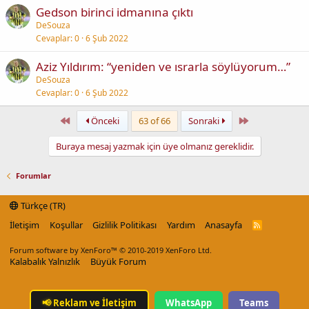
Gedson birinci idmanına çıktı
DeSouza
Cevaplar
0
6 Şub 2022
Aziz Yıldırım: “yeniden ve ısrarla söylüyorum…”
DeSouza
Cevaplar
0
6 Şub 2022
First
Last
Önceki
63 of 66
Sonraki
Buraya mesaj yazmak için üye olmanız gereklidir.
Forumlar
Türkçe (TR)
İletişim
Koşullar
Gizlilik Politikası
Yardım
Anasayfa
R
S
S
Forum software by XenForo™
© 2010-2019 XenForo Ltd.
Kalabalık Yalnızlık
Büyük Forum
📢
Reklam ve İletişim
WhatsApp
Teams