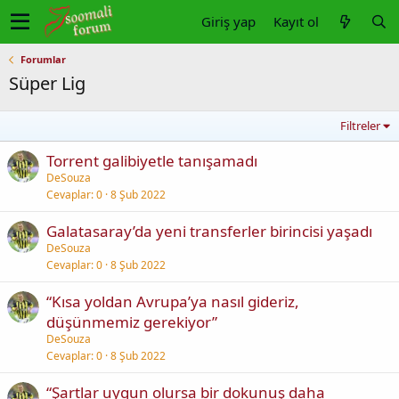
Giriş yap
Kayıt ol
Forumlar
Süper Lig
Filtreler
Torrent galibiyetle tanışamadı
DeSouza
Cevaplar
0
8 Şub 2022
Galatasaray’da yeni transferler birincisi yaşadı
DeSouza
Cevaplar
0
8 Şub 2022
“Kısa yoldan Avrupa’ya nasıl gideriz,
düşünmemiz gerekiyor”
DeSouza
Cevaplar
0
8 Şub 2022
“Şartlar uygun olursa bir dokunuş daha