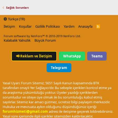
Sağlık Sorunları
Türkçe (TR)
İletişim
Koşullar
Gizlilik Politikası
Yardım
Anasayfa
R
S
S
Forum software by XenForo™
© 2010-2019 XenForo Ltd.
Kalabalık Yalnızlık
Büyük Forum
📢
Reklam ve İletişim
WhatsApp
Teams
Telegram
Yasal Uyarı: Forum Sitemiz; 5651 Sayılı Kanun kapsamında BTK
tarafından onaylı Yer Sağlayıcı'dır. Bu sebeple içerikleri kontrol etme ya
da araştırma yükümlülüğü yoktur. Üyeler yazdığı içeriklerden
sorumludur ve siteye üye olmak ile bu sorumluluğu kabul etmiş
sayılırlar. Sitemiz kar amacı gütmez, ücretsiz bilgi paylaşım merkezidir.
Hukuka ve mevzuata aykırı olduğunu düşündüğünüz içeriği
forumhizmeti@gmail.com
adresi ile iletişime geçerek bildirebilirsiniz.
Yasal süre içerisinde ilgili içerikler sitemizden kaldırılacaktır.