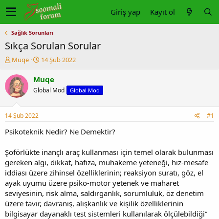
Giriş yap
Kayıt ol
Sağlık Sorunları
Sıkça Sorulan Sorular
K
B
Muqe
14 Şub 2022
o
a
n
ş
Muqe
u
l
Global Mod
Global Mod
y
a
u
n
b
g
14 Şub 2022
#1
a
ı
ş
ç
Psikoteknik Nedir? Ne Demektir?
l
t
a
a
Şoförlükte inançlı araç kullanması için temel olarak bulunması
t
r
gereken algı, dikkat, hafıza, muhakeme yeteneği, hız-mesafe
a
i
iddiası üzere zihinsel özelliklerinin; reaksiyon suratı, göz, el
n
h
ayak uyumu üzere psiko-motor yetenek ve maharet
i
seviyesinin, risk alma, saldırganlık, sorumluluk, öz denetim
üzere tavır, davranış, alışkanlık ve kişilik özelliklerinin
bilgisayar dayanaklı test sistemleri kullanılarak ölçülebildiği”