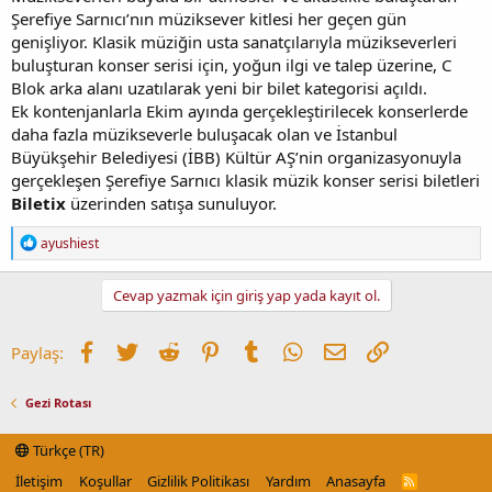
Şerefiye Sarnıcı’nın müziksever kitlesi her geçen gün
genişliyor. Klasik müziğin usta sanatçılarıyla müzikseverleri
buluşturan konser serisi için, yoğun ilgi ve talep üzerine, C
Blok arka alanı uzatılarak yeni bir bilet kategorisi açıldı.
Ek kontenjanlarla Ekim ayında gerçekleştirilecek konserlerde
daha fazla müzikseverle buluşacak olan ve İstanbul
Büyükşehir Belediyesi (İBB) Kültür AŞ’nin organizasyonuyla
gerçekleşen Şerefiye Sarnıcı klasik müzik konser serisi biletleri
Biletix
üzerinden satışa sunuluyor.
R
ayushiest
e
a
c
Cevap yazmak için giriş yap yada kayıt ol.
t
i
o
Facebook
Twitter
Reddit
Pinterest
Tumblr
WhatsApp
E-posta
Link
Paylaş:
n
s
:
Gezi Rotası
Türkçe (TR)
İletişim
Koşullar
Gizlilik Politikası
Yardım
Anasayfa
R