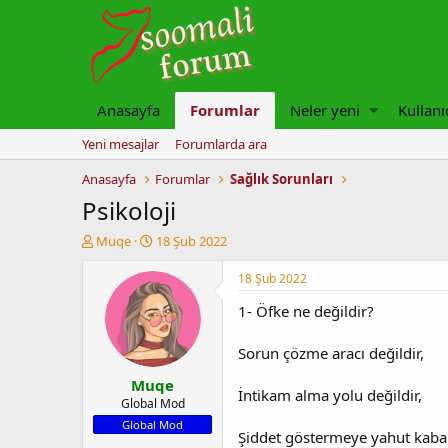
Anasayfa
Forumlar
Neler yeni
Kullanı
Yeni mesajlar
Forumlarda ara
Anasayfa
Forumlar
Sağlık Sorunları
Psikoloji
K
B
Muqe
18 Şub 2022
o
a
n
ş
18 Şub 2022
u
l
1- Öfke ne değildir?
y
a
u
n
b
g
Sorun çözme aracı değildir,
a
ı
Muqe
ş
ç
İntikam alma yolu değildir,
l
t
Global Mod
a
a
Global Mod
Şiddet göstermeye yahut kabaha
t
r