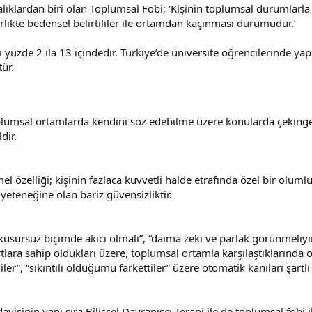
alıklardan biri olan Toplumsal Fobi; ‘Kişinin toplumsal durumlarla 
rlikte bedensel belirtililer ile ortamdan kaçınması durumudur.’
üzde 2 ila 13 içindedır. Türkiye’de üniversite öğrencilerinde ya
ür.
lumsal ortamlarda kendini söz edebilme üzere konularda çekinge
dir.
el özelliği; kişinin fazlaca kuvvetli halde etrafında özel bir olu
yeteneğine olan bariz güvensizliktir.
sursuz biçimde akıcı olmalı”, “daima zeki ve parlak görünmeliyi
lara sahip oldukları üzere, toplumsal ortamla karşılaştıklarında o
ler”, “sıkıntılı olduğumu farkettiler” üzere otomatik kanıları şartlı
davisinin yanı sıra Bilişsel Davranışçı Terapi ile de toplumsal fo