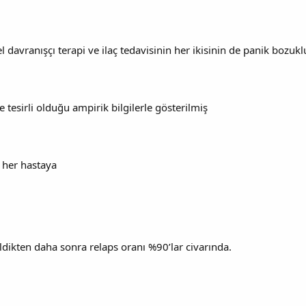
l davranışçı terapi ve ilaç tedavisinin her ikisinin de panik bozuklu
tesirli olduğu ampirik bilgilerle gösterilmiş
r her hastaya
sildikten daha sonra relaps oranı %90’lar civarında.