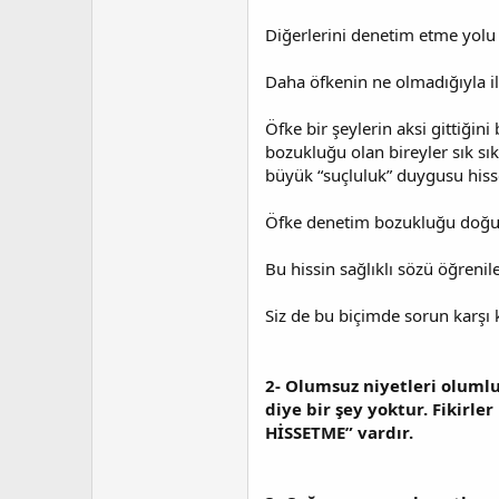
a
i
n
h
Diğerlerini denetim etme yolu
i
Daha öfkenin ne olmadığıyla il
Öfke bir şeylerin aksi gittiğin
bozukluğu olan bireyler sık sı
büyük “suçluluk” duygusu hissede
Öfke denetim bozukluğu doğuşta
Bu hissin sağlıklı sözü öğrenileb
Siz de bu biçimde sorun karşı 
2- Olumsuz niyetleri olumlu
diye bir şey yoktur. Fikirle
HİSSETME” vardır.