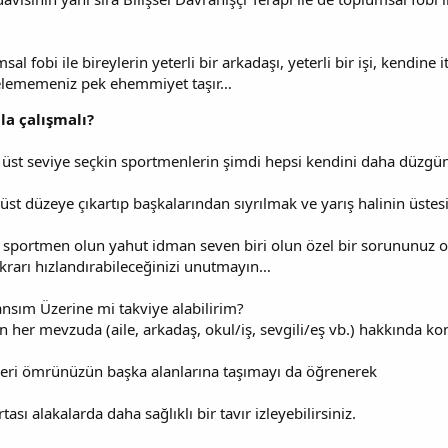
al fobi ile bireylerin yeterli bir arkadaşı, yeterli bir işi, kendi
elememeniz pek ehemmiyet taşır…
la çalışmalı?
üst seviye seçkin sportmenlerin şimdi hepsi kendini daha düzgün t
st düzeye çıkartıp başkalarından sıyrılmak ve yarış halinin üstesi
ör sportmen olun yahut idman seven biri olun özel bir sorununuz ol
ikrarı hızlandırabileceğinizi unutmayın…
nsım Üzerine mi takviye alabilirim?
n her mevzuda (aile, arkadaş, okul/iş, sevgili/eş vb.) hakkında kon
eleri ömrünüzün başka alanlarına taşımayı da öğrenerek
ası alakalarda daha sağlıklı bir tavır izleyebilirsiniz.