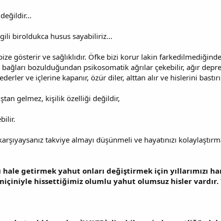
 değildir…
gili biroldukca husus sayabiliriz…
i bize gösterir ve sağlıklıdır. Öfke bizi korur lakin farkedilmediği
k bağları bozulduğundan psikosomatik ağrılar çekebilir, ağır depr
rler ve içlerine kapanır, özür diler, alttan alır ve hislerini bastır
n gelmez, kişilik özelliği değildir,
ilir.
karşıyaysanız takviye almayı düşünmeli ve hayatınızı kolaylaştırma
 hale getirmek yahut onları değiştirmek için yıllarımızı har
r niçiniyle hissettiğimiz olumlu yahut olumsuz hisler vardır.