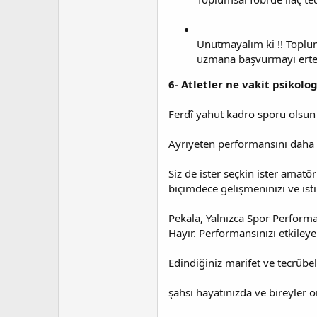
Unutmayalım ki !! Toplums
uzmana başvurmayı ert
6- Atletler ne vakit psikolog
Ferdî yahut kadro sporu olsun 
Ayrıyeten performansını daha ü
Siz de ister seçkin ister amat
biçimdece gelişmeninizi ve ist
Pekala, Yalnızca Spor Performa
Hayır. Performansınızı etkileye
Edindiğiniz marifet ve tecrüb
şahsi hayatınızda ve bireyler ort