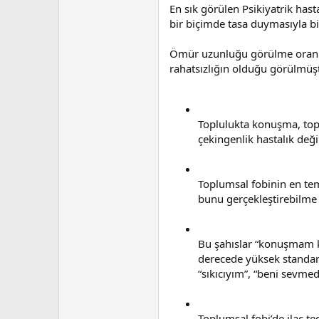
En sık görülen Psikiyatrik hast
bir biçimde tasa duymasıyla bi
Ömür uzunluğu görülme oranı y
rahatsızlığın olduğu görülmüşt
Toplulukta konuşma, top
çekingenlik hastalık değil
Toplumsal fobinin en tem
bunu gerçekleştirebilme 
Bu şahıslar “konuşmam ku
derecede yüksek standart
“sıkıcıyım”, “beni sevmedi
Toplumsal fobi’de ilaç te