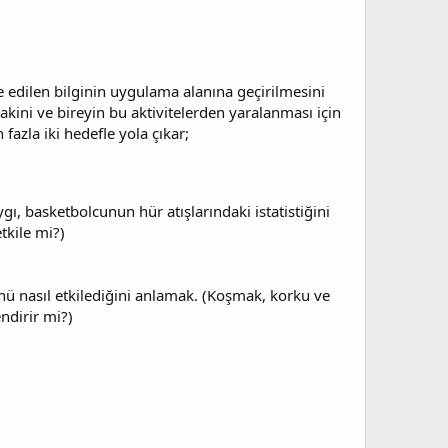
de edilen bilginin uygulama alanına geçirilmesini
rakini ve bireyin bu aktivitelerden yaralanması için
fazla iki hedefle yola çıkar;
gı, basketbolcunun hür atışlarındaki istatistiğini
tkile mi?)
ünü nasıl etkilediğini anlamak. (Koşmak, korku ve
ndirir mi?)