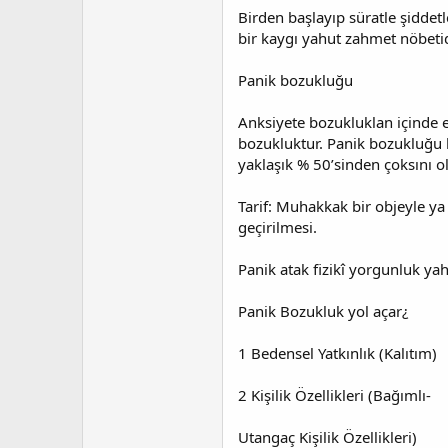
Birden başlayıp süratle şiddetl
bir kaygı yahut zahmet nöbetid
Panik bozukluğu
Anksiyete bozukluklan içinde en
bozukluktur. Panik bozukluğu k
yaklaşık % 50’sinden çoksını ol
Tarif: Muhakkak bir objeyle y
geçirilmesi.
Panik atak fizikî yorgunluk yah
Panik Bozukluk yol açar¿
1 Bedensel Yatkınlık (Kalıtım)
2 Kişilik Özellikleri (Bağımlı-
Utangaç Kişilik Özellikleri)