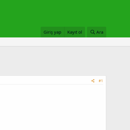
Giriş yap
Kayıt ol
Ara
#1