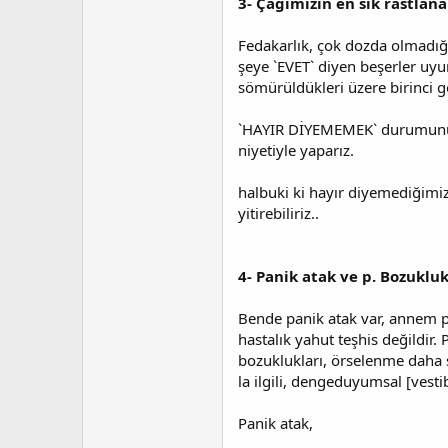
3- Çağımızın en sık rastlana
Fedakarlık, çok dozda olmadığı 
şeye `EVET` diyen beşerler uyu
sömürüldükleri üzere birinci g
`HAYIR DİYEMEMEK` durumunu en
niyetiyle yaparız.
halbuki ki hayır diyemediğimiz 
yitirebiliriz..
4- Panik atak ve p. Bozuklu
Bende panik atak var, annem pa
hastalık yahut teşhis değildir
bozuklukları, örselenme daha s
la ilgili, dengeduyumsal [vestib
Panik atak,