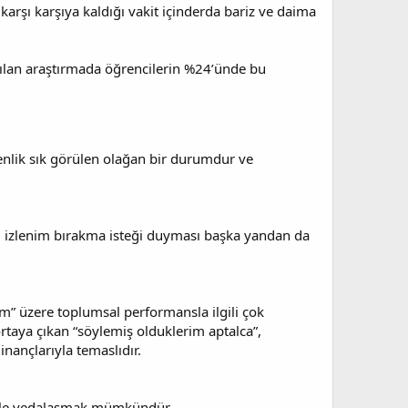
karşı karşıya kaldığı vakit içinderda bariz ve daima
pılan araştırmada öğrencilerin %24’ünde bu
nlik sık görülen olağan bir durumdur ve
mlu izlenim bırakma isteği duyması başka yandan da
m” üzere toplumsal performansla ilgili çok
rtaya çıkan “söylemiş olduklerim aptalca”,
 inançlarıyla temaslıdır.
bi ile vedalaşmak mümkündür.