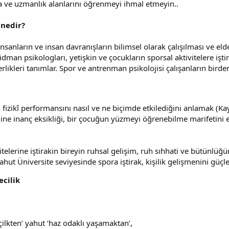
a ve uzmanlık alanlarını öğrenmeyi ihmal etmeyin..
 nedir?
nsanların ve insan davranışların bilimsel olarak çalışılması ve el
idman psikologları, yetişkin ve çocukların sporsal aktivitelere işti
likleri tanımlar. Spor ve antrenman psikolojisi çalışanların birden 
 fizikî performansını nasıl ve ne biçimde etkilediğini anlamak (Kay
dine inanç eksikliği, bir çocuğun yüzmeyi öğrenebilme marifetini e
telerine iştirakin bireyin ruhsal gelişim, ruh sıhhati ve bütünlüğ
hut Üniversite seviyesinde spora iştirak, kişilik gelişmenini güçle
ecilik
lkten’ yahut ‘haz odaklı yaşamaktan’,