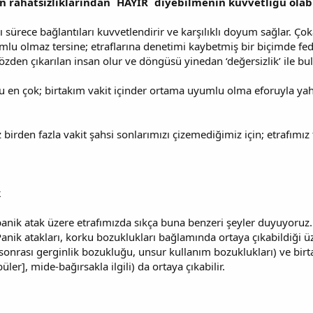
n rahatsızlıklarından `HAYIR` diyebilmenin kuvvetliğü olabi
sürece bağlantıları kuvvetlendirir ve karşılıklı doyum sağlar. Çoka
mlu olmaz tersine; etraflarına denetimi kaybetmiş bir biçimde feda
özden çıkarılan insan olur ve döngüsü yinedan ‘değersizlik’ ile bul
 çok; birtakım vakit içinder ortama uyumlu olma eforuyla yahut
birden fazla vakit şahsi sonlarımızı çizemediğimiz için; etrafımız ta
k
nik atak üzere etrafımızda sıkça buna benzeri şeyler duyuyoruz. A
. Panik atakları, korku bozuklukları bağlamında ortaya çıkabildiği
onrası gerginlik bozukluğu, unsur kullanım bozuklukları) ve birtak
üler], mide-bağırsakla ilgili) da ortaya çıkabilir.