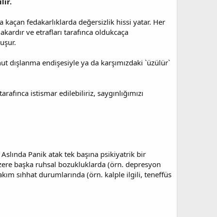
lir.
 kaçan fedakarlıklarda değersizlik hissi yatar. Her
kardır ve etrafları tarafınca oldukcaça
uşur.
 dışlanma endişesiyle ya da karşımızdaki `üzülür`
rafınca istismar edilebiliriz, saygınlığımızı
slında Panik atak tek başına psikiyatrik bir
 üzere başka ruhsal bozukluklarda (örn. depresyon
ım sıhhat durumlarında (örn. kalple ilgili, teneffüs