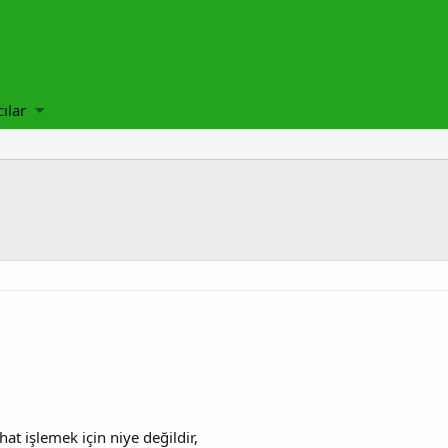
cılar
t işlemek için niye değildir,