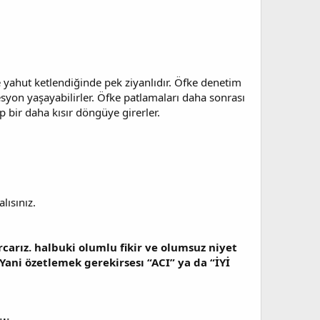
nde yahut ketlendiğinde pek ziyanlıdır. Öfke denetim
esyon yaşayabilirler. Öfke patlamaları daha sonrası
ıp bir daha kısır döngüye girerler.
lısınız.
carız. halbuki olumlu fikir ve olumsuz niyet
 Yani özetlemek gerekirsesı “ACI” ya da “İYİ