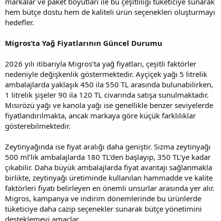
markalar ve paket boyutları ile bu çeşitliliği tüketiciye sunarak
hem bütçe dostu hem de kaliteli ürün seçenekleri oluşturmayı
hedefler.
Migros’ta Yağ Fiyatlarının Güncel Durumu
2026 yılı itibarıyla Migros’ta yağ fiyatları, çeşitli faktörler
nedeniyle değişkenlik göstermektedir. Ayçiçek yağı 5 litrelik
ambalajlarda yaklaşık 450 ila 550 TL arasında bulunabilirken,
1 litrelik şişeler 90 ila 120 TL civarında satışa sunulmaktadır.
Mısırözü yağı ve kanola yağı ise genellikle benzer seviyelerde
fiyatlandırılmakta, ancak markaya göre küçük farklılıklar
gösterebilmektedir.
Zeytinyağında ise fiyat aralığı daha geniştir. Sızma zeytinyağı
500 ml’lik ambalajlarda 180 TL’den başlayıp, 350 TL’ye kadar
çıkabilir. Daha büyük ambalajlarda fiyat avantajı sağlanmakla
birlikte, zeytinyağı üretiminde kullanılan hammadde ve kalite
faktörleri fiyatı belirleyen en önemli unsurlar arasında yer alır.
Migros, kampanya ve indirim dönemlerinde bu ürünlerde
tüketiciye daha cazip seçenekler sunarak bütçe yönetimini
desteklemeyi amaçlar.