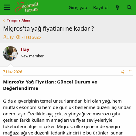
Giriş yap
Kayıt ol
Tanışma Alanı
Migros'ta yağ fiyatları ne kadar ?
K
B
Ilay
7 Haz 2026
o
a
n
ş
Ilay
u
l
New member
y
a
u
n
b
g
7 Haz 2026
#1
a
ı
ş
ç
Migros’ta Yağ Fiyatları: Güncel Durum ve
l
t
Değerlendirme
a
a
t
r
Gıda alışverişinin temel unsurlarından biri olan yağ, hem
a
i
mutfak ekonomisi hem de günlük beslenme düzeni açısından
n
h
önem taşır. Özellikle ayçiçek, zeytinyağı ve mısırözü gibi
i
çeşitler, farklı kullanım amaçları ve fiyat seviyeleriyle
tüketicilerin ilgisini çeker. Migros, ülke genelinde yaygın
mağaza ağı ve düzenli tedarik zinciri ile bu ürünleri sunan