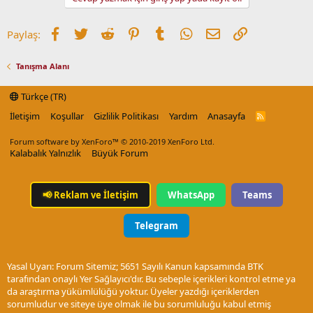
Facebook
Twitter
Reddit
Pinterest
Tumblr
WhatsApp
E-posta
Link
Paylaş:
Tanışma Alanı
Türkçe (TR)
İletişim
Koşullar
Gizlilik Politikası
Yardım
Anasayfa
R
S
S
Forum software by XenForo™
© 2010-2019 XenForo Ltd.
Kalabalık Yalnızlık
Büyük Forum
📢
Reklam ve İletişim
WhatsApp
Teams
Telegram
Yasal Uyarı: Forum Sitemiz; 5651 Sayılı Kanun kapsamında BTK
tarafından onaylı Yer Sağlayıcı'dır. Bu sebeple içerikleri kontrol etme ya
da araştırma yükümlülüğü yoktur. Üyeler yazdığı içeriklerden
sorumludur ve siteye üye olmak ile bu sorumluluğu kabul etmiş