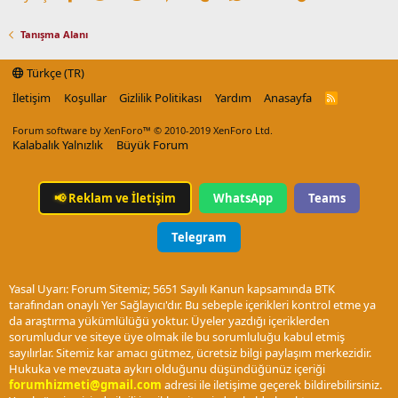
Tanışma Alanı
Türkçe (TR)
İletişim
Koşullar
Gizlilik Politikası
Yardım
Anasayfa
R
S
S
Forum software by XenForo™
© 2010-2019 XenForo Ltd.
Kalabalık Yalnızlık
Büyük Forum
📢
Reklam ve İletişim
WhatsApp
Teams
Telegram
Yasal Uyarı: Forum Sitemiz; 5651 Sayılı Kanun kapsamında BTK
tarafından onaylı Yer Sağlayıcı'dır. Bu sebeple içerikleri kontrol etme ya
da araştırma yükümlülüğü yoktur. Üyeler yazdığı içeriklerden
sorumludur ve siteye üye olmak ile bu sorumluluğu kabul etmiş
sayılırlar. Sitemiz kar amacı gütmez, ücretsiz bilgi paylaşım merkezidir.
Hukuka ve mevzuata aykırı olduğunu düşündüğünüz içeriği
forumhizmeti@gmail.com
adresi ile iletişime geçerek bildirebilirsiniz.