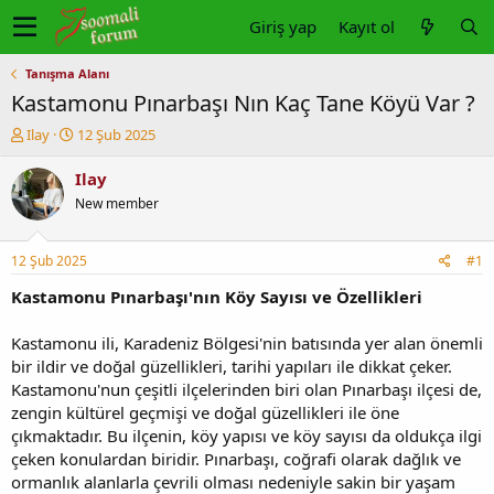
Giriş yap
Kayıt ol
Tanışma Alanı
Kastamonu Pınarbaşı Nın Kaç Tane Köyü Var ?
K
B
Ilay
12 Şub 2025
o
a
n
ş
Ilay
u
l
New member
y
a
u
n
b
g
12 Şub 2025
#1
a
ı
ş
ç
Kastamonu Pınarbaşı'nın Köy Sayısı ve Özellikleri
l
t
a
a
Kastamonu ili, Karadeniz Bölgesi'nin batısında yer alan önemli
t
r
bir ildir ve doğal güzellikleri, tarihi yapıları ile dikkat çeker.
a
i
Kastamonu'nun çeşitli ilçelerinden biri olan Pınarbaşı ilçesi de,
n
h
zengin kültürel geçmişi ve doğal güzellikleri ile öne
i
çıkmaktadır. Bu ilçenin, köy yapısı ve köy sayısı da oldukça ilgi
çeken konulardan biridir. Pınarbaşı, coğrafi olarak dağlık ve
ormanlık alanlarla çevrili olması nedeniyle sakin bir yaşam