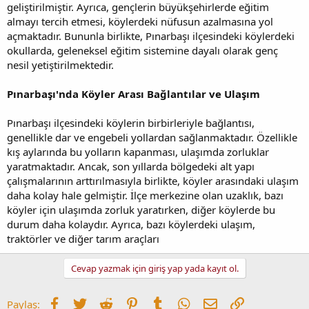
geliştirilmiştir. Ayrıca, gençlerin büyükşehirlerde eğitim
almayı tercih etmesi, köylerdeki nüfusun azalmasına yol
açmaktadır. Bununla birlikte, Pınarbaşı ilçesindeki köylerdeki
okullarda, geleneksel eğitim sistemine dayalı olarak genç
nesil yetiştirilmektedir.
Pınarbaşı'nda Köyler Arası Bağlantılar ve Ulaşım
Pınarbaşı ilçesindeki köylerin birbirleriyle bağlantısı,
genellikle dar ve engebeli yollardan sağlanmaktadır. Özellikle
kış aylarında bu yolların kapanması, ulaşımda zorluklar
yaratmaktadır. Ancak, son yıllarda bölgedeki alt yapı
çalışmalarının arttırılmasıyla birlikte, köyler arasındaki ulaşım
daha kolay hale gelmiştir. İlçe merkezine olan uzaklık, bazı
köyler için ulaşımda zorluk yaratırken, diğer köylerde bu
durum daha kolaydır. Ayrıca, bazı köylerdeki ulaşım,
traktörler ve diğer tarım araçları
Cevap yazmak için giriş yap yada kayıt ol.
Facebook
Twitter
Reddit
Pinterest
Tumblr
WhatsApp
E-posta
Link
Paylaş: