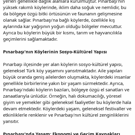
yerleri genellikle dağlık alanlara kurulmuştur. Pınarbaşı'nın
yüksek rakımlı köylerinde, iklim daha soğuk ve nemlidir, bu
da bölgeye özgü bitki örtüsünün ve faunanın gelişmesine
olanak sağlar. Pınarbaşı'na bağlı köylerde, özellikle kış
aylarında kar yağışının yoğun olduğu bölgeler mevcuttur.
Ayrıca bu köylerin büyük bir kısmı, tarım ve hayvancılıkla
geçimlerini sağlamaktadır.
Pınarbaşı'nın Köylerinin Sosyo-Kültürel Yapısı
Pınarbaşı ilçesinde yer alan köylerin sosyo-kültürel yapısı,
geleneksel Türk köy yaşamını yansıtmaktadır. Aile yapıları
büyük oranda geniş ailelerden oluşmakta, köylerdeki insanlar
genellikle birbirlerine yakın bir yaşam sürmektedir. Ayrıca,
Pınarbaşı'ndaki köylerin bazıları, bölgeye özgü el sanatları ve
zanaatlarıyla ünlüdür. Örneğin, halı dokumacılığı, yöresel
giyim ve yemekler gibi geleneksel faaliyetler bu köylerde hala
devam etmektedir. Köylerdeki yaşam, geleneksel festivaller ve
etkinliklerle renklenir ve Pınarbaşı'nın kültürel zenginliklerini
yansıtır.
Pınarbaşı'nda Yaşam: Ekonomi ve Geçim Kaynakları