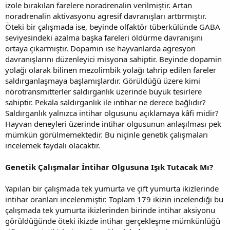
izole bırakılan farelere noradrenalin verilmiştir. Artan
noradrenalin aktivasyonu agresif davranışları arttırmıştır.
Öteki bir çalışmada ise, beyinde olfaktör tüberkülünde GABA
seviyesindeki azalma başka fareleri öldürme davranışını
ortaya çıkarmıştır. Dopamin ise hayvanlarda agresyon
davranışlarını düzenleyici misyona sahiptir. Beyinde dopamin
yolağı olarak bilinen mezolimbik yolağı tahrip edilen fareler
saldırganlaşmaya başlamışlardır. Görüldüğü üzere kimi
nörotransmitterler saldırganlık üzerinde büyük tesirlere
sahiptir. Pekala saldırganlık ile intihar ne derece bağlıdır?
Saldırganlık yalnızca intihar olgusunu açıklamaya kâfi midir?
Hayvan deneyleri üzerinde intihar olgusunun anlaşılması pek
mümkün görülmemektedir. Bu niçinle genetik çalışmaları
incelemek faydalı olacaktır.
Genetik Çalışmalar İntihar Olgusuna Işık Tutacak Mı?
Yapılan bir çalışmada tek yumurta ve çift yumurta ikizlerinde
intihar oranları incelenmiştir. Toplam 179 ikizin incelendiği bu
çalışmada tek yumurta ikizlerinden birinde intihar aksiyonu
görüldüğünde öteki ikizde intihar gerçekleşme mümkünlüğü