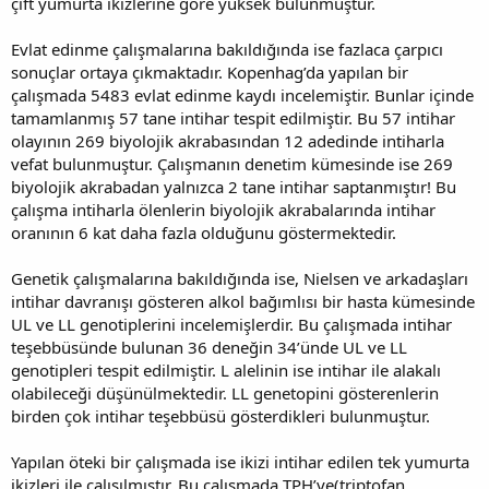
çift yumurta ikizlerine göre yüksek bulunmuştur.
Evlat edinme çalışmalarına bakıldığında ise fazlaca çarpıcı
sonuçlar ortaya çıkmaktadır. Kopenhag’da yapılan bir
çalışmada 5483 evlat edinme kaydı incelemiştir. Bunlar içinde
tamamlanmış 57 tane intihar tespit edilmiştir. Bu 57 intihar
olayının 269 biyolojik akrabasından 12 adedinde intiharla
vefat bulunmuştur. Çalışmanın denetim kümesinde ise 269
biyolojik akrabadan yalnızca 2 tane intihar saptanmıştır! Bu
çalışma intiharla ölenlerin biyolojik akrabalarında intihar
oranının 6 kat daha fazla olduğunu göstermektedir.
Genetik çalışmalarına bakıldığında ise, Nielsen ve arkadaşları
intihar davranışı gösteren alkol bağımlısı bir hasta kümesinde
UL ve LL genotiplerini incelemişlerdir. Bu çalışmada intihar
teşebbüsünde bulunan 36 deneğin 34’ünde UL ve LL
genotipleri tespit edilmiştir. L alelinin ise intihar ile alakalı
olabileceği düşünülmektedir. LL genetopini gösterenlerin
birden çok intihar teşebbüsü gösterdikleri bulunmuştur.
Yapılan öteki bir çalışmada ise ikizi intihar edilen tek yumurta
ikizleri ile çalışılmıştır. Bu çalışmada TPH’ye(triptofan