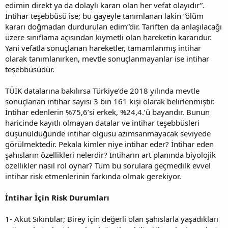
edimin direkt ya da dolaylı kararı olan her vefat olayıdır”.
İntihar teşebbüsü ise; bu gayeyle tanımlanan lakin “ölüm
kararı doğmadan durdurulan edim”dir. Tariften da anlaşılacağı
üzere sınıflama açısından kıymetli olan hareketin kararıdur.
Yani vefatla sonuçlanan hareketler, tamamlanmış intihar
olarak tanımlanırken, mevtle sonuçlanmayanlar ise intihar
teşebbüsüdür.
TÜİK datalarına bakılırsa Türkiye’de 2018 yılında mevtle
sonuçlanan intihar sayısı 3 bin 161 kişi olarak belirlenmiştir.
İntihar edenlerin %75,6’si erkek, %24,4.’ü bayandır. Bunun
haricinde kayıtlı olmayan datalar ve intihar teşebbüsleri
düşünüldüğünde intihar olgusu azımsanmayacak seviyede
görülmektedir. Pekala kimler niye intihar eder? İntihar eden
şahısların özellikleri nelerdir? İntiharın art planında biyolojik
özellikler nasıl rol oynar? Tüm bu sorulara geçmedilk evvel
intihar risk etmenlerinin farkında olmak gerekiyor.
İntihar İçin Risk Durumları
1- Akut Sıkıntılar; Birey için değerli olan şahıslarla yaşadıkları