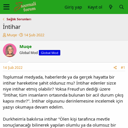
Giriş yap
Kayıt ol
Sağlık Sorunları
İntihar
K
B
Muqe
14 Şub 2022
o
a
n
ş
Muqe
u
l
Global Mod
Global Mod
y
a
u
n
b
g
14 Şub 2022
#1
a
ı
ş
ç
Toplumsal medyada, haberlerde ya da gerçek hayatta bir
l
t
intihar hareketine şahit oldunuz mu? İntihar edenler sizce
a
a
niye intihar etmiş olabilir? Yoksa Freud’un dediği üzere
t
r
“İntihar, tüm insanların ortasında bulunan bir acil durum çıkış
a
i
kapısı mıdır?”. İntihar olgusunu derinlemesine incelemek için
n
h
yazıyı okumaya devam edelim.
i
Durkheim’a bakılırsa intihar “Ölen kişi tarafınca mevtle
sonuçlanacağı bilinerek yapılan olumlu ya da olumsuz bir