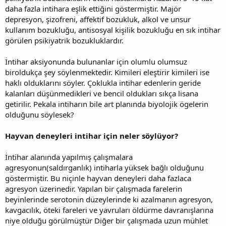
daha fazla intihara eşlik ettiğini göstermiştir. Majör
depresyon, şizofreni, affektif bozukluk, alkol ve unsur
kullanım bozukluğu, antisosyal kişilik bozukluğu en sık intihar
görülen psikiyatrik bozukluklardır.
İntihar aksiyonunda bulunanlar için olumlu olumsuz
biroldukça şey söylenmektedir. Kimileri eleştirir kimileri ise
haklı olduklarını söyler. Çoklukla intihar edenlerin geride
kalanları düşünmedikleri ve bencil oldukları sıkça lisana
getirilir. Pekala intiharın bile art planında biyolojik ögelerin
olduğunu söylesek?
Hayvan deneyleri intihar için neler söylüyor?
İntihar alanında yapılmış çalışmalara
agresyonun(saldırganlık) intiharla yüksek bağlı olduğunu
göstermiştir. Bu niçinle hayvan deneyleri daha fazlaca
agresyon üzerinedir. Yapılan bir çalışmada farelerin
beyinlerinde serotonin düzeylerinde ki azalmanın agresyon,
kavgacılık, öteki fareleri ve yavruları öldürme davranışlarına
niye olduğu görülmüştür Diğer bir çalışmada uzun mühlet