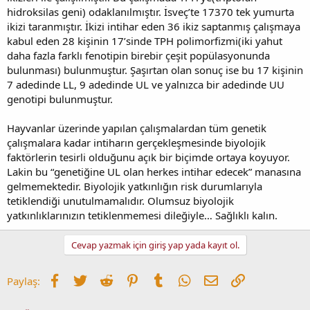
hidroksilas geni) odaklanılmıştır. İsveç’te 17370 tek yumurta
ikizi taranmıştır. İkizi intihar eden 36 ikiz saptanmış çalışmaya
kabul eden 28 kişinin 17’sinde TPH polimorfizmi(iki yahut
daha fazla farklı fenotipin birebir çeşit popülasyonunda
bulunması) bulunmuştur. Şaşırtan olan sonuç ise bu 17 kişinin
7 adedinde LL, 9 adedinde UL ve yalnızca bir adedinde UU
genotipi bulunmuştur.
Hayvanlar üzerinde yapılan çalışmalardan tüm genetik
çalışmalara kadar intiharın gerçekleşmesinde biyolojik
faktörlerin tesirli olduğunu açık bir biçimde ortaya koyuyor.
Lakin bu “genetiğine UL olan herkes intihar edecek” manasına
gelmemektedir. Biyolojik yatkınlığın risk durumlarıyla
tetiklendiği unutulmamalıdır. Olumsuz biyolojik
yatkınlıklarınızın tetiklenmemesi dileğiyle… Sağlıklı kalın.
Cevap yazmak için giriş yap yada kayıt ol.
Facebook
Twitter
Reddit
Pinterest
Tumblr
WhatsApp
E-posta
Link
Paylaş: