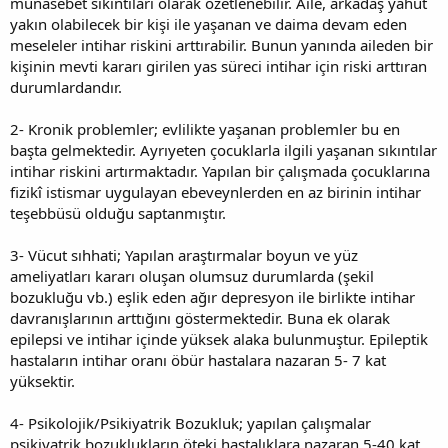
münasebet sıkıntıları olarak özetlenebilir. Aile, arkadaş yahut
yakın olabilecek bir kişi ile yaşanan ve daima devam eden
meseleler intihar riskini arttırabilir. Bunun yanında aileden bir
kişinin mevti kararı girilen yas süreci intihar için riski arttıran
durumlardandır.
2- Kronik problemler; evlilikte yaşanan problemler bu en
başta gelmektedir. Ayrıyeten çocuklarla ilgili yaşanan sıkıntılar
intihar riskini artırmaktadır. Yapılan bir çalışmada çocuklarına
fizikî istismar uygulayan ebeveynlerden en az birinin intihar
teşebbüsü olduğu saptanmıştır.
3- Vücut sıhhati; Yapılan araştırmalar boyun ve yüz
ameliyatları kararı oluşan olumsuz durumlarda (şekil
bozukluğu vb.) eşlik eden ağır depresyon ile birlikte intihar
davranışlarının arttığını göstermektedir. Buna ek olarak
epilepsi ve intihar içinde yüksek alaka bulunmuştur. Epileptik
hastaların intihar oranı öbür hastalara nazaran 5- 7 kat
yüksektir.
4- Psikolojik/Psikiyatrik Bozukluk; yapılan çalışmalar
psikiyatrik bozuklukların öteki hastalıklara nazaran 5-40 kat