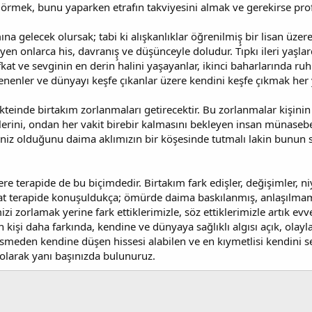
 görmek, bunu yaparken etrafın takviyesini almak ve gerekirse pr
na gelecek olursak; tabi ki alışkanlıklar öğrenilmiş̧ bir lisan üze
en onlarca his, davranış̧ ve düşünceyle doludur. Tıpkı ileri yaşl
̧efkat ve sevginin en derin halini yaşayanlar, ikinci baharlarında r
̆renenler ve dünyayı keşfe çıkanlar üzere kendini keşfe çıkmak her ya
likteinde birtakım zorlanmaları getirecektir. Bu zorlanmalar kişin
inlerini, ondan her vakit birebir kalmasını bekleyen insan münaseb
liniz olduğunu daima aklımızın bir köşesinde tutmalı lakin bunun
e terapide de bu biçimdedir. Birtakım fark edişler, değişimler, ni
Fakat terapide konuşuldukça; ömürde daima baskılanmış, anlaşılmamı
zi zorlamak yerine fark ettiklerimizle, söz ettiklerimizle artık
n kişi daha farkında, kendine ve dünyaya sağlıklı algısı açık, olay
esmeden kendine düşen hissesi alabilen ve en kıymetlisi kendini se
i olarak yanı başınızda bulunuruz.