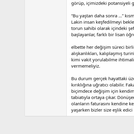
a
i
görüp, içimizdeki potansiyeli
n
h
i
“Bu yaştan daha sonra …” kısmı
Lakin insan keşfedilmeyi bekley
torun sahibi olarak içindeki s
başlayanlar, farklı bir lisan ög
elbette her değişim süreci bir
alışkanlıkları, kalıplaşmış tur
kimi vakit yorulabilme ihtima
vermemeliyiz.
Bu durum gerçek hayattaki üzer
kırıklığına uğratıcı olabilir. 
biçimdece değişim için kendimi
tabiatıyla ortaya çıkar. Dönüşe
olanların faturasını kendine k
yaşarken bizler size eşlik edic