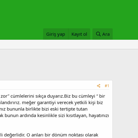
Giriş yap
Kayıt ol
Ara
#1
” cümlelerini sıkça duyarız.Biz bu cümleyi “ bir
dırırız. meğer garantiyi verecek yetkili kişi biz
ız bununla birlikte bizi eski tertipte tutan
k bunun ardında kesinlikle sizi kısıtlayan, hayatınızı
 değerlidir. O anları bir dönüm noktası olarak