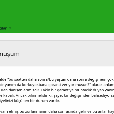
cılar
Dönüşüm
e “bu saatten daha sonra/bu yaştan daha sonra değişmem çok zor
 bir yanım da korkuyor,bana garanti veriyor musun?” olarak anlamlan
 kuran danışanlarımızdır. Lakin bir garantiye muhtaçlık duyan yanım
me kapalı. Ancak bilinmelidir ki; şayet bir değişimden bahsediyorsa
yelinizi küçülten bir durum vardır.
vam etmiş bu zorlanmanın daha sonrasında gelir ve bu anlar hayli