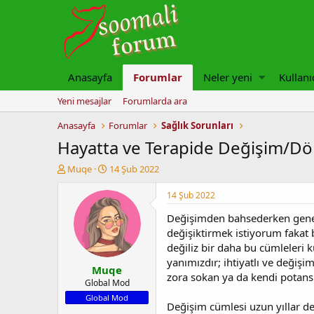
Anasayfa
Forumlar
Neler yeni
Kullanı
Yeni mesajlar
Forumlarda ara
Anasayfa
Forumlar
Sağlık Sorunları
Hayatta ve Terapide Değişim/
K
B
Muqe
14 Şub 2022
o
a
n
ş
14 Şub 2022
u
l
Değişimden bahsederken geneld
y
a
u
n
değişiktirmek istiyorum fakat
b
g
değiliz bir daha bu cümleleri
a
ı
yanımızdır; ihtiyatlı ve değişi
Muqe
ş
ç
zora sokan ya da kendi potansi
l
t
Global Mod
a
a
Global Mod
Değişim cümlesi uzun yıllar de
t
r