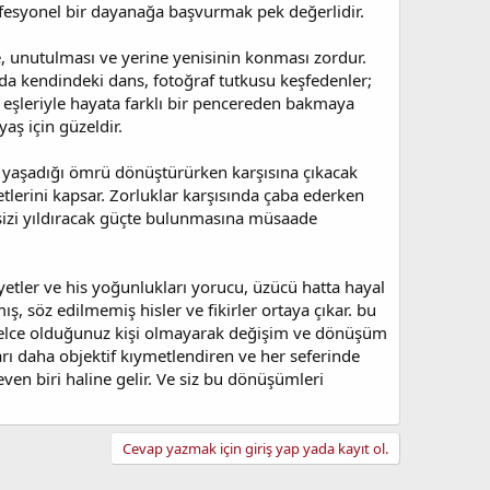
ofesyonel bir dayanağa başvurmak pek değerlidir.
re, unutulması ve yerine yenisinin konması zordur.
arda kendindeki dans, fotoğraf tutkusu keşfedenler;
uh eşleriyle hayata farklı bir pencereden bakmaya
ş için güzeldir.
in yaşadığı ömrü dönüştürürken karşısına çıkacak
etlerini kapsar. Zorluklar karşısında çaba ederken
 sizi yıldıracak güçte bulunmasına müsaade
yetler ve his yoğunlukları yorucu, üzücü hatta hayal
ş, söz edilmemiş hisler ve fikirler ortaya çıkar. bu
 evvelce olduğunuz kişi olmayarak değişim ve dönüşüm
ları daha objektif kıymetlendiren ve her seferinde
ven biri haline gelir. Ve siz bu dönüşümleri
Cevap yazmak için giriş yap yada kayıt ol.