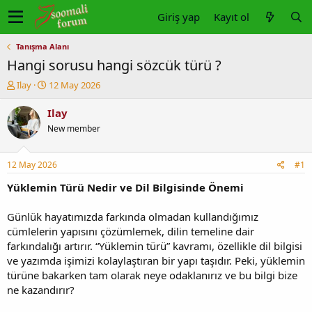
Giriş yap
Kayıt ol
Tanışma Alanı
Hangi sorusu hangi sözcük türü ?
K
B
Ilay
12 May 2026
o
a
n
ş
Ilay
u
l
New member
y
a
u
n
b
g
12 May 2026
#1
a
ı
ş
ç
Yüklemin Türü Nedir ve Dil Bilgisinde Önemi
l
t
a
a
Günlük hayatımızda farkında olmadan kullandığımız
t
r
cümlelerin yapısını çözümlemek, dilin temeline dair
a
i
farkındalığı artırır. “Yüklemin türü” kavramı, özellikle dil bilgisi
n
h
ve yazımda işimizi kolaylaştıran bir yapı taşıdır. Peki, yüklemin
i
türüne bakarken tam olarak neye odaklanırız ve bu bilgi bize
ne kazandırır?