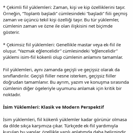
* Çekimli fiil yüklemleri: Zaman, kişi ve kip özelliklerini taşır.
Örneğin, “Toplantı başladı” cümlesindeki “başladı” fiili geçmiş
zaman ve üçüncü tekil kişi özelliği taşır. Bu tür yüklemler,
cümlenin zaman ve özne ile olan ilişkisini net biçimde
gösterir.
* Çekimsiz fiil yüklemleri: Genellikle mastar veya ek-fiil ile
oluşur. “Yazmak eğlencelidir” cümlesindeki “eğlencelidir”
yüklemi isim-fiil kökenli olup cümlenin anlamını tamamlar.
Fiil yüklemleri, aynı zamanda geçişli ve geçişsiz olarak da
sınıflandırılır. Geçişli fiiller nesne isterken, geçişsiz fiiller
doğrudan tamamlanır. Bu ayrım, yazım ve konuşma sırasında
cümlenin diğer ögeleriyle uyumunu anlamak için kritik bir
noktadır.
İsim Yüklemleri: Klasik ve Modern Perspektif
İsim yüklemleri, fiil kökenli yüklemler kadar görünür olmasa
da dilde sıkça karşımıza çıkar. Türkçede ek-fiil yardımıyla
kurulan bu yapılar, özellikle yazılı anlatımda daha belirgindir.