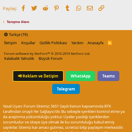
Facebook
Twitter
Reddit
Pinterest
Tumblr
WhatsApp
E-posta
Link
Paylaş:
Tanışma Alanı
Türkçe (TR)
İletişim
Koşullar
Gizlilik Politikası
Yardım
Anasayfa
R
S
S
Forum software by XenForo™
© 2010-2019 XenForo Ltd.
Kalabalık Yalnızlık
Büyük Forum
📢
Reklam ve İletişim
WhatsApp
Teams
Telegram
Yasal Uyarı: Forum Sitemiz; 5651 Sayılı Kanun kapsamında BTK
tarafından onaylı Yer Sağlayıcı'dır. Bu sebeple içerikleri kontrol etme ya
da araştırma yükümlülüğü yoktur. Üyeler yazdığı içeriklerden
sorumludur ve siteye üye olmak ile bu sorumluluğu kabul etmiş
sayılırlar. Sitemiz kar amacı gütmez, ücretsiz bilgi paylaşım merkezidir.