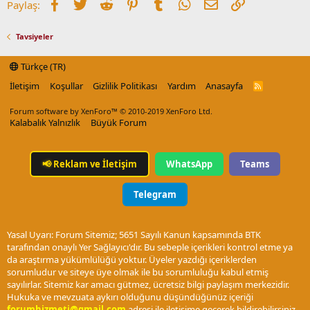
Facebook
Twitter
Reddit
Pinterest
Tumblr
WhatsApp
E-posta
Link
Paylaş:
Tavsiyeler
Türkçe (TR)
İletişim
Koşullar
Gizlilik Politikası
Yardım
Anasayfa
R
S
S
Forum software by XenForo™
© 2010-2019 XenForo Ltd.
Kalabalık Yalnızlık
Büyük Forum
📢
Reklam ve İletişim
WhatsApp
Teams
Telegram
Yasal Uyarı: Forum Sitemiz; 5651 Sayılı Kanun kapsamında BTK
tarafından onaylı Yer Sağlayıcı'dır. Bu sebeple içerikleri kontrol etme ya
da araştırma yükümlülüğü yoktur. Üyeler yazdığı içeriklerden
sorumludur ve siteye üye olmak ile bu sorumluluğu kabul etmiş
sayılırlar. Sitemiz kar amacı gütmez, ücretsiz bilgi paylaşım merkezidir.
Hukuka ve mevzuata aykırı olduğunu düşündüğünüz içeriği
forumhizmeti@gmail.com
adresi ile iletişime geçerek bildirebilirsiniz.