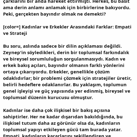
çarklarını bir anda hareket ettirmişti. Herkes, bu basit
ama derin anlamı anlamak için birbirlerine bakıyordu.
Peki, gerçekten bayındır olmak ne demekti?
[color=] Kadınlar ve Erkekler Arasındaki Farklar: Empati
ve Strateji
Bu soru, aslında sadece bir dilin açıklaması değildi.
Zeynep'in söyledikleri, derin bir toplumsal farkındalık
ve bireysel sorumluluğun sorgulanmasıydı. Kadın ve
erkek bakış açıları, bayındır olmanın farklı yönlerini
ortaya çıkarıyordu. Erkekler, genellikle çözüm
odaklıdırlar; bir problemi çözmek için stratejiler üretir,
belirli hedeflere odaklanırlar. Bu yaklaşım, toplumun
genel işleyişi ve güç yapısında yer edinmiş, bireysel ve
toplumsal düzenin kurucusu olmuştur.
Kadınlar ise daha çok ilişkisel bir bakış açısına
sahiptirler. Her ne kadar dışarıdan bakıldığında, bu
ilişkisel tutum daha az görünür olsa da, kadınların
toplumsal yapıyı etkileyen gücü tam burada yatar.
Empati, kadınların kararlarını şekillendiren ve