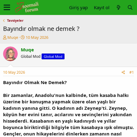
Giriş yap
Kayıt ol
Tavsiyeler
Bayındır olmak ne demek ?
K
B
Muqe
10 May 2026
o
a
n
ş
Muqe
u
l
Global Mod
Global Mod
y
a
u
n
b
g
10 May 2026
#1
a
ı
ş
ç
Bayındır Olmak Ne Demek?
l
t
a
a
Bir zamanlar, Anadolu'nun kalbinde, tüm kasaba halkı
t
r
üzerine bir konuşma yapmak üzere olan yaşlı bir
a
i
kadının yanına gitti. O kadının adı Zeynep'ti. Zeynep,
n
h
köyün her evini tanır, acılarını ve sevinçlerini yakından
i
hissederdi. Kasabanın en yaşlı kadınıydı ve yıllar
boyunca biriktirdiği bilgiyle tüm kasabaya ışık olmuştu.
Gençler, onun hikayelerini dinlerken zamanın nasıl