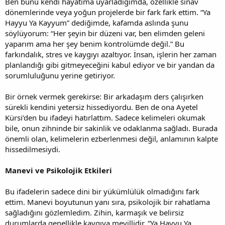
Ben bunu kendi hayatıma uyarladığımda, özellikle sınav
dönemlerinde veya yoğun projelerde bir fark fark ettim. “Ya
Hayyu Ya Kayyum” dediğimde, kafamda aslında şunu
söylüyorum: “Her şeyin bir düzeni var, ben elimden geleni
yaparım ama her şey benim kontrolümde değil.” Bu
farkındalık, stres ve kaygıyı azaltıyor. İnsan, işlerin her zaman
planlandığı gibi gitmeyeceğini kabul ediyor ve bir yandan da
sorumluluğunu yerine getiriyor.
Bir örnek vermek gerekirse: Bir arkadaşım ders çalışırken
sürekli kendini yetersiz hissediyordu. Ben de ona Ayetel
Kürsi’den bu ifadeyi hatırlattım. Sadece kelimeleri okumak
bile, onun zihninde bir sakinlik ve odaklanma sağladı. Burada
önemli olan, kelimelerin ezberlenmesi değil, anlamının kalpte
hissedilmesiydi.
Manevi ve Psikolojik Etkileri
Bu ifadelerin sadece dini bir yükümlülük olmadığını fark
ettim. Manevi boyutunun yanı sıra, psikolojik bir rahatlama
sağladığını gözlemledim. Zihin, karmaşık ve belirsiz
durumlarda genellikle kaygıya meyillidir. “Ya Hayyu Ya