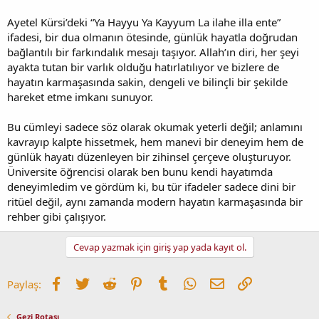
Ayetel Kürsi’deki “Ya Hayyu Ya Kayyum La ilahe illa ente”
ifadesi, bir dua olmanın ötesinde, günlük hayatla doğrudan
bağlantılı bir farkındalık mesajı taşıyor. Allah’ın diri, her şeyi
ayakta tutan bir varlık olduğu hatırlatılıyor ve bizlere de
hayatın karmaşasında sakin, dengeli ve bilinçli bir şekilde
hareket etme imkanı sunuyor.
Bu cümleyi sadece söz olarak okumak yeterli değil; anlamını
kavrayıp kalpte hissetmek, hem manevi bir deneyim hem de
günlük hayatı düzenleyen bir zihinsel çerçeve oluşturuyor.
Üniversite öğrencisi olarak ben bunu kendi hayatımda
deneyimledim ve gördüm ki, bu tür ifadeler sadece dini bir
ritüel değil, aynı zamanda modern hayatın karmaşasında bir
rehber gibi çalışıyor.
Cevap yazmak için giriş yap yada kayıt ol.
Facebook
Twitter
Reddit
Pinterest
Tumblr
WhatsApp
E-posta
Link
Paylaş:
Gezi Rotası