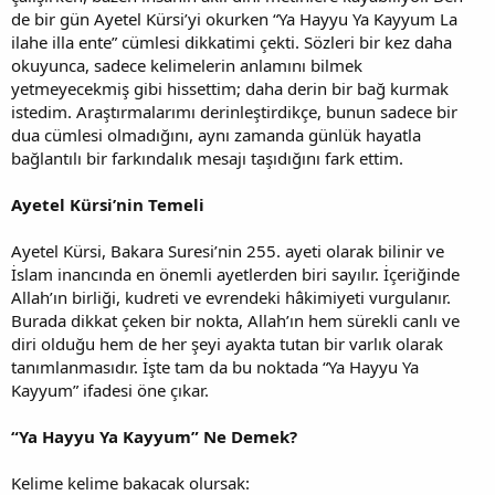
de bir gün Ayetel Kürsi’yi okurken “Ya Hayyu Ya Kayyum La
ilahe illa ente” cümlesi dikkatimi çekti. Sözleri bir kez daha
okuyunca, sadece kelimelerin anlamını bilmek
yetmeyecekmiş gibi hissettim; daha derin bir bağ kurmak
istedim. Araştırmalarımı derinleştirdikçe, bunun sadece bir
dua cümlesi olmadığını, aynı zamanda günlük hayatla
bağlantılı bir farkındalık mesajı taşıdığını fark ettim.
Ayetel Kürsi’nin Temeli
Ayetel Kürsi, Bakara Suresi’nin 255. ayeti olarak bilinir ve
İslam inancında en önemli ayetlerden biri sayılır. İçeriğinde
Allah’ın birliği, kudreti ve evrendeki hâkimiyeti vurgulanır.
Burada dikkat çeken bir nokta, Allah’ın hem sürekli canlı ve
diri olduğu hem de her şeyi ayakta tutan bir varlık olarak
tanımlanmasıdır. İşte tam da bu noktada “Ya Hayyu Ya
Kayyum” ifadesi öne çıkar.
“Ya Hayyu Ya Kayyum” Ne Demek?
Kelime kelime bakacak olursak: