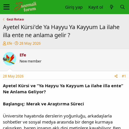
Giriş yap
Kayıt ol
Gezi Rotası
Ayetel Kürsi'de Ya Hayyu Ya Kayyum La ilahe
illa ente ne anlama gelir ?
K
B
Efe
28 May 2026
o
a
n
ş
Efe
u
l
New member
y
a
u
n
b
g
28 May 2026
#1
a
ı
ş
ç
Ayetel Kürsi ve “Ya Hayyu Ya Kayyum La ilahe illa ente”
l
t
Ne Anlama Geliyor?
a
a
t
r
Başlangıç: Merak ve Araştırma Süreci
a
i
n
h
Üniversite hayatında derslerin yoğunluğu, arkadaşlarla
i
sohbetler ve sosyal medya arasında bir denge kurmaya
çalışırken, bazen insanın aklı dini metinlere kayabiliyor. Ben