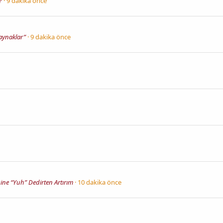
?
9 dakika önce
kaynaklar”
9 dakika önce
ine “Yuh” Dedirten Artırım
10 dakika önce