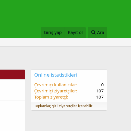
Giriş yap
Kayıt ol
Ara
Online istatistikleri
Çevrimiçi kullanıcılar
0
Çevrimiçi ziyaretçiler
107
Toplam ziyaretçi
107
Toplamlar, gizli ziyaretçiler içerebilir.