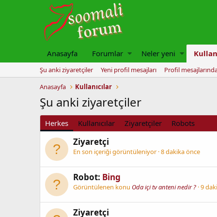
Anasayfa
Forumlar
Neler yeni
Kullan
Şu anki ziyaretçiler
Yeni profil mesajları
Profil mesajlarınd
Anasayfa
Kullanıcılar
Şu anki ziyaretçiler
Herkes
Kullanıcılar
Ziyaretçiler
Robots
Ziyaretçi
En son içeriği görüntüleniyor
8 dakika önce
Robot:
Bing
Görüntülenen konu
Oda içi tv anteni nedir ?
9 dak
Ziyaretçi