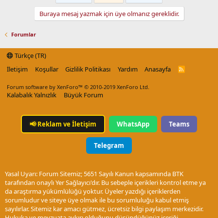
Buraya mesaj yazmak için üye olmanız gereklidir.
Forumlar
Türkçe (TR)
İletişim
Koşullar
Gizlilik Politikası
Yardım
Anasayfa
R
S
S
Forum software by XenForo™
© 2010-2019 XenForo Ltd.
Kalabalık Yalnızlık
Büyük Forum
📢
Reklam ve İletişim
WhatsApp
Teams
Telegram
Yasal Uyarı: Forum Sitemiz; 5651 Sayılı Kanun kapsamında BTK
tarafından onaylı Yer Sağlayıcı'dır. Bu sebeple içerikleri kontrol etme ya
da araştırma yükümlülüğü yoktur. Üyeler yazdığı içeriklerden
sorumludur ve siteye üye olmak ile bu sorumluluğu kabul etmiş
sayılırlar. Sitemiz kar amacı gütmez, ücretsiz bilgi paylaşım merkezidir.
Hukuka ve mevzuata aykırı olduğunu düşündüğünüz içeriği