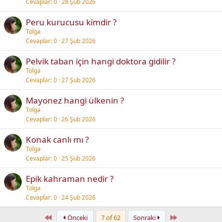
Cevaplar
0
28 Şub 2026
Peru kurucusu kimdir ?
Tolga
Cevaplar
0
27 Şub 2026
Pelvik taban için hangi doktora gidilir ?
Tolga
Cevaplar
0
27 Şub 2026
Mayonez hangi ülkenin ?
Tolga
Cevaplar
0
26 Şub 2026
Konak canlı mı ?
Tolga
Cevaplar
0
25 Şub 2026
Epik kahraman nedir ?
Tolga
Cevaplar
0
24 Şub 2026
First
Last
Önceki
7 of 62
Sonraki