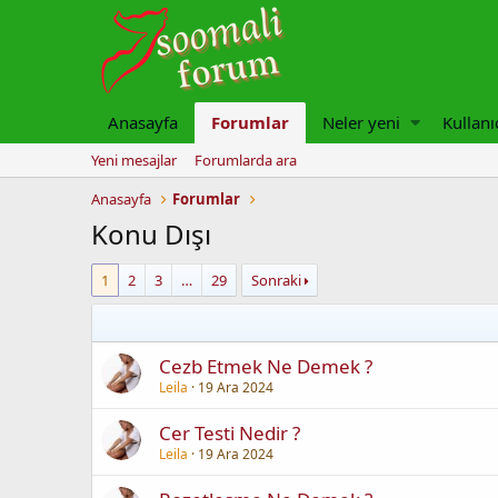
Anasayfa
Forumlar
Neler yeni
Kullanı
Yeni mesajlar
Forumlarda ara
Anasayfa
Forumlar
Konu Dışı
1
2
3
…
29
Sonraki
Cezb Etmek Ne Demek ?
Leila
19 Ara 2024
Cer Testi Nedir ?
Leila
19 Ara 2024