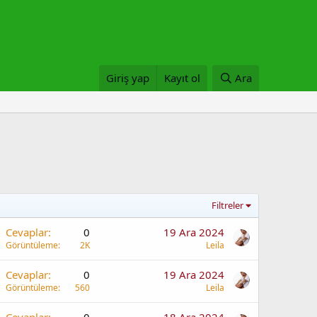
Giriş yap
Kayıt ol
Ara
Filtreler
Cevaplar
0
19 Ara 2024
Görüntüleme
2K
Leila
Cevaplar
0
19 Ara 2024
Görüntüleme
560
Leila