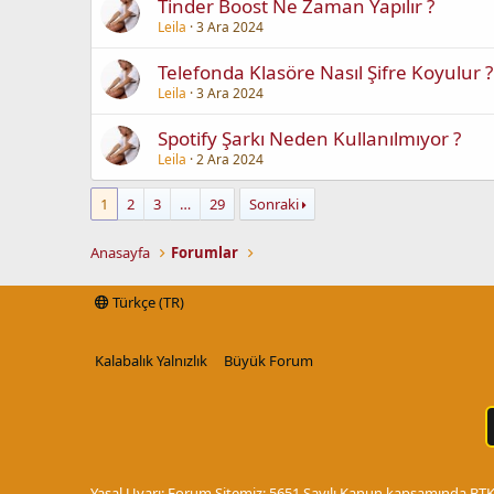
Tinder Boost Ne Zaman Yapılır ?
Leila
3 Ara 2024
Telefonda Klasöre Nasıl Şifre Koyulur ?
Leila
3 Ara 2024
Spotify Şarkı Neden Kullanılmıyor ?
Leila
2 Ara 2024
1
2
3
…
29
Sonraki
Anasayfa
Forumlar
Türkçe (TR)
Kalabalık Yalnızlık
Büyük Forum
Yasal Uyarı: Forum Sitemiz; 5651 Sayılı Kanun kapsamında BTK t