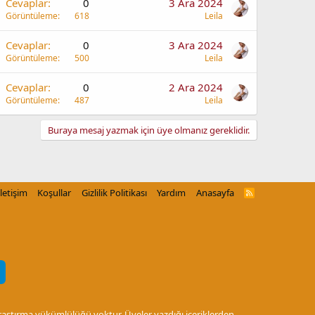
Cevaplar
0
3 Ara 2024
Görüntüleme
618
Leila
Cevaplar
0
3 Ara 2024
Görüntüleme
500
Leila
Cevaplar
0
2 Ara 2024
Görüntüleme
487
Leila
Buraya mesaj yazmak için üye olmanız gereklidir.
İletişim
Koşullar
Gizlilik Politikası
Yardım
Anasayfa
R
S
S
araştırma yükümlülüğü yoktur. Üyeler yazdığı içeriklerden