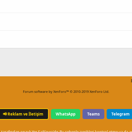
Forum software by XenForo™
© 2010-2019 XenForo Ltd.
📢
Reklam ve İletişim
WhatsApp
Teams
Telegram
arafından onaylı Yer Sağlayıcı'dır. Bu sebeple içerikleri kontrol etme ya da 