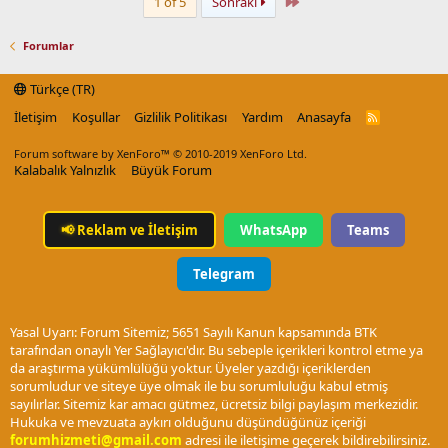
Last
1 of 5
Sonraki
Forumlar
Türkçe (TR)
İletişim
Koşullar
Gizlilik Politikası
Yardım
Anasayfa
R
S
S
Forum software by XenForo™
© 2010-2019 XenForo Ltd.
Kalabalık Yalnızlık
Büyük Forum
📢
Reklam ve İletişim
WhatsApp
Teams
Telegram
Yasal Uyarı: Forum Sitemiz; 5651 Sayılı Kanun kapsamında BTK
tarafından onaylı Yer Sağlayıcı'dır. Bu sebeple içerikleri kontrol etme ya
da araştırma yükümlülüğü yoktur. Üyeler yazdığı içeriklerden
sorumludur ve siteye üye olmak ile bu sorumluluğu kabul etmiş
sayılırlar. Sitemiz kar amacı gütmez, ücretsiz bilgi paylaşım merkezidir.
Hukuka ve mevzuata aykırı olduğunu düşündüğünüz içeriği
forumhizmeti@gmail.com
adresi ile iletişime geçerek bildirebilirsiniz.