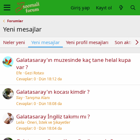
Giriş yap
Kayıt ol
Forumlar
Yeni mesajlar
Neler yeni
Yeni mesajlar
Yeni profil mesajları
Son aktivite
Galatasaray'ın muzesinde kaç tane helal kupa
var ?
Efe
Gezi Rotası
Cevaplar
0
Dün 18:12 da
Galatasaray'ın kocası kimdir ?
Ilay
Tanışma Alanı
Cevaplar
0
Dün 18:08 da
Galatasaray İngiliz takımı mı ?
Leila
Öneri, İstek ve Şikayetler
Cevaplar
0
Dün 18:04 da