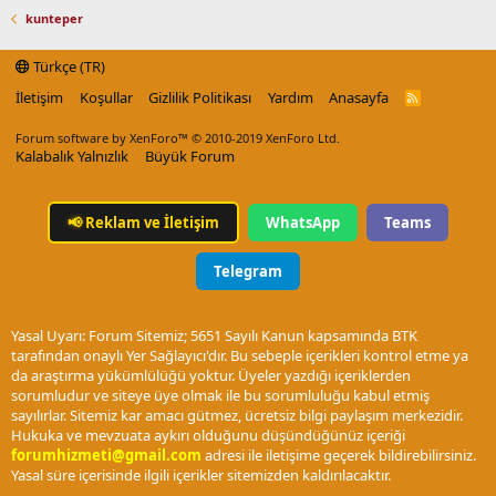
kunteper
Türkçe (TR)
İletişim
Koşullar
Gizlilik Politikası
Yardım
Anasayfa
R
S
S
Forum software by XenForo™
© 2010-2019 XenForo Ltd.
Kalabalık Yalnızlık
Büyük Forum
📢
Reklam ve İletişim
WhatsApp
Teams
Telegram
Yasal Uyarı: Forum Sitemiz; 5651 Sayılı Kanun kapsamında BTK
tarafından onaylı Yer Sağlayıcı'dır. Bu sebeple içerikleri kontrol etme ya
da araştırma yükümlülüğü yoktur. Üyeler yazdığı içeriklerden
sorumludur ve siteye üye olmak ile bu sorumluluğu kabul etmiş
sayılırlar. Sitemiz kar amacı gütmez, ücretsiz bilgi paylaşım merkezidir.
Hukuka ve mevzuata aykırı olduğunu düşündüğünüz içeriği
forumhizmeti@gmail.com
adresi ile iletişime geçerek bildirebilirsiniz.
Yasal süre içerisinde ilgili içerikler sitemizden kaldırılacaktır.