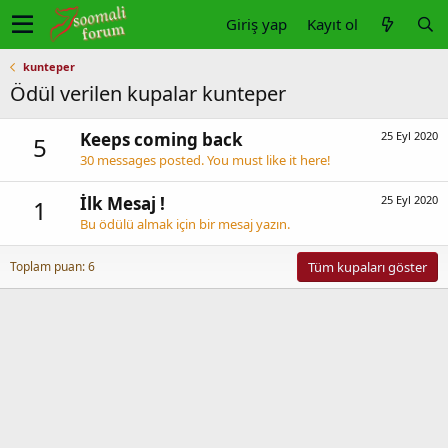
Giriş yap
Kayıt ol
kunteper
Ödül verilen kupalar kunteper
Keeps coming back
25 Eyl 2020
5
30 messages posted. You must like it here!
İlk Mesaj !
25 Eyl 2020
1
Bu ödülü almak için bir mesaj yazın.
Toplam puan: 6
Tüm kupaları göster