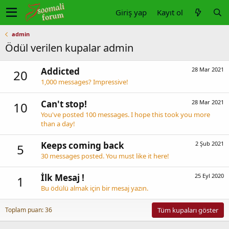
Giriş yap
Kayıt ol
admin
Ödül verilen kupalar admin
Addicted
28 Mar 2021
20
1,000 messages? Impressive!
Can't stop!
28 Mar 2021
10
You've posted 100 messages. I hope this took you more
than a day!
Keeps coming back
2 Şub 2021
5
30 messages posted. You must like it here!
İlk Mesaj !
25 Eyl 2020
1
Bu ödülü almak için bir mesaj yazın.
Toplam puan: 36
Tüm kupaları göster