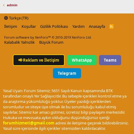
admin
Türkçe (TR)
İletişim
Koşullar
Gizlilik Politikası
Yardım
Anasayfa
R
S
S
Forum software by XenForo™
© 2010-2019 XenForo Ltd.
Kalabalık Yalnızlık
Büyük Forum
📢
Reklam ve İletişim
WhatsApp
Teams
Telegram
Yasal Uyarı: Forum Sitemiz; 5651 Sayılı Kanun kapsamında BTK
tarafından onaylı Yer Sağlayıcı'dır. Bu sebeple içerikleri kontrol etme ya
da araştırma yükümlülüğü yoktur. Üyeler yazdığı içeriklerden
sorumludur ve siteye üye olmak ile bu sorumluluğu kabul etmiş
sayılırlar. Sitemiz kar amacı gütmez, ücretsiz bilgi paylaşım merkezidir.
Hukuka ve mevzuata aykırı olduğunu düşündüğünüz içeriği
forumhizmeti@gmail.com
adresi ile iletişime geçerek bildirebilirsiniz.
Yasal süre içerisinde ilgili içerikler sitemizden kaldırılacaktır.