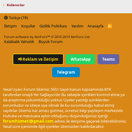
Kullanıcılar
Türkçe (TR)
İletişim
Koşullar
Gizlilik Politikası
Yardım
Anasayfa
R
S
S
Forum software by XenForo™
© 2010-2019 XenForo Ltd.
Kalabalık Yalnızlık
Büyük Forum
📢
Reklam ve İletişim
WhatsApp
Teams
Telegram
Yasal Uyarı: Forum Sitemiz; 5651 Sayılı Kanun kapsamında BTK
tarafından onaylı Yer Sağlayıcı'dır. Bu sebeple içerikleri kontrol etme ya
da araştırma yükümlülüğü yoktur. Üyeler yazdığı içeriklerden
sorumludur ve siteye üye olmak ile bu sorumluluğu kabul etmiş
sayılırlar. Sitemiz kar amacı gütmez, ücretsiz bilgi paylaşım merkezidir.
Hukuka ve mevzuata aykırı olduğunu düşündüğünüz içeriği
forumhizmeti@gmail.com
adresi ile iletişime geçerek bildirebilirsiniz.
Yasal süre içerisinde ilgili içerikler sitemizden kaldırılacaktır.