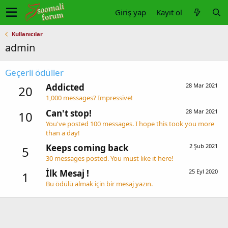
Giriş yap
Kayıt ol
Kullanıcılar
admin
Geçerli ödüller
Addicted
28 Mar 2021
20
1,000 messages? Impressive!
Can't stop!
28 Mar 2021
10
You've posted 100 messages. I hope this took you more
than a day!
Keeps coming back
2 Şub 2021
5
30 messages posted. You must like it here!
İlk Mesaj !
25 Eyl 2020
1
Bu ödülü almak için bir mesaj yazın.