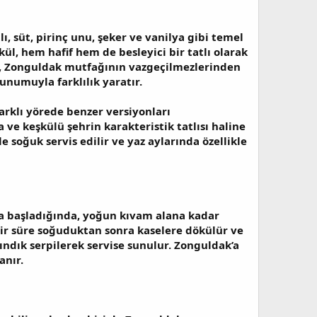
tlı, süt, pirinç unu, şeker ve vanilya gibi temel
kül, hem hafif hem de besleyici bir tatlı olarak
lı, Zonguldak mutfağının vazgeçilmezlerinden
sunumuyla farklılık yaratır.
arklı yörede benzer versiyonları
ve keşkülü şehrin karakteristik tatlısı haline
 soğuk servis edilir ve yaz aylarında özellikle
aya başladığında, yoğun kıvam alana kadar
ı bir süre soğuduktan sonra kaselere dökülür ve
ndık serpilerek servise sunulur. Zonguldak’a
anır.