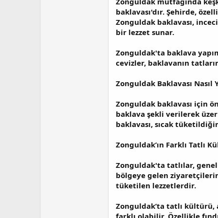
Zonguldak mutfağında keşkül
baklavası
'dır. Şehirde, öze
Zonguldak baklavası, incecik
bir lezzet sunar.
Zonguldak'ta baklava yapımı
cevizler, baklavanın tatların
Zonguldak Baklavası Nasıl Y
Zonguldak baklavası için önc
baklava şekli verilerek üze
baklavası, sıcak tüketildiği
Zonguldak’ın Farklı Tatlı Kü
Zonguldak'ta tatlılar, genel
bölgeye gelen ziyaretçileri
tüketilen lezzetlerdir.
Zonguldak’ta tatlı kültürü,
farklı olabilir. Özellikle fı