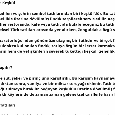
: Keşkül
edilen ve şehrin sembol tatlılarından biri
keşkül
'dür. Bu ta
llikle üzerine dövülmüş fındık serpilerek servis edilir. Keş
her restoranda, kafe veya tatlıcıda bulabileceğiniz bu tat
neksel Türk tatlıları arasında yer alırken, Zonguldak'a özgü 
aratorluğu’ndan günümüze ulaşmış bir tatlıdır ve birçok f
dak’ta kullanılan fındık, tatlıya özgün bir lezzet katmakta 
ın hem de yetişkinlerin severek tükettiği keşkül, genellikle
apılır?
e süt, şeker ve pirinç unu karıştırılır. Bu karışım kaynam
aldıktan sonra, vanilya ve bir miktar tereyağı eklenir. Tatl
oğutulmaya bırakılır. Soğuyan keşkülün üzerine dövülmüş fı
arklı köylerinde de zaman zaman geleneksel tariflerle hazırl
atlıları