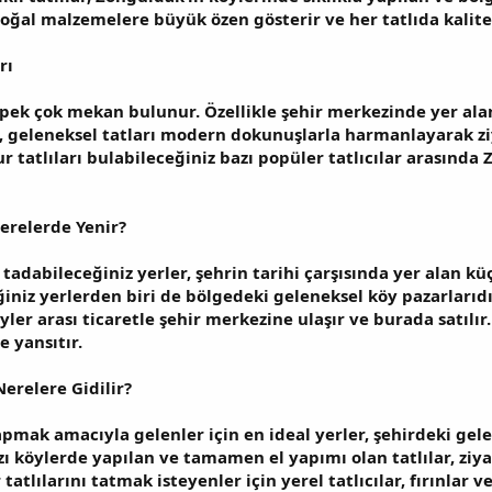
 doğal malzemelere büyük özen gösterir ve her tatlıda kalite
rı
pek çok mekan bulunur. Özellikle şehir merkezinde yer alan 
ar, geleneksel tatları modern dokunuşlarla harmanlayarak z
 tatlıları bulabileceğiniz bazı popüler tatlıcılar arasında
Z
erelerde Yenir?
i tadabileceğiniz yerler, şehrin tarihi çarşısında yer alan kü
iniz yerlerden biri de bölgedeki geleneksel köy pazarlarıdır
yler arası ticaretle şehir merkezine ulaşır ve burada satılır.
e yansıtır.
erelere Gidilir?
apmak amacıyla gelenler için en ideal yerler, şehirdeki gelen
zı köylerde yapılan ve tamamen el yapımı olan tatlılar, ziya
tlılarını tatmak isteyenler için yerel tatlıcılar, fırınlar ve