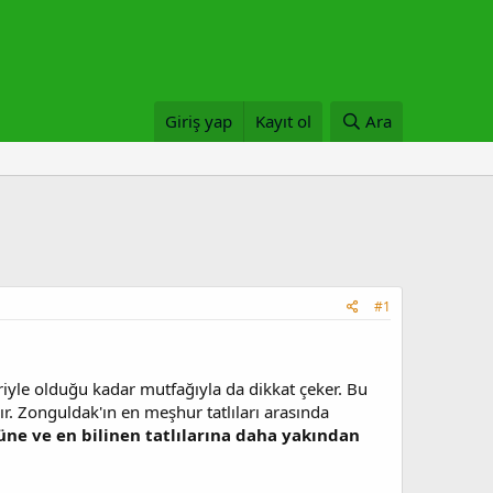
Giriş yap
Kayıt ol
Ara
#1
riyle olduğu kadar mutfağıyla da dikkat çeker. Bu
ır. Zonguldak'ın en meşhur tatlıları arasında
rüne ve en bilinen tatlılarına daha yakından