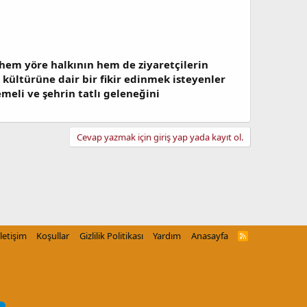
, hem yöre halkının hem de ziyaretçilerin
 kültürüne dair bir fikir edinmek isteyenler
meli ve şehrin tatlı geleneğini
Cevap yazmak için giriş yap yada kayıt ol.
İletişim
Koşullar
Gizlilik Politikası
Yardım
Anasayfa
R
S
S