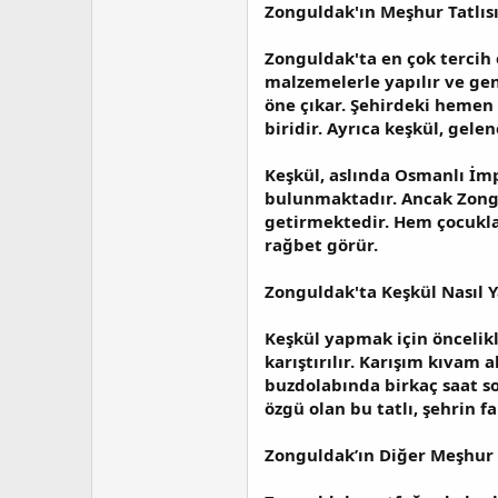
a
i
Zonguldak'ın Meşhur Tatlısı
n
h
i
Zonguldak'ta en çok tercih 
malzemelerle yapılır ve gene
öne çıkar. Şehirdeki hemen 
biridir. Ayrıca keşkül, gele
Keşkül, aslında Osmanlı İmp
bulunmaktadır. Ancak Zongul
getirmektedir. Hem çocuklar
rağbet görür.
Zonguldak'ta Keşkül Nasıl Y
Keşkül yapmak için öncelikl
karıştırılır. Karışım kıvam 
buzdolabında birkaç saat s
özgü olan bu tatlı, şehrin f
Zonguldak’ın Diğer Meşhur T