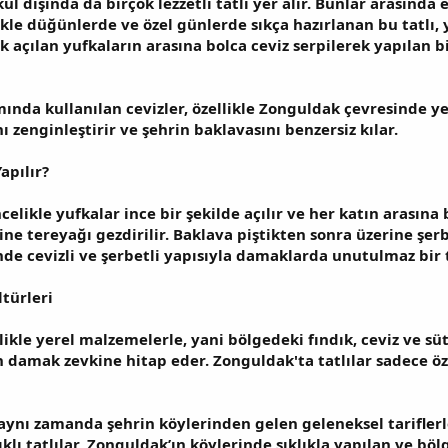
 dışında da birçok lezzetli tatlı yer alır. Bunlar arasında 
llikle düğünlerde ve özel günlerde sıkça hazırlanan bu tatlı,
 açılan yufkaların arasına bolca ceviz serpilerek yapılan bir
nda kullanılan cevizler, özellikle Zonguldak çevresinde ye
ı zenginleştirir ve şehrin baklavasını benzersiz kılar.
apılır?
elikle yufkalar ince bir şekilde açılır ve her katın arasına
rine tereyağı gezdirilir. Baklava piştikten sonra üzerine şe
nde cevizli ve şerbetli yapısıyla damaklarda unutulmaz bir t
ltürleri
likle yerel malzemelerle, yani bölgedeki fındık, ceviz ve sü
n damak zevkine hitap eder. Zonguldak'ta tatlılar sadece öz
 aynı zamanda şehrin köylerinden gelen geleneksel tariflerle
ndıklı tatlılar, Zonguldak’ın köylerinde sıklıkla yapılan ve b