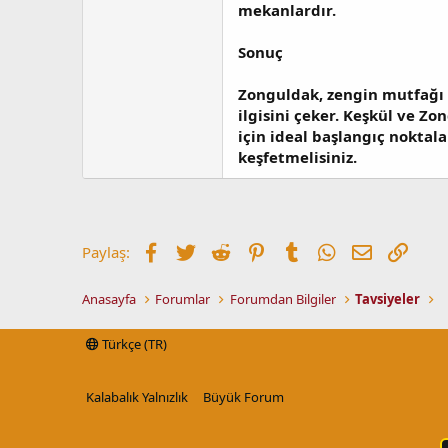
mekanlardır.
Sonuç
Zonguldak, zengin mutfağı v
ilgisini çeker. Keşkül ve Zo
için ideal başlangıç noktal
keşfetmelisiniz.
Facebook
Twitter
Reddit
Pinterest
Tumblr
WhatsApp
E-posta
Link
Paylaş:
Anasayfa
Forumlar
Forumdan Bilgiler
Tavsiyeler
Türkçe (TR)
Kalabalık Yalnızlık
Büyük Forum