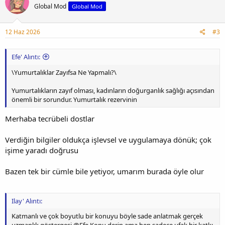
Global Mod
Global Mod
12 Haz 2026
#3
Efe' Alıntı:
\Yumurtalıklar Zayıfsa Ne Yapmalı?\
Yumurtalıkların zayıf olması, kadınların doğurganlık sağlığı açısından
önemli bir sorundur. Yumurtalık rezervinin
Merhaba tecrübeli dostlar
Verdiğin bilgiler oldukça işlevsel ve uygulamaya dönük; çok
işime yaradı doğrusu
Bazen tek bir cümle bile yetiyor, umarım burada öyle olur
Ilay' Alıntı:
Katmanlı ve çok boyutlu bir konuyu böyle sade anlatmak gerçek
uzmanlık göstergesi @Efe Konu derin ama ben sadece ufak bir katkı