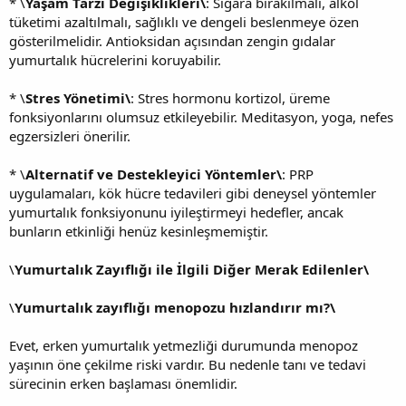
* \
Yaşam Tarzı Değişiklikleri\
: Sigara bırakılmalı, alkol
tüketimi azaltılmalı, sağlıklı ve dengeli beslenmeye özen
gösterilmelidir. Antioksidan açısından zengin gıdalar
yumurtalık hücrelerini koruyabilir.
* \
Stres Yönetimi\
: Stres hormonu kortizol, üreme
fonksiyonlarını olumsuz etkileyebilir. Meditasyon, yoga, nefes
egzersizleri önerilir.
* \
Alternatif ve Destekleyici Yöntemler\
: PRP
uygulamaları, kök hücre tedavileri gibi deneysel yöntemler
yumurtalık fonksiyonunu iyileştirmeyi hedefler, ancak
bunların etkinliği henüz kesinleşmemiştir.
\
Yumurtalık Zayıflığı ile İlgili Diğer Merak Edilenler\
\
Yumurtalık zayıflığı menopozu hızlandırır mı?\
Evet, erken yumurtalık yetmezliği durumunda menopoz
yaşının öne çekilme riski vardır. Bu nedenle tanı ve tedavi
sürecinin erken başlaması önemlidir.