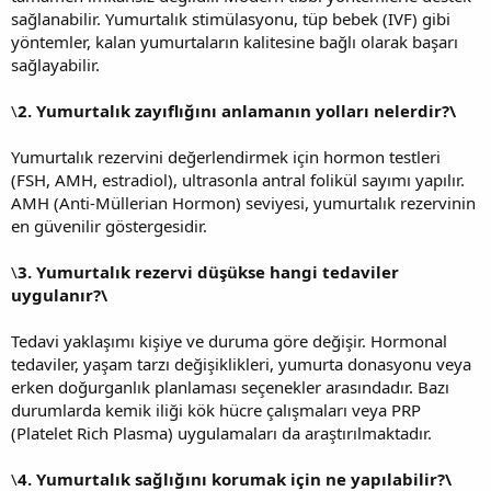
sağlanabilir. Yumurtalık stimülasyonu, tüp bebek (IVF) gibi
yöntemler, kalan yumurtaların kalitesine bağlı olarak başarı
sağlayabilir.
\
2. Yumurtalık zayıflığını anlamanın yolları nelerdir?\
Yumurtalık rezervini değerlendirmek için hormon testleri
(FSH, AMH, estradiol), ultrasonla antral folikül sayımı yapılır.
AMH (Anti-Müllerian Hormon) seviyesi, yumurtalık rezervinin
en güvenilir göstergesidir.
\
3. Yumurtalık rezervi düşükse hangi tedaviler
uygulanır?\
Tedavi yaklaşımı kişiye ve duruma göre değişir. Hormonal
tedaviler, yaşam tarzı değişiklikleri, yumurta donasyonu veya
erken doğurganlık planlaması seçenekler arasındadır. Bazı
durumlarda kemik iliği kök hücre çalışmaları veya PRP
(Platelet Rich Plasma) uygulamaları da araştırılmaktadır.
\
4. Yumurtalık sağlığını korumak için ne yapılabilir?\