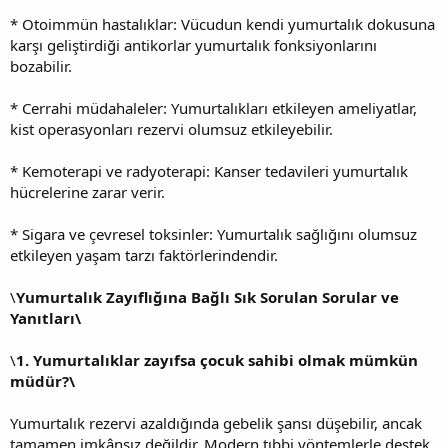
* Otoimmün hastalıklar: Vücudun kendi yumurtalık dokusuna
karşı geliştirdiği antikorlar yumurtalık fonksiyonlarını
bozabilir.
* Cerrahi müdahaleler: Yumurtalıkları etkileyen ameliyatlar,
kist operasyonları rezervi olumsuz etkileyebilir.
* Kemoterapi ve radyoterapi: Kanser tedavileri yumurtalık
hücrelerine zarar verir.
* Sigara ve çevresel toksinler: Yumurtalık sağlığını olumsuz
etkileyen yaşam tarzı faktörlerindendir.
\
Yumurtalık Zayıflığına Bağlı Sık Sorulan Sorular ve
Yanıtları\
\
1. Yumurtalıklar zayıfsa çocuk sahibi olmak mümkün
müdür?\
Yumurtalık rezervi azaldığında gebelik şansı düşebilir, ancak
tamamen imkânsız değildir. Modern tıbbi yöntemlerle destek