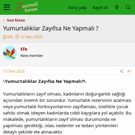
Giriş yap
Kayıt ol
Gezi Rotası
Yumurtalıklar Zayıfsa Ne Yapmalı ?
K
B
Efe
13 Tem 2025
o
a
n
ş
Efe
u
l
New member
y
a
u
n
b
g
13 Tem 2025
#1
a
ı
ş
ç
\
Yumurtalıklar Zayıfsa Ne Yapmalı?\
l
t
a
a
Yumurtalıkların zayıf olması, kadınların doğurganlık sağlığı
t
r
açısından önemli bir sorundur. Yumurtalık rezervinin azalması
a
i
veya yumurtalık fonksiyonlarının zayıflaması, özellikle çocuk
n
h
sahibi olmak isteyen kadınlarda ciddi kaygılara yol açabilir. Bu
i
makalede, yumurtalıkların zayıf olması durumunda ne
yapılması gerektiği, olası nedenler ve tedavi yöntemleri
detaylı şekilde ele alınacaktır.