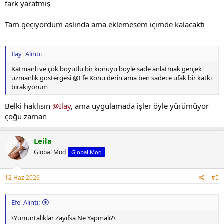
fark yaratmış
Tam geçiyordum aslında ama eklemesem içimde kalacaktı
Ilay' Alıntı:
Katmanlı ve çok boyutlu bir konuyu böyle sade anlatmak gerçek
uzmanlık göstergesi @Efe Konu derin ama ben sadece ufak bir katkı
bırakıyorum
Belki haklısın
@Ilay
, ama uygulamada işler öyle yürümüyor
çoğu zaman
Leila
Global Mod
Global Mod
12 Haz 2026
#5
Efe' Alıntı:
\Yumurtalıklar Zayıfsa Ne Yapmalı?\