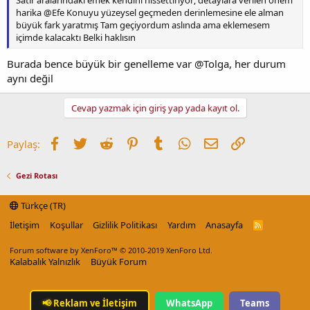
Satır aralarındaki emek kendini hissettiriyor; detaylara verilen önem
harika @Efe Konuyu yüzeysel geçmeden derinlemesine ele alman
büyük fark yaratmış Tam geçiyordum aslında ama eklemesem
içimde kalacaktı Belki haklısın
Burada bence büyük bir genelleme var @Tolga, her durum
aynı değil
Cevap yazmak için giriş yap yada kayıt ol.
Facebook
Twitter
Reddit
Pinterest
Tumblr
WhatsApp
E-posta
Link
Paylaş:
Gezi Rotası
Türkçe (TR)
İletişim
Koşullar
Gizlilik Politikası
Yardım
Anasayfa
R
S
S
Forum software by XenForo™
© 2010-2019 XenForo Ltd.
Kalabalık Yalnızlık
Büyük Forum
📢
Reklam ve İletişim
WhatsApp
Teams