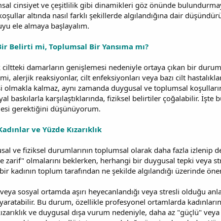
al cinsiyet ve çeşitlilik gibi dinamikleri göz önünde bulundurma
 koşullar altında nasıl farklı şekillerde algılandığına dair düşünd
nuyu ele almaya başlayalım.
 Bir Belirti mi, Toplumsal Bir Yansıma mı?
ak ciltteki damarların genişlemesi nedeniyle ortaya çıkan bir duru
timi, alerjik reaksiyonlar, cilt enfeksiyonları veya bazı cilt hastalık
i olmakla kalmaz, aynı zamanda duygusal ve toplumsal koşulların 
yal baskılarla karşılaştıklarında, fiziksel belirtiler çoğalabilir. İşt
mesi gerektiğini düşünüyorum.
Kadınlar ve Yüzde Kızarıklık
usal ve fiziksel durumlarının toplumsal olarak daha fazla izlenip d
ve zarif" olmalarını beklerken, herhangi bir duygusal tepki veya s
 bir kadının toplum tarafından ne şekilde algılandığı üzerinde öneml
 veya sosyal ortamda aşırı heyecanlandığı veya stresli olduğu anl
aratabilir. Bu durum, özellikle profesyonel ortamlarda kadınların 
ir kızarıklık ve duygusal dışa vurum nedeniyle, daha az "güçlü" veya 