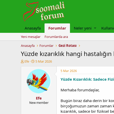
Anasayfa
Forumlar
Neler yeni
Kullanı
Yeni mesajlar
Forumlarda ara
Anasayfa
Forumlar
Gezi Rotası
Yüzde kızarıklık hangi hastalığın b
K
B
Efe
5 Mar 2026
o
a
n
ş
5 Mar 2026
u
l
Yüzde Kızarıklık: Sadece Fi
y
a
u
n
b
g
Merhaba forumdaşlar,
a
ı
Efe
ş
ç
Bugün biraz daha derin bir kon
l
t
New member
birçoğumuzun zaman zaman kar
a
a
kızarıklık, sadece bir fiziksel
t
r