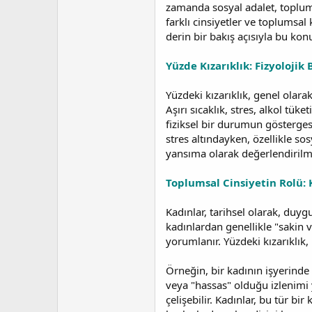
a
i
zamanda sosyal adalet, toplums
n
h
farklı cinsiyetler ve toplumsal
i
derin bir bakış açısıyla bu ko
Yüzde Kızarıklık: Fizyolojik
Yüzdeki kızarıklık, genel olar
Aşırı sıcaklık, stres, alkol tüke
fiziksel bir durumun gösterges
stres altındayken, özellikle sos
yansıma olarak değerlendiril
Toplumsal Cinsiyetin Rolü: 
Kadınlar, tarihsel olarak, duyg
kadınlardan genellikle "sakin 
yorumlanır. Yüzdeki kızarıklık,
Örneğin, bir kadının işyerinde
veya "hassas" olduğu izlenimi y
çelişebilir. Kadınlar, bu tür b