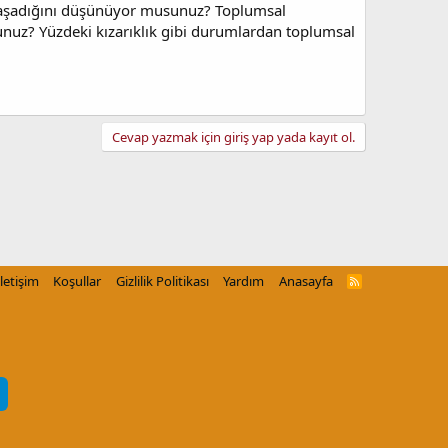
 yaşadığını düşünüyor musunuz? Toplumsal
rsunuz? Yüzdeki kızarıklık gibi durumlardan toplumsal
Cevap yazmak için giriş yap yada kayıt ol.
İletişim
Koşullar
Gizlilik Politikası
Yardım
Anasayfa
R
S
S