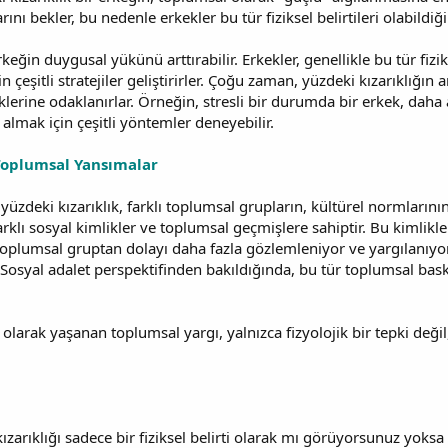
nı bekler, bu nedenle erkekler bu tür fiziksel belirtileri olabildiği
eğin duygusal yükünü arttırabilir. Erkekler, genellikle bu tür fiziks
 çeşitli stratejiler geliştirirler. Çoğu zaman, yüzdeki kızarıklığ
erine odaklanırlar. Örneğin, stresli bir durumda bir erkek, daha a
 almak için çeşitli yöntemler deneyebilir.
: Toplumsal Yansımalar
yüzdeki kızarıklık, farklı toplumsal grupların, kültürel normlarının
farklı sosyal kimlikler ve toplumsal geçmişlere sahiptir. Bu kimlikler,
 toplumsal gruptan dolayı daha fazla gözlemleniyor ve yargılanıyor
 Sosyal adalet perspektifinden bakıldığında, bu tür toplumsal baskıl
 olarak yaşanan toplumsal yargı, yalnızca fizyolojik bir tepki değil
zarıklığı sadece bir fiziksel belirti olarak mı görüyorsunuz yoksa 