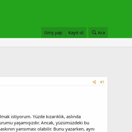
Giriş yap
Kayıt ol
Ara
#1
lmak istiyorum. Yüzde kızarıklık, aslında
urumu yaşamışızdır. Ancak, yüzümüzdeki bu
baskının yansıması olabilir. Bunu yazarken, aynı