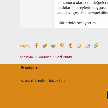
bir sonucu olarak mı değerlen
baskıların, bireylerin duygusal
adalet ve çeşitlilik perspektifi
Fikirlerinizi bekliyorum!
Facebook
Twitter
Reddit
Pinterest
Tumblr
WhatsApp
E-posta
Link
Paylaş:
Anasayfa
Forumlar
Gezi Rotası
Türkçe (TR)
Kalabalık Yalnızlık
Büyük Forum