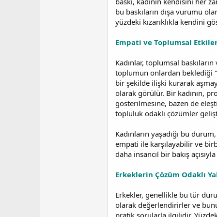
baskı, kadının kendisini her za
bu baskıların dışa vurumu olara
yüzdeki kızarıklıkla kendini gös
Empati ve Toplumsal Etkiler
Kadınlar, toplumsal baskıların
toplumun onlardan beklediği "z
bir şekilde ilişki kurarak aşma
olarak görülür. Bir kadının, p
gösterilmesine, bazen de eleşt
topluluk odaklı çözümler gelişt
Kadınların yaşadığı bu durum, 
empati ile karşılayabilir ve bi
daha insancıl bir bakış açısıyla
Erkeklerin Çözüm Odaklı Yak
Erkekler, genellikle bu tür dur
olarak değerlendirirler ve bunu
pratik sorularla ilgilidir. Yüzd