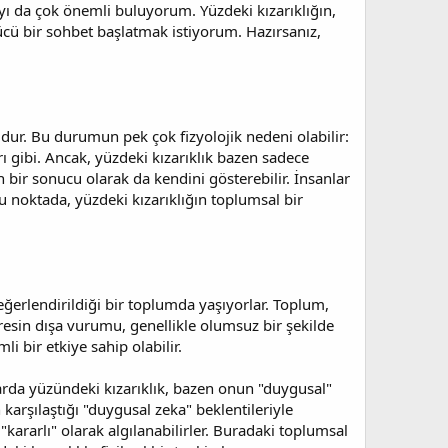
yı da çok önemli buluyorum. Yüzdeki kızarıklığın,
ürücü bir sohbet başlatmak istiyorum. Hazırsanız,
mdur. Bu durumun pek çok fizyolojik nedeni olabilir:
ları gibi. Ancak, yüzdeki kızarıklık bazen sadece
bir sonucu olarak da kendini gösterebilir. İnsanlar
e bu noktada, yüzdeki kızarıklığın toplumsal bir
eğerlendirildiği bir toplumda yaşıyorlar. Toplum,
tresin dışa vurumu, genellikle olumsuz bir şekilde
i bir etkiye sahip olabilir.
arda yüzündeki kızarıklık, bazen onun "duygusal"
karşılaştığı "duygusal zeka" beklentileriyle
"kararlı" olarak algılanabilirler. Buradaki toplumsal