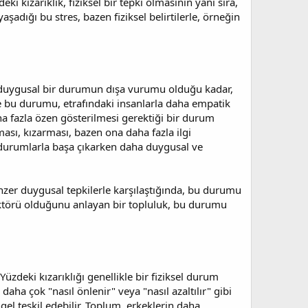
 kızarıklık, fiziksel bir tepki olmasının yanı sıra,
adığı bu stres, bazen fiziksel belirtilerle, örneğin
ık, duygusal bir durumun dışa vurumu olduğu kadar,
le bu durumu, etrafındaki insanlarla daha empatik
daha fazla özen gösterilmesi gerektiği bir durum
ası, kızarması, bazen ona daha fazla ilgi
r durumlarla başa çıkarken daha duygusal ve
enzer duygusal tepkilerle karşılaştığında, bu durumu
s faktörü olduğunu anlayan bir topluluk, bu durumu
üzdeki kızarıklığı genellikle bir fiziksel durum
aha çok "nasıl önlenir" veya "nasıl azaltılır" gibi
ngel teşkil edebilir. Toplum, erkeklerin daha