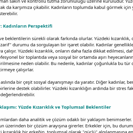
man sakin ve kontrollü tutma zorunluluğu üzerine kuruludur. Yüzdeki
k da karşımıza çıkabilir. Kadınların toplumda kabul görmek için yaş
terebilir.
: Kadınların Perspektifi
 ve beklentilerin sürekli olarak farkında olurlar. Yüzdeki kızarıkl
arif" durumu da sorgulayan bir işaret olabilir. Kadınlar genellik
ya çalışır. Yüzdeki kızarıklık, onların daha fazla dikkat edilmesi, 
rofesyonel bir toplantıda veya sosyal bir ortamda aşırı heyecanlanm
irilmesine neden olabilir. Bu nedenle, kadınlar çoğunlukla bu tü
irmeye çalışırlar.
aslında bir çeşit sosyal dayanışmayı da yaratır. Diğer kadınlar, b
rbirlerine destek olabilirler. Yüzdeki kızarıklığın ardında bir stre
 değerlendirebilir.
laşımı: Yüzde Kızarıklık ve Toplumsal Beklentiler
umlardan daha analitik ve çözüm odaklı bir yaklaşım benimserler. Y
n üzerinden bir çözüm arayışına girerler. Erkekler için, bu durum d
eki kızarıklık bir erkeğin, toplumsal olarak "güçlü" algılanmasına e