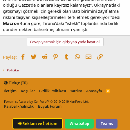
olduğu Gazze'de olanlara kayıtsız kalamayız”. Ukrayna'daki
çatışmayı çözmek için gerekli olan Batı birimini zayıflatma
riskini taşıyan kişiselleştirmeleri terk etmek gerekiyor “dedi.
Macron
Buna göre, Tirana'daki “istekli” toplantısında birlik
göndermekten bahsetmiş olmanın yanlıştı.
Cevap yazmak için giriş yap yada kayıt ol.
Facebook
Twitter
Reddit
Pinterest
Tumblr
WhatsApp
E-posta
Link
Paylaş:
Politika
Türkçe (TR)
İletişim
Koşullar
Gizlilik Politikası
Yardım
Anasayfa
R
S
S
Forum software by XenForo™
© 2010-2019 XenForo Ltd.
Kalabalık Yalnızlık
Büyük Forum
📢
Reklam ve İletişim
WhatsApp
Teams