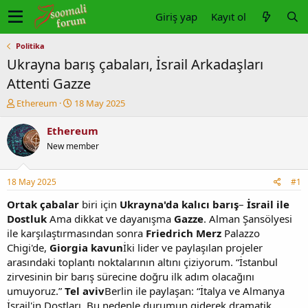
Giriş yap
Kayıt ol
Politika
Ukrayna barış çabaları, İsrail Arkadaşları
Attenti Gazze
K
B
Ethereum
18 May 2025
o
a
n
ş
Ethereum
u
l
New member
y
a
u
n
b
g
18 May 2025
#1
a
ı
ş
ç
Ortak çabalar
biri için
Ukrayna'da kalıcı barış
–
İsrail ile
l
t
Dostluk
Ama dikkat ve dayanışma
Gazze
. Alman Şansölyesi
a
a
ile karşılaştırmasından sonra
Friedrich Merz
Palazzo
t
r
Chigi'de,
Giorgia kavun
İki lider ve paylaşılan projeler
a
i
arasındaki toplantı noktalarının altını çiziyorum. “İstanbul
n
h
zirvesinin bir barış sürecine doğru ilk adım olacağını
i
umuyoruz.”
Tel aviv
Berlin ile paylaşan: “İtalya ve Almanya
İsrail'in Dostları. Bu nedenle durumun giderek dramatik