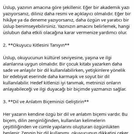
Üslup, yazının amacına göre şekillenir. Eğer bir akademik yazı
yazıyorsanız, diliniz daha resmi ve açıklayıcı olmalıdır. Eğer bir
hikâye ya da deneme yazıyorsanız, daha özgün ve yaratıcı bir
üslup benimseyebilirsiniz. Yazınızın amacını belirlemek, hangi
üslubun daha etkili olacağına karar vermenize yardımcı olur.
2. **Okuyucu Kitlesini Tanıyın**
Üslup, okuyucunun kültürel seviyesine, yaşına ve ilgi
alanlarına uygun olmalıdır. Bir çocuk kitabı yazarken daha
sade ve anlaşılır bir dil kullanılabilirken, yetişkinlere yönelik
bir edebiyat eserinde daha karmaşık ve soyut bir dil
kullanılabilir. Hedef kitlenizi iyi tanımak, metninizi onların
anlayabileceği ve ilgi duyacağı bir biçimde yazmanızı sağlar.
3. **Dil ve Anlatım Biçeminizi Geliştirin**
Her yazarın kendine özgü bir dil ve anlatım biçemi vardır. Bu
biçem, dilin zenginliğinden, kullanılan kelimelerin
çeşitliliğinden ve cümle yapılarını oluşturan özgünlükten
beslenir. Zengin bir dil kullanımı, okuyucunun dikkatini çeker