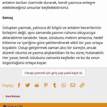
anlatım tarzları üzerinde durarak, kendi yazınıza entegre
edebileceğiniz unsurlar keşfedebilirsiniz.
Sonuç
Üsluptan yazmak, yalnızca dil bilgisi ve anlatım becerilerinin
birleşimi değil, aynı zamanda yazının ruhunu okuyucuya
aktarabilme sanatıdır. Yazar, üslubunu metnin amacına, hedef
kitlesine ve içeriğine göre şekillendirerek etkili bir yazı ortaya
koyabilir. Üslup geliştirmek zaman alıcı bir süreçtir, ancak
düzenli okuma ve yazma alışkanlıkları ile bu süreç hızlanabilir.
Her yazar, kendi üslubunu zamanla keşfeder ve bu da onun
özgünlüğünü ortaya koyar.
Cevap yazmak için giriş yap yada kayıt ol.
Facebook
Twitter
Reddit
Pinterest
Tumblr
WhatsApp
E-posta
Link
Paylaş:
Gezi Rotası
Türkçe (TR)