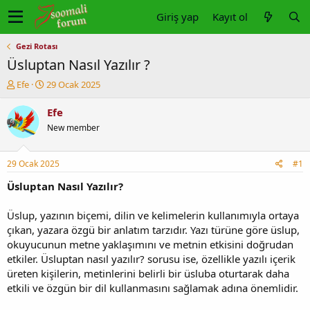
Giriş yap
Kayıt ol
Gezi Rotası
Üsluptan Nasıl Yazılır ?
K
B
Efe
29 Ocak 2025
o
a
n
ş
Efe
u
l
New member
y
a
u
n
b
g
29 Ocak 2025
#1
a
ı
ş
ç
Üsluptan Nasıl Yazılır?
l
t
a
a
Üslup, yazının biçemi, dilin ve kelimelerin kullanımıyla ortaya
t
r
çıkan, yazara özgü bir anlatım tarzıdır. Yazı türüne göre üslup,
a
i
okuyucunun metne yaklaşımını ve metnin etkisini doğrudan
n
h
etkiler. Üsluptan nasıl yazılır? sorusu ise, özellikle yazılı içerik
i
üreten kişilerin, metinlerini belirli bir üsluba oturtarak daha
etkili ve özgün bir dil kullanmasını sağlamak adına önemlidir.