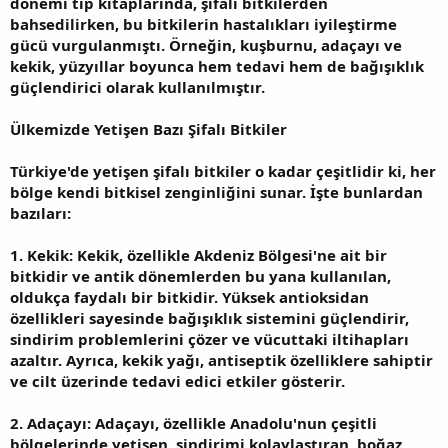
dönemi tıp kitaplarında, şifalı bitkilerden
bahsedilirken, bu bitkilerin hastalıkları iyileştirme
gücü vurgulanmıştı. Örneğin, kuşburnu, adaçayı ve
kekik, yüzyıllar boyunca hem tedavi hem de bağışıklık
güçlendirici olarak kullanılmıştır.
Ülkemizde Yetişen Bazı Şifalı Bitkiler
Türkiye'de yetişen şifalı bitkiler o kadar çeşitlidir ki, her
bölge kendi bitkisel zenginliğini sunar. İşte bunlardan
bazıları:
1. Kekik: Kekik, özellikle Akdeniz Bölgesi'ne ait bir
bitkidir ve antik dönemlerden bu yana kullanılan,
oldukça faydalı bir bitkidir. Yüksek antioksidan
özellikleri sayesinde bağışıklık sistemini güçlendirir,
sindirim problemlerini çözer ve vücuttaki iltihapları
azaltır. Ayrıca, kekik yağı, antiseptik özelliklere sahiptir
ve cilt üzerinde tedavi edici etkiler gösterir.
2. Adaçayı: Adaçayı, özellikle Anadolu'nun çeşitli
bölgelerinde yetişen, sindirimi kolaylaştıran, boğaz