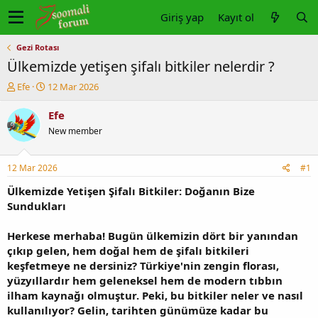
Giriş yap
Kayıt ol
Gezi Rotası
Ülkemizde yetişen şifalı bitkiler nelerdir ?
K
B
Efe
12 Mar 2026
o
a
n
ş
Efe
u
l
New member
y
a
u
n
b
g
12 Mar 2026
#1
a
ı
ş
ç
Ülkemizde Yetişen Şifalı Bitkiler: Doğanın Bize
l
t
Sundukları
a
a
t
r
Herkese merhaba! Bugün ülkemizin dört bir yanından
a
i
çıkıp gelen, hem doğal hem de şifalı bitkileri
n
h
keşfetmeye ne dersiniz? Türkiye'nin zengin florası,
i
yüzyıllardır hem geleneksel hem de modern tıbbın
ilham kaynağı olmuştur. Peki, bu bitkiler neler ve nasıl
kullanılıyor? Gelin, tarihten günümüze kadar bu