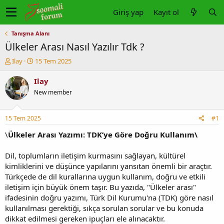
Giriş yap
Kayıt ol
Tanışma Alanı
Ülkeler Arası Nasıl Yazılır Tdk ?
K
B
Ilay
15 Tem 2025
o
a
n
ş
Ilay
u
l
New member
y
a
u
n
b
g
15 Tem 2025
#1
a
ı
ş
ç
\
Ülkeler Arası Yazımı: TDK’ye Göre Doğru Kullanım\
l
t
a
a
Dil, toplumların iletişim kurmasını sağlayan, kültürel
t
r
kimliklerini ve düşünce yapılarını yansıtan önemli bir araçtır.
a
i
Türkçede de dil kurallarına uygun kullanım, doğru ve etkili
n
h
iletişim için büyük önem taşır. Bu yazıda, "Ülkeler arası"
i
ifadesinin doğru yazımı, Türk Dil Kurumu'na (TDK) göre nasıl
kullanılması gerektiği, sıkça sorulan sorular ve bu konuda
dikkat edilmesi gereken ipuçları ele alınacaktır.