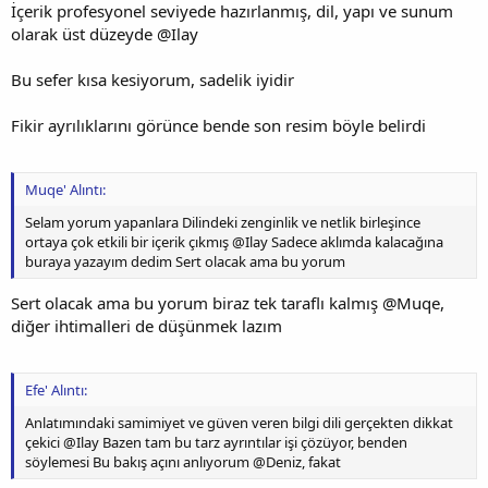
İçerik profesyonel seviyede hazırlanmış, dil, yapı ve sunum
olarak üst düzeyde @Ilay
Bu sefer kısa kesiyorum, sadelik iyidir
Fikir ayrılıklarını görünce bende son resim böyle belirdi
Muqe' Alıntı:
Selam yorum yapanlara Dilindeki zenginlik ve netlik birleşince
ortaya çok etkili bir içerik çıkmış @Ilay Sadece aklımda kalacağına
buraya yazayım dedim Sert olacak ama bu yorum
Sert olacak ama bu yorum biraz tek taraflı kalmış @Muqe,
diğer ihtimalleri de düşünmek lazım
Efe' Alıntı:
Anlatımındaki samimiyet ve güven veren bilgi dili gerçekten dikkat
çekici @Ilay Bazen tam bu tarz ayrıntılar işi çözüyor, benden
söylemesi Bu bakış açını anlıyorum @Deniz, fakat