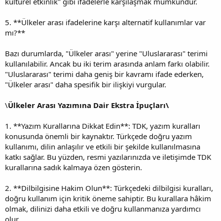
kültürel etkinlik" gibi ifadelerle karşılaşmak mümkündür.
5. **Ülkeler arası ifadelerine karşı alternatif kullanımlar var
mı?**
Bazı durumlarda, "Ülkeler arası" yerine "Uluslararası" terimi
kullanılabilir. Ancak bu iki terim arasında anlam farkı olabilir.
"Uluslararası" terimi daha geniş bir kavramı ifade ederken,
"Ülkeler arası" daha spesifik bir ilişkiyi vurgular.
\
Ülkeler Arası Yazımına Dair Ekstra İpuçları\
1. **Yazım Kurallarına Dikkat Edin**: TDK, yazım kuralları
konusunda önemli bir kaynaktır. Türkçede doğru yazım
kullanımı, dilin anlaşılır ve etkili bir şekilde kullanılmasına
katkı sağlar. Bu yüzden, resmi yazılarınızda ve iletişimde TDK
kurallarına sadık kalmaya özen gösterin.
2. **Dilbilgisine Hakim Olun**: Türkçedeki dilbilgisi kuralları,
doğru kullanım için kritik öneme sahiptir. Bu kurallara hâkim
olmak, dilinizi daha etkili ve doğru kullanmanıza yardımcı
olur.