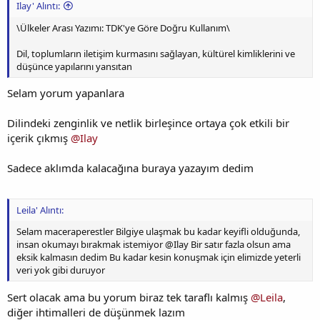
Ilay' Alıntı:
\Ülkeler Arası Yazımı: TDK'ye Göre Doğru Kullanım\
Dil, toplumların iletişim kurmasını sağlayan, kültürel kimliklerini ve
düşünce yapılarını yansıtan
Selam yorum yapanlara
Dilindeki zenginlik ve netlik birleşince ortaya çok etkili bir
içerik çıkmış
@Ilay
Sadece aklımda kalacağına buraya yazayım dedim
Leila' Alıntı:
Selam maceraperestler Bilgiye ulaşmak bu kadar keyifli olduğunda,
insan okumayı bırakmak istemiyor @Ilay Bir satır fazla olsun ama
eksik kalmasın dedim Bu kadar kesin konuşmak için elimizde yeterli
veri yok gibi duruyor
Sert olacak ama bu yorum biraz tek taraflı kalmış
@Leila
,
diğer ihtimalleri de düşünmek lazım