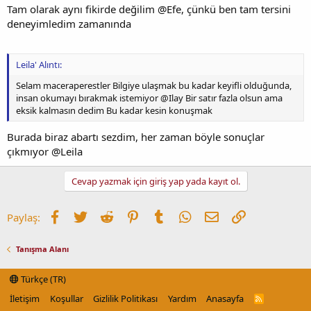
Tam olarak aynı fikirde değilim @Efe, çünkü ben tam tersini
deneyimledim zamanında
Leila' Alıntı:
Selam maceraperestler Bilgiye ulaşmak bu kadar keyifli olduğunda,
insan okumayı bırakmak istemiyor @Ilay Bir satır fazla olsun ama
eksik kalmasın dedim Bu kadar kesin konuşmak
Burada biraz abartı sezdim, her zaman böyle sonuçlar
çıkmıyor @Leila
Cevap yazmak için giriş yap yada kayıt ol.
Facebook
Twitter
Reddit
Pinterest
Tumblr
WhatsApp
E-posta
Link
Paylaş:
Tanışma Alanı
Türkçe (TR)
İletişim
Koşullar
Gizlilik Politikası
Yardım
Anasayfa
R
S