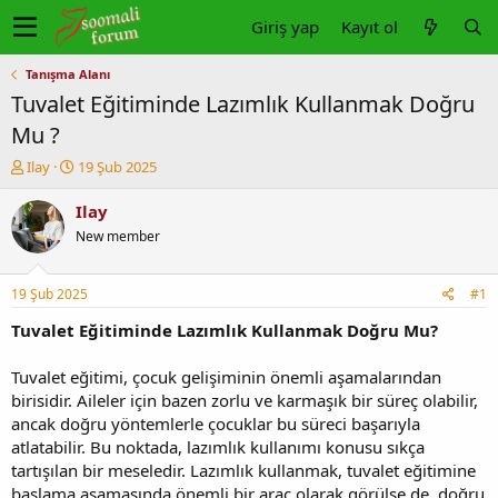
Giriş yap
Kayıt ol
Tanışma Alanı
Tuvalet Eğitiminde Lazımlık Kullanmak Doğru
Mu ?
K
B
Ilay
19 Şub 2025
o
a
n
ş
Ilay
u
l
New member
y
a
u
n
b
g
19 Şub 2025
#1
a
ı
ş
ç
Tuvalet Eğitiminde Lazımlık Kullanmak Doğru Mu?
l
t
a
a
Tuvalet eğitimi, çocuk gelişiminin önemli aşamalarından
t
r
birisidir. Aileler için bazen zorlu ve karmaşık bir süreç olabilir,
a
i
ancak doğru yöntemlerle çocuklar bu süreci başarıyla
n
h
atlatabilir. Bu noktada, lazımlık kullanımı konusu sıkça
i
tartışılan bir meseledir. Lazımlık kullanmak, tuvalet eğitimine
başlama aşamasında önemli bir araç olarak görülse de, doğru