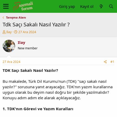
Giriş yap
Kayıt ol
Tanışma Alanı
Tdk Saçı Sakalı Nasıl Yazılır ?
K
B
Ilay
27 Ara 2024
o
a
n
ş
Ilay
u
l
New member
y
a
u
n
b
g
27 Ara 2024
#1
a
ı
ş
ç
TDK Saçı Sakalı Nasıl Yazılır?
l
t
a
a
Bu makalede, Türk Dil Kurumu'nun (TDK) "saçı sakalı nasıl
t
r
yazılır?" sorusuna yanıt arayacağız. TDK'nın yazım kurallarına
a
i
uygun olarak bu deyim nasıl doğru bir şekilde yazılmalıdır?
n
h
Konuyu adım adım ele alarak açıklayacağız.
i
1. TDK'nın Görevi ve Yazım Kuralları