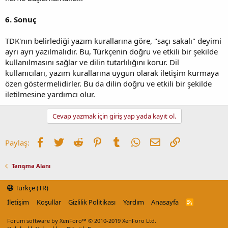
6. Sonuç
TDK'nın belirlediği yazım kurallarına göre, "saçı sakalı" deyimi
ayrı ayrı yazılmalıdır. Bu, Türkçenin doğru ve etkili bir şekilde
kullanılmasını sağlar ve dilin tutarlılığını korur. Dil
kullanıcıları, yazım kurallarına uygun olarak iletişim kurmaya
özen göstermelidirler. Bu da dilin doğru ve etkili bir şekilde
iletilmesine yardımcı olur.
Cevap yazmak için giriş yap yada kayıt ol.
Facebook
Twitter
Reddit
Pinterest
Tumblr
WhatsApp
E-posta
Link
Paylaş:
Tanışma Alanı
Türkçe (TR)
İletişim
Koşullar
Gizlilik Politikası
Yardım
Anasayfa
R
S
S
Forum software by XenForo™
© 2010-2019 XenForo Ltd.