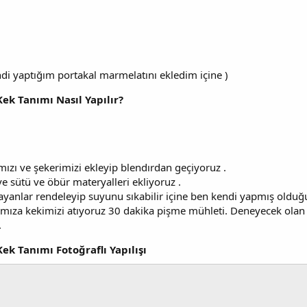
ndi yaptığım portakal marmelatını ekledim içine )
Kek Tanımı Nasıl Yapılır?
zı ve şekerimizi ekleyip blendırdan geçiyoruz .
 sütü ve öbür materyalleri ekliyoruz .
ayanlar rendeleyip suyunu sıkabilir içine ben kendi yapmış oldu
ınımıza kekimizi atıyoruz 30 dakika pişme mühleti. Deneyecek olan
.
Kek Tanımı Fotoğraflı Yapılışı