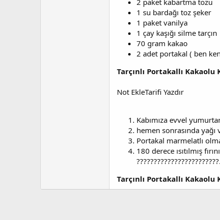
2 paket kabartma tozu
a
i
1 su bardağı toz şeker
n
h
i
1 paket vanilya
1 çay kaşığı silme tarçın
70 gram kakao
2 adet portakal ( ben ke
Tarçınlı Portakallı Kakaolu 
Not EkleTarifi Yazdır
Kabımıza evvel yumurtamı
hemen sonrasında yağı ve
Portakal marmelatlı olm
180 derece ısıtılmış fır
????????????????????????
Tarçınlı Portakallı Kakaolu 