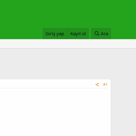
Giriş yap
Kayıt ol
Ara
#1