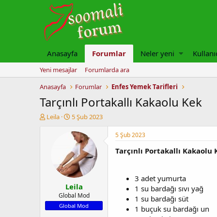
Anasayfa
Forumlar
Neler yeni
Kullanı
Yeni mesajlar
Forumlarda ara
Anasayfa
Forumlar
Enfes Yemek Tarifleri
Tarçınlı Portakallı Kakaolu Kek
K
B
Leila
5 Şub 2023
o
a
n
ş
5 Şub 2023
u
l
Tarçınlı Portakallı Kakaolu
y
a
u
n
b
g
a
ı
3 adet yumurta
Leila
ş
ç
1 su bardağı sıvı yağ
l
t
Global Mod
1 su bardağı süt
a
a
Global Mod
1 buçuk su bardağı un
t
r