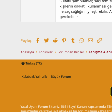
Sülfatlı şampuanlar, saçı temiz
kişilerin dikkatli kullanması g
ile saç sağlığını iyileştirebi
gerekebilir.
Facebook
Twitter
Reddit
Pinterest
Tumblr
WhatsApp
E-posta
Link
Paylaş:
Anasayfa
Forumlar
Forumdan Bilgiler
Tanışma Alanı
Türkçe (TR)
Kalabalık Yalnızlık
Büyük Forum
Yasal Uyarı: Forum Sitemiz; 5651 Sayılı Kanun kapsamında BTK t
sorumludur ve siteye üye olmak ile bu sorumluluğu kabul etmi