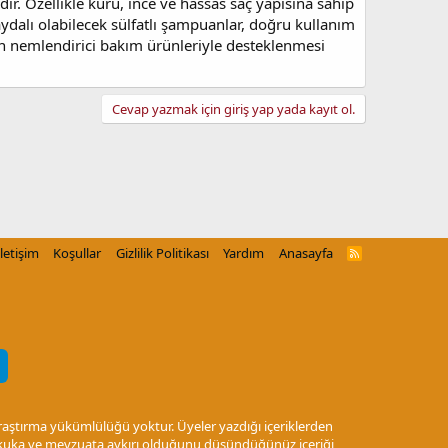
dir. Özellikle kuru, ince ve hassas saç yapısına sahip
faydalı olabilecek sülfatlı şampuanlar, doğru kullanım
çin nemlendirici bakım ürünleriyle desteklenmesi
Cevap yazmak için giriş yap yada kayıt ol.
İletişim
Koşullar
Gizlilik Politikası
Yardım
Anasayfa
R
S
S
araştırma yükümlülüğü yoktur. Üyeler yazdığı içeriklerden
 Hukuka ve mevzuata aykırı olduğunu düşündüğünüz içeriği