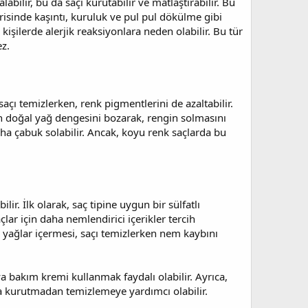
labilir, bu da saçı kurutabilir ve matlaştırabilir. Bu
derisinde kaşıntı, kuruluk ve pul pul dökülme gibi
 kişilerde alerjik reaksiyonlara neden olabilir. Bu tür
z.
saçı temizlerken, renk pigmentlerini de azaltabilir.
ın doğal yağ dengesini bozarak, rengin solmasını
daha çabuk solabilir. Ancak, koyu renk saçlarda bu
r. İlk olarak, saç tipine uygun bir sülfatlı
ar için daha nemlendirici içerikler tercih
 yağlar içermesi, saçı temizlerken nem kaybını
 bakım kremi kullanmak faydalı olabilir. Ayrıca,
la kurutmadan temizlemeye yardımcı olabilir.