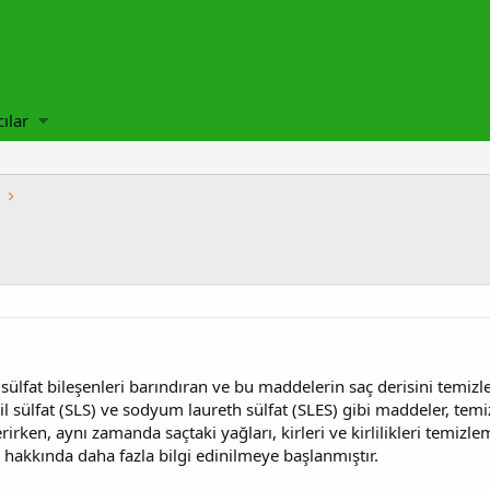
cılar
 sülfat bileşenleri barındıran ve bu maddelerin saç derisini temiz
il sülfat (SLS) ve sodyum laureth sülfat (SLES) gibi maddeler, temiz
ken, aynı zamanda saçtaki yağları, kirleri ve kirlilikleri temizlem
i hakkında daha fazla bilgi edinilmeye başlanmıştır.