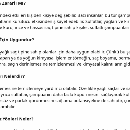
 Zararlı Mı?
deki etkileri kişiden kişiye değişebilir. Bazı insanlar, bu tür şamp
atların kurutucu etkisinden şikayet edebilir. Sülfatlar, yağları ve ki
e kuru, ince ve hassas saç tipine sahip kişiler, sülfatlı şampuanlar
 İçin Uygundur?
 yağlı saç tipine sahip olanlar için daha uygun olabilir. Çünkü bu ş
r yapan ya da yoğun kimyasal işlemler (örneğin, saç boyama, perma 
nra, saçın derinlemesine temizlenmesi ve kimyasal kalıntıların gid
ı Nelerdir?
lemesine temizlemeye yardımcı olabilir. Özellikle yağlı saçlar ve sa
yrıca sülfatlar, şampuanın daha fazla köpürmesini sağlayarak kullan
zsüz ve parlak görünmesini sağlama potansiyeline de sahiptir, çünk
arabilir.
 Yönleri Neler?