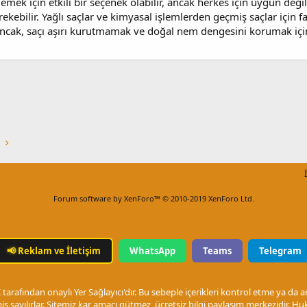
lemek için etkili bir seçenek olabilir, ancak herkes için uygun değil
erekebilir. Yağlı saçlar ve kimyasal işlemlerden geçmiş saçlar için 
lir. Ancak, saçı aşırı kurutmamak ve doğal nem dengesini korumak i
Forum software by XenForo™
© 2010-2019 XenForo Ltd.
📢
Reklam ve İletişim
WhatsApp
Teams
Telegram
arafından onaylı Yer Sağlayıcı'dır. Bu sebeple içerikleri kontrol etme ya da 
ş sayılırlar. Sitemiz kar amacı gütmez, ücretsiz bilgi paylaşım merkezidir.