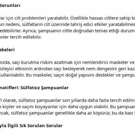
 Sorunları
ar için cilt problemleri yaratabilir. Özellikle hassas ciltlere sahip 
 nedeni, sülfatların cilt üzerinde tahriş edici etkiler yaratabilmesidi
debilirler. Ayrıca, şampuanın ciltle doğrudan temas ettiği durum
ler tercih edilebilir.
skeleri
nızda, saçı kurutma riskini azaltmak için nemlendirici maskeler v
leyici etkisinin ardından saçı besleyerek nem dengesini geri kazan
llanılabilir. Bu maskeler, saçın doğal yapısını destekler ve şamp
natifleri: Sülfatsız Şampuanlar
fi olarak, sülfatsız şampuanlar son yıllarda daha fazla tercih edilm
p kişiler ve saçını boyayanlar için daha uygun olabilir. Bu şampu
ak, sülfatsız şampuanlar genellikle daha az köpürür, bu da bazı kull
a İlgili Sık Sorulan Sorular