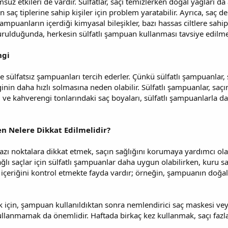
uz etkileri de vardır. Sülfatlar, saçı temizlerken doğal yağları da a
n saç tiplerine sahip kişiler için problem yaratabilir. Ayrıca, saç 
 şampuanların içerdiği kimyasal bileşikler, bazı hassas ciltlere sahip
ulduğunda, herkesin sülfatlı şampuan kullanması tavsiye edilme
ngi
le sülfatsız şampuanları tercih ederler. Çünkü sülfatlı şampuanlar, 
inin daha hızlı solmasına neden olabilir. Sülfatlı şampuanlar, saç
ızı ve kahverengi tonlarındaki saç boyaları, sülfatlı şampuanlarla 
n Nelere Dikkat Edilmelidir?
zı noktalara dikkat etmek, saçın sağlığını korumaya yardımcı olabili
ı saçlar için sülfatlı şampuanlar daha uygun olabilirken, kuru saçl
 içeriğini kontrol etmekte fayda vardır; örneğin, şampuanın doğal
 için, şampuan kullanıldıktan sonra nemlendirici saç maskesi veya
 kullanmamak da önemlidir. Haftada birkaç kez kullanmak, saçı faz