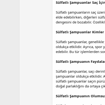
a
i
Sülfatlı Şampuanlar Saç İçin
n
h
i
Sülfatlı şampuanların saç üzerin
elde edebilirken, diğerleri sülf
dengesini de bozabilir. Özellikl
Sülfatlı Şampuanlar Kimler
Sülfatlı şampuanlar, genellikle
oldukça etkilidir. Ayrıca, spo
edebilir. Bu tür işlemlerden so
Sülfatlı Şampuanın Faydalar
Sülfatlı şampuanlar, saçı derin
şampuanlar oldukça etkilidir. A
sülfatlı şampuanlar saçın pürü
doğal parlaklığını da ortaya çık
Sülfatlı Şampuanın Olumsuz