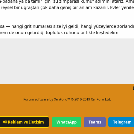
a‑badana ya da tamir için “su zımparası kumu” adımını atarız. Am
bireysel bir uğraştan çok daha geniş bir anlam kazanır. Evler yenilen
rsa — hangi grit numarası size iyi geldi, hangi yüzeylerde zorla
hem de onun getirdiği topluluk ruhunu birlikte keşfedelim.
Forum software by XenForo™
© 2010-2019 XenForo Ltd.
📢
Reklam ve İletişim
WhatsApp
Teams
Telegram