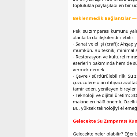
toplulukla paylaşılabilen bir uğ
Beklenmedik Bağlantılar — 
Peki su zımparası kumunu yal
alanlarla da ilişkilendirilebilir:
- Sanat ve el işi (craft): Ahş
mümkün. Bu teknik, minimal sana
- Restorasyon ve kültürel miras
eserlerin bakımında hem de sü
vermek demek.
- Çevre / sürdürülebilirlik: Su
çözücülere olan ihtiyacı azalta
tamir eden, yenileyen bireyler a
- Teknoloji ve dijital üretim: 
makineleri hâlâ önemli. Özellik
Bu, yüksek teknolojiyi el emeği
Gelecekte Su Zımparası Ku
Gelecekte neler olabilir? Eğer 