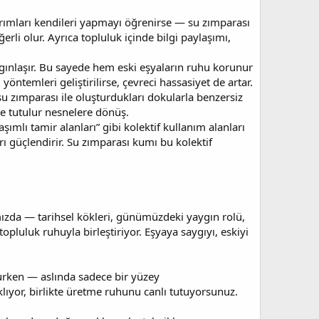
arımları kendileri yapmayı öğrenirse — su zımparası
rli olur. Ayrıca topluluk içinde bilgi paylaşımı,
ygınlaşır. Bu sayede hem eski eşyaların ruhu korunur
temleri geliştirilirse, çevreci hassasiyet de artar.
 su zımparası ile oluşturdukları dokularla benzersiz
elle tutulur nesnelere dönüş.
mlı tamir alanları” gibi kolektif kullanım alanları
rı güçlendirir. Su zımparası kumı bu kolektif
mızda — tarihsel kökleri, günümüzdeki yaygın rolü,
opluluk ruhuyla birleştiriyor. Eşyaya saygıyı, eskiyi
unurken — aslında sadece bir yüzey
klıyor, birlikte üretme ruhunu canlı tutuyorsunuz.