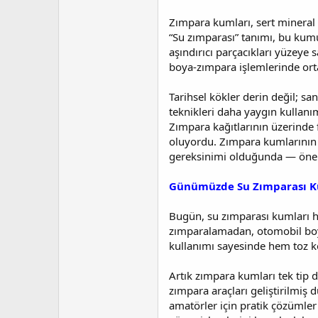
a
i
n
h
Zımpara kumları, sert mineral 
i
“Su zımparası” tanımı, bu kumun
aşındırıcı parçacıkları yüzeye 
boya‑zımpara işlemlerinde ortay
Tarihsel kökler derin değil; sa
teknikleri daha yaygın kullanım
Zımpara kağıtlarının üzerinde 
oluyordu. Zımpara kumlarının 
gereksinimi olduğunda — öne
Günümüzde Su Zımparası K
Bugün, su zımparası kumları h
zımparalamadan, otomobil boya
kullanımı sayesinde hem toz k
Artık zımpara kumları tek tip d
zımpara araçları geliştirilmiş
amatörler için pratik çözümler 