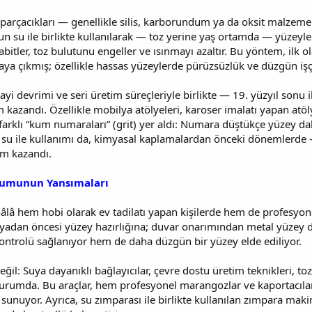
parçacıkları — genellikle silis, karborundum ya da oksit malzemel
 su ile birlikte kullanılarak — toz yerine yaş ortamda — yüzeyleri
sabitler, toz bulutunu engeller ve ısınmayı azaltır. Bu yöntem, ilk
a çıkmış; özellikle hassas yüzeylerde pürüzsüzlük ve düzgün işçili
nayi devrimi ve seri üretim süreçleriyle birlikte — 19. yüzyıl sonu
 kazandı. Özellikle mobilya atölyeleri, karoser imalatı yapan atöly
farklı “kum numaraları” (grit) yer aldı: Numara düştükçe yüzey d
su ile kullanımı da, kimyasal kaplamalardan önceki dönemlerde 
m kazandı.
umunun Yansımaları
âlâ hem hobi olarak ev tadilatı yapan kişilerde hem de profesyo
dan öncesi yüzey hazırlığına; duvar onarımından metal yüzey düz
ontrolü sağlanıyor hem de daha düzgün bir yüzey elde ediliyor.
eğil: Suya dayanıklı bağlayıcılar, çevre dostu üretim teknikleri, t
 durumda. Bu araçlar, hem profesyonel marangozlar ve kaportacıla
sunuyor. Ayrıca, su zımparası ile birlikte kullanılan zımpara makin