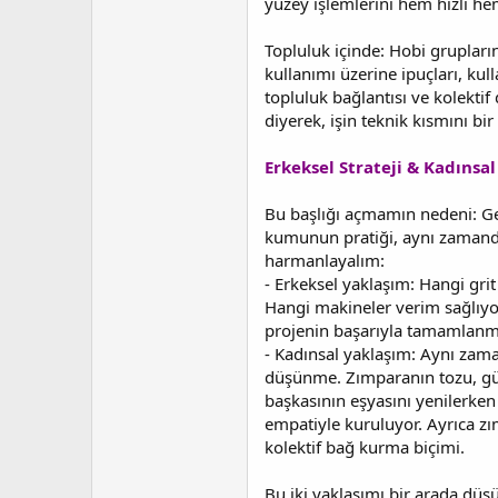
yüzey işlemlerini hem hızlı hem
Topluluk içinde: Hobi grupları
kullanımı üzerine ipuçları, kul
topluluk bağlantısı ve kolektif
diyerek, işin teknik kısmını bi
Erkeksel Strateji & Kadınsa
Bu başlığı açmamın nedeni: Gen
kumunun pratiği, aynı zamanda 
harmanlayalım:
- Erkeksel yaklaşım: Hangi gri
Hangi makineler verim sağlıyor?
projenin başarıyla tamamlanma
- Kadınsal yaklaşım: Aynı zam
düşünme. Zımparanın tozu, gür
başkasının eşyasını yenilerke
empatiyle kuruluyor. Ayrıca zı
kolektif bağ kurma biçimi.
Bu iki yaklaşımı bir arada düş