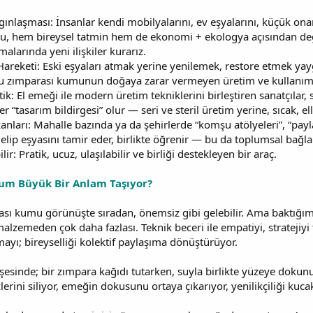
ınlaşması: İnsanlar kendi mobilyalarını, ev eşyalarını, küçük on
r. Bu, hem bireysel tatmin hem de ekonomi + ekologya açısından değe
larında yeni ilişkiler kurarız.
Hareketi: Eski eşyaları atmak yerine yenilemek, restore etmek ya
u zımparası kumunun doğaya zarar vermeyen üretim ve kullanım yön
ik: El emeği ile modern üretim tekniklerini birleştiren sanatçılar,
rer “tasarım bildirgesi” olur — seri ve steril üretim yerine, sıcak, 
arı: Mahalle bazında ya da şehirlerde “komşu atölyeleri”, “paylaşı
 gelip eşyasını tamir eder, birlikte öğrenir — bu da toplumsal bağla
r: Pratik, ucuz, ulaşılabilir ve birliği destekleyen bir araç.
m Büyük Bir Anlam Taşıyor?
rası kumu görünüşte sıradan, önemsiz gibi gelebilir. Ama baktığı
alzemeden çok daha fazlası. Teknik beceri ile empatiyi, stratejiyi t
ayı; bireyselliği kolektif paylaşıma dönüştürüyor.
 köşesinde; bir zımpara kağıdı tutarken, suyla birlikte yüzeye dok
rini siliyor, emeğin dokusunu ortaya çıkarıyor, yenilikçiliği kuca