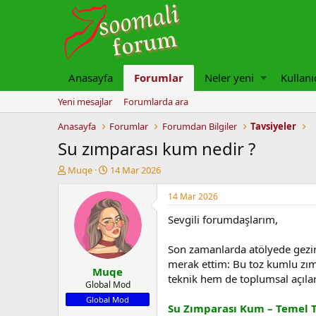
Anasayfa
Forumlar
Neler yeni
Kullanı
Yeni mesajlar
Forumlarda ara
Anasayfa
Forumlar
Forumdan Bilgiler
Tavsiyeler
Su zımparası kum nedir ?
K
B
Muqe
14 Mar 2026
o
a
n
ş
14 Mar 2026
u
l
Sevgili forumdaşlarım,
y
a
u
n
b
g
Son zamanlarda atölyede gezin
a
ı
merak ettim: Bu toz kumlu zımp
Muqe
ş
ç
teknik hem de toplumsal açılard
l
t
Global Mod
a
a
Global Mod
Su Zımparası Kum – Temel 
t
r