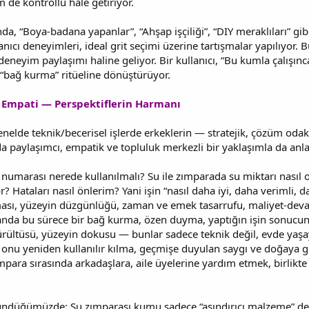
 de kontrollü hale getiriyor.
nda, “Boya‑badana yapanlar”, “Ahşap işçiliği”, “DIY meraklıları” 
lanıcı deneyimleri, ideal grit seçimi üzerine tartışmalar yapılıyor.
 deneyim paylaşımı haline geliyor. Bir kullanıcı, “Bu kumla çalışı
r “bağ kurma” ritüeline dönüştürüyor.
l Empati — Perspektiflerin Harmanı
elde teknik/becerisel işlerde erkeklerin — stratejik, çözüm odak
paylaşımcı, empatik ve topluluk merkezli bir yaklaşımla da anlam 
t numarası nerede kullanılmalı? Su ile zımparada su miktarı nası
 Hataları nasıl önlerim? Yani işin “nasıl daha iyi, daha verimli, 
sı, yüzeyin düzgünlüğü, zaman ve emek tasarrufu, maliyet-devamsı
anda bu sürece bir bağ kurma, özen duyma, yaptığın işin sonucund
ültüsü, yüzeyin dokusu — bunlar sadece teknik değil, evde yaşay
n onu yeniden kullanılır kılma, geçmişe duyulan saygı ve doğaya 
mpara sırasında arkadaşlara, aile üyelerine yardım etmek, birlikt
ündüğümüzde: Su zımparası kumu sadece “aşındırıcı malzeme” değil