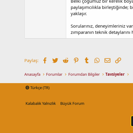
Belki çoğumuz bir kerelik boy
paylaşımcılıkla birleştiğinde; 
yaklaşır.
Sorularınız, deneyimleriniz va
zımparanın teknik detaylarını 
Facebook
Twitter
Reddit
Pinterest
Tumblr
WhatsApp
E-posta
Link
Paylaş:
Anasayfa
Forumlar
Forumdan Bilgiler
Tavsiyeler
Türkçe (TR)
Kalabalık Yalnızlık
Büyük Forum