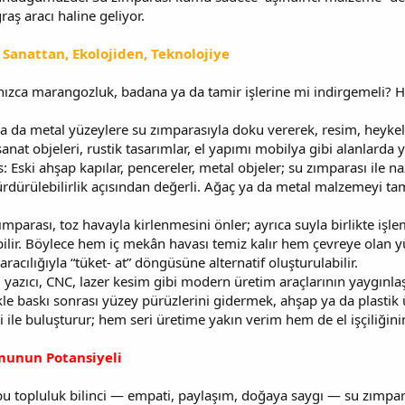
raş aracı haline geliyor.
Sanattan, Ekolojiden, Teknolojiye
nızca marangozluk, badana ya da tamir işlerine mi indirgemeli?
ap ya da metal yüzeylere su zımparasıyla doku vererek, resim, hey
t objeleri, rustik tasarımlar, el yapımı mobilya gibi alanlarda yen
: Eski ahşap kapılar, pencereler, metal objeler; su zımparası ile na
rdürülebilirlik açısından değerli. Ağaç ya da metal malzemeyi t
 zımparası, toz havayla kirlenmesini önler; ayrıca suyla birlikte i
bilir. Böylece hem iç mekân havası temiz kalır hem çevreye olan yük
racılığıyla “tüket‑ at” döngüsüne alternatif oluşturulabilir.
3D yazıcı, CNC, lazer kesim gibi modern üretim araçlarının yaygınl
le baskı sonrası yüzey pürüzlerini gidermek, ahşap ya da plastik ü
 ile buluşturur; hem seri üretime yakın verim hem de el işçiliğinin
munun Potansiyeli
bu topluluk bilinci — empati, paylaşım, doğaya saygı — su zımparası