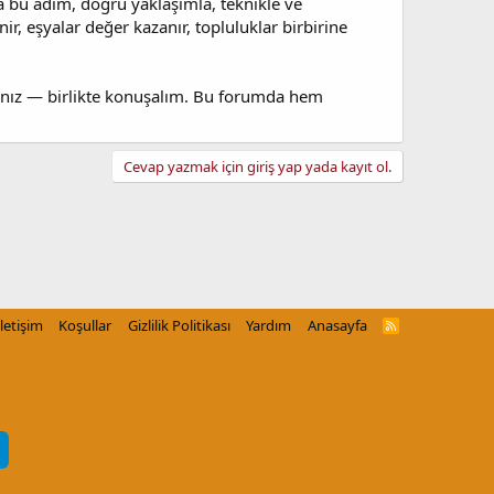
a bu adım, doğru yaklaşımla, teknikle ve
ir, eşyalar değer kazanır, topluluklar birbirine
ndınız — birlikte konuşalım. Bu forumda hem
Cevap yazmak için giriş yap yada kayıt ol.
İletişim
Koşullar
Gizlilik Politikası
Yardım
Anasayfa
R
S
S