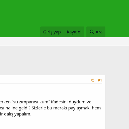
Giriş yap
Kayıt ol
Ara
#1
erken “su zımparası kum” ifadesini duydum ve
sı haline geldi? Sizlerle bu merakı paylaşmak, hem
ir dalış yapalım.