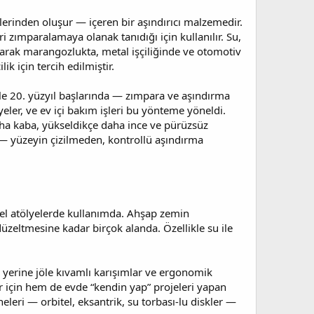
erinden oluşur — içeren bir aşındırıcı malzemedir.
 zımparalamaya olanak tanıdığı için kullanılır. Su,
 olarak marangozlukta, metal işçiliğinde ve otomotiv
k için tercih edilmiştir.
 ile 20. yüzyıl başlarında — zımpara ve aşındırma
eler, ve ev içi bakım işleri bu yönteme yöneldi.
aha kaba, yükseldikçe daha ince ve pürüzsüz
— yüzeyin çizilmeden, kontrollü aşındırma
nel atölyelerde kullanımda. Ahşap zemin
eltmesine kadar birçok alanda. Özellikle su ile
oz yerine jöle kıvamlı karışımlar ve ergonomik
r için hem de evde “kendin yap” projeleri yapan
eleri — orbitel, eksantrik, su torbası‑lu diskler —