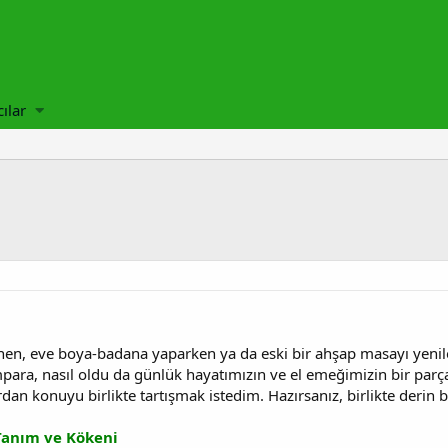
cılar
en, eve boya‑badana yaparken ya da eski bir ahşap masayı yenil
ara, nasıl oldu da günlük hayatımızın ve el emeğimizin bir parça
an konuyu birlikte tartışmak istedim. Hazırsanız, birlikte derin b
Tanım ve Kökeni