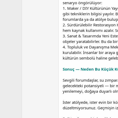
senaryo öngörülüyor:
1. Maker / DIY Kültürünün Yayg
gibi tekniklerin bilgisi yayılı
forumlarda ya da atölye buluşma
2. Sürdürülebilir Restorasyon 
hem kaynak kullanımı azalır. S
3. Sanat & Tasarımda Yeni Estet
objeler yaratabilirler. Bu da bi
4. Topluluk ve Dayanışma Mekanl
kurulabilir. İnsanlar bir araya
kültürün sembolü haline gelebili
Sonuç — Neden Bu Küçük Ku
Sevgili forumdaşlar, su zımpa
gelecekteki potansiyeli — bir m
yenilemeyi, doğaya duyarlı olm
İster atölyede, ister evin bir
düzeltmiyorsunuz. Geçmişin izle