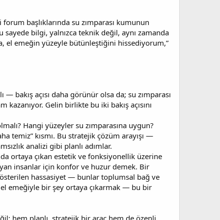
gibi forum başlıklarında su zımparası kumunun
 Bu sayede bilgi, yalnızca teknik değil, aynı zamanda
nca, el emeğin yüzeyle bütünleştiğini hissediyorum,”
lı — bakış açısı daha görünür olsa da; su zımparası
kazanıyor. Gelin birlikte bu iki bakış açısını
l olmalı? Hangi yüzeyler su zımparasına uygun?
daha temiz” kısmı. Bu stratejik çözüm arayışı —
zlık analizi gibi planlı adımlar.
a ortaya çıkan estetik ve fonksiyonellik üzerine
an insanlar için konfor ve huzur demek. Bir
gösterilen hassasiyet — bunlar toplumsal bağ ve
e el emeğiyle bir şey ortaya çıkarmak — bu bir
; hem planlı, stratejik bir araç hem de özenli,