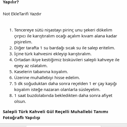
Yapılır?
Not EkleTarifi Yazdır
Tencereye sütü nişastayı pirinç unu şekeri dökelim
çırpıcı ile karıştıralım ocağı açalım kıvam alana kadar
pişirelim.
Diğer tarafta 1 su bardağı sıcak su ile salep eritelim.
İçine türk kahvesini ekleyip karıştıralım.
Ortadan ikiye kestiğimiz bisküvileri salepli kahveye ile
epey az ıslatalım.
Kaselerin tabanına koyalım.
Üzerine muhallebiyi hisse edelim.
5 dk soğuduktan daha sonra reçelden 1 er çay kaşığı
koyalım isteğe nazaran olanlarla süsleyelim.
1 saat buzdolabında bekledikten daha sonra afiyet
olsun.
Salepli Türk Kahveli Gül Reçelli Muhallebi Tanımı
Fotoğraflı Yapılışı