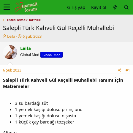
Giriş yap
Kayıt ol
Enfes Yemek Tarifleri
Salepli Türk Kahveli Gül Reçelli Muhallebi
K
B
Leila
6 Şub 2023
o
a
n
ş
Leila
u
l
Global Mod
Global Mod
y
a
u
n
b
g
6 Şub 2023
#1
a
ı
ş
ç
Salepli Türk Kahveli Gül Reçelli Muhallebi Tanımı İçin
l
t
Malzemeler
a
a
t
r
a
i
3 su bardağı süt
n
h
1 yemek kaşığı dolusu pirinç unu
i
1 yemek kaşığı dolusu nişasta
1 küçük çay bardağı tozşeker
Altına :