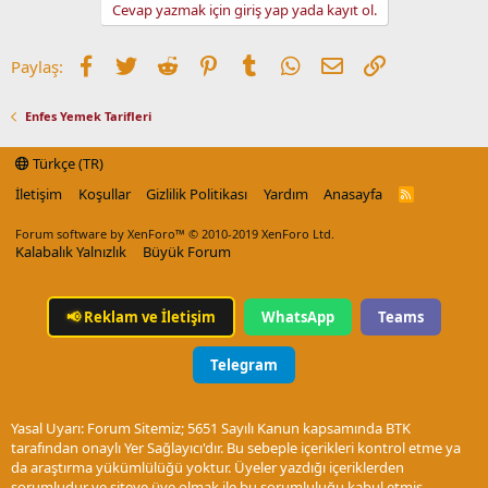
Cevap yazmak için giriş yap yada kayıt ol.
Facebook
Twitter
Reddit
Pinterest
Tumblr
WhatsApp
E-posta
Link
Paylaş:
Enfes Yemek Tarifleri
Türkçe (TR)
İletişim
Koşullar
Gizlilik Politikası
Yardım
Anasayfa
R
S
S
Forum software by XenForo™
© 2010-2019 XenForo Ltd.
Kalabalık Yalnızlık
Büyük Forum
📢
Reklam ve İletişim
WhatsApp
Teams
Telegram
Yasal Uyarı: Forum Sitemiz; 5651 Sayılı Kanun kapsamında BTK
tarafından onaylı Yer Sağlayıcı'dır. Bu sebeple içerikleri kontrol etme ya
da araştırma yükümlülüğü yoktur. Üyeler yazdığı içeriklerden
sorumludur ve siteye üye olmak ile bu sorumluluğu kabul etmiş