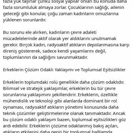
fazla yük taşırlar çünkü sosyal yapılar onları bu konuda daha
fazla sorumluluk almaya zorlar. Çocuklarının sağlığı, ailenin
geleceği gibi konular, çoğu zaman kadınların omuzlarına
yüklenen sorunlardır.
Bu sorunu ele alırken, kadınların çevre adaleti
mücadelelerinde aktif olarak yer aldıklarını unutmamak
gerekir. Birçok kadın, radyoaktif atıkların depolanmasına karşı
direniş göstererek, sadece kendi yaşamlarını değil,
toplumlarının da sağlığını savunmaktadır.
Erkeklerin Çözüm Odaklı Yaklaşımı ve Toplumsal Eşitsizlikler
Erkeklerin toplumdaki rolü genellikle daha çözüm odaklıdır.
Bilimsel ve stratejik yaklaşımlar, erkeklerin bu tür çevre
sorunlarına yaklaşımını şekillendirir. Erkeklerin, özellikle
mühendislik ve teknoloji gibi alanlarda dominant bir rol
oynaması, radyoaktif atıkların yönetimi konusunda daha
teknik çözümler geliştirmelerine olanak tanımaktadır. Ancak
bu çözüm odaklı yaklaşım bazen, toplumsal eşitsizlikleri göz
ardı edebilir. Erkeklerin çözüme odaklanmış bakış açıları,
atıkların etkilerini daha geniş bir toplumsal bağlamda