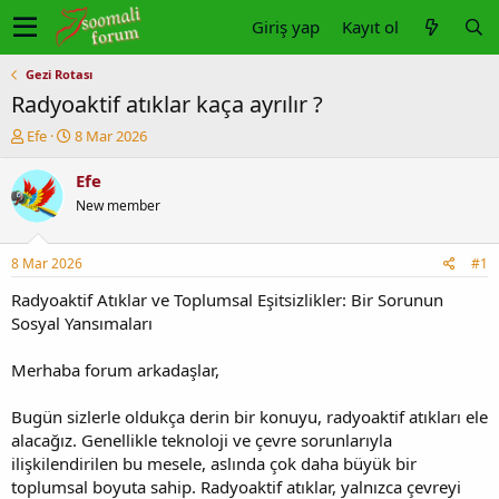
Giriş yap
Kayıt ol
Gezi Rotası
Radyoaktif atıklar kaça ayrılır ?
K
B
Efe
8 Mar 2026
o
a
n
ş
Efe
u
l
New member
y
a
u
n
b
g
8 Mar 2026
#1
a
ı
ş
ç
Radyoaktif Atıklar ve Toplumsal Eşitsizlikler: Bir Sorunun
l
t
Sosyal Yansımaları
a
a
t
r
Merhaba forum arkadaşlar,
a
i
n
h
Bugün sizlerle oldukça derin bir konuyu, radyoaktif atıkları ele
i
alacağız. Genellikle teknoloji ve çevre sorunlarıyla
ilişkilendirilen bu mesele, aslında çok daha büyük bir
toplumsal boyuta sahip. Radyoaktif atıklar, yalnızca çevreyi