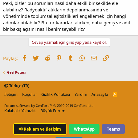
Peki, bizler bu sorunları nasıl daha etkili bir şekilde ele
alabiliriz? Radyoaktif atıkların depolanmasında ve
yönetiminde toplumsal eşitsizlikleri engellemek için hangi
adımlar atılabilir? Bu tür kararları alırken, daha geniş ve adil
bir bakış açısını nasıl benimseyebiliriz?
Cevap yazmak için giriş yap yada kayıt ol.
Facebook
Twitter
Reddit
Pinterest
Tumblr
WhatsApp
E-posta
Link
Paylaş:
Gezi Rotası
Türkçe (TR)
İletişim
Koşullar
Gizlilik Politikası
Yardım
Anasayfa
R
S
S
Forum software by XenForo™
© 2010-2019 XenForo Ltd.
Kalabalık Yalnızlık
Büyük Forum
📢
Reklam ve İletişim
WhatsApp
Teams