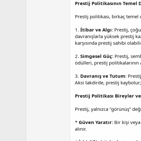
a
i
Prestij Politikasının Temel 
n
h
i
Prestij politikası, birkaç teme
1.
İtibar ve Algı
: Prestij, ço
davranışlarla yüksek prestij k
karşısında prestij sahibi olabilir
2.
Simgesel Güç
: Prestij, se
ödülleri, prestij politikalarını
3.
Davranış ve Tutum
: Prest
Aksi takdirde, prestij kaybolur;
Prestij Politikası Bireyler
Prestij, yalnızca “görünüş” değ
*
Güven Yaratır
: Bir kişi vey
alınır.