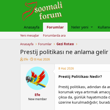
Anasayfa
Forumlar
Neler yeni
Kullanı
Yeni mesajlar
Forumlarda ara
Anasayfa
Forumlar
Gezi Rotası
Prestij politikası ne anlama gelir 
K
B
Efe
8 Haz 2026
o
a
n
ş
8 Haz 2026
u
l
Prestij Politikası Nedir?
y
a
u
n
b
g
Prestij politikası, adından da 
a
ı
korumak veya artırmak amacıyla
Efe
ş
ç
çıksa da, günlük hayatımızda d
l
t
New member
üzerine kurulmadığıdır; burada
a
a
t
r