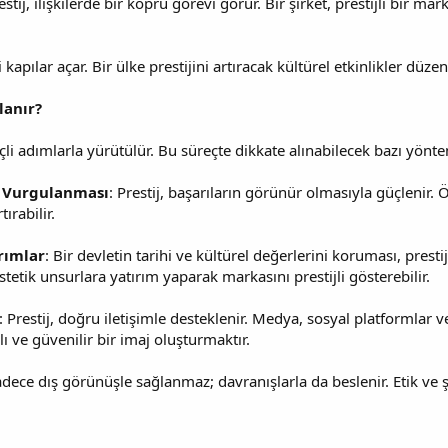
restij, ilişkilerde bir köprü görevi görür. Bir şirket, prestijli bir m
ni kapılar açar. Bir ülke prestijini artıracak kültürel etkinlikler dü
lanır?
linçli adımlarla yürütülür. Bu süreçte dikkate alınabilecek bazı yönt
n Vurgulanması
: Prestij, başarıların görünür olmasıyla güçlenir.
tırabilir.
rımlar
: Bir devletin tarihi ve kültürel değerlerini koruması, presti
estetik unsurlara yatırım yaparak markasını prestijli gösterebilir.
: Prestij, doğru iletişimle desteklenir. Medya, sosyal platformlar ve 
lı ve güvenilir bir imaj oluşturmaktır.
sadece dış görünüşle sağlanmaz; davranışlarla da beslenir. Etik ve ş