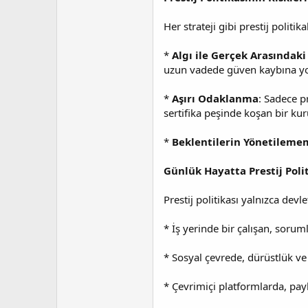
Her strateji gibi prestij politi
*
Algı ile Gerçek Arasındak
uzun vadede güven kaybına yol
*
Aşırı Odaklanma
: Sadece p
sertifika peşinde koşan bir ku
*
Beklentilerin Yönetileme
Günlük Hayatta Prestij Polit
Prestij politikası yalnızca dev
* İş yerinde bir çalışan, sorum
* Sosyal çevrede, dürüstlük ve g
* Çevrimiçi platformlarda, paylaşı