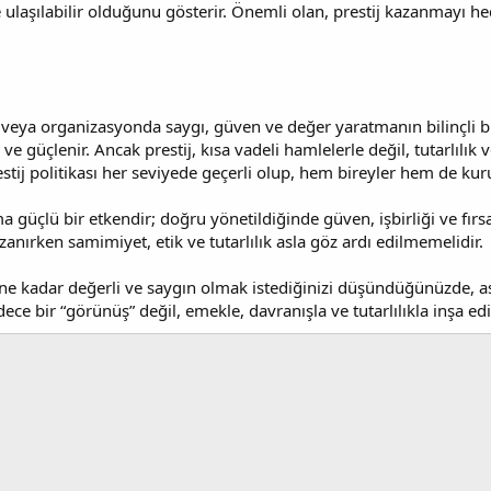
e ulaşılabilir olduğunu gösterir. Önemli olan, prestij kazanmayı h
a veya organizasyonda saygı, güven ve değer yaratmanın bilinçli bir
ve güçlenir. Ancak prestij, kısa vadeli hamlelerle değil, tutarlılık
restij politikası her seviyede geçerli olup, hem bireyler hem de kur
a güçlü bir etkendir; doğru yönetildiğinde güven, işbirliği ve fırsat
azanırken samimiyet, etik ve tutarlılık asla göz ardı edilmemelidir.
 kadar değerli ve saygın olmak istediğinizi düşündüğünüzde, aslı
ece bir “görünüş” değil, emekle, davranışla ve tutarlılıkla inşa edi