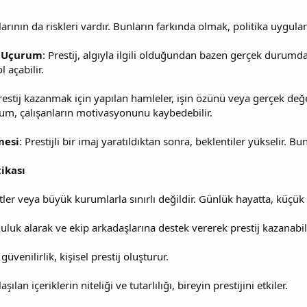
kalarının da riskleri vardır. Bunların farkında olmak, politika uygula
i Uçurum
: Prestij, algıyla ilgili olduğundan bazen gerçek durumdan
 açabilir.
restij kazanmak için yapılan hamleler, işin özünü veya gerçek değer
rum, çalışanların motivasyonunu kaybedebilir.
mesi
: Prestijli bir imaj yaratıldıktan sonra, beklentiler yükselir. B
ikası
letler veya büyük kurumlarla sınırlı değildir. Günlük hayatta, küçük
luluk alarak ve ekip arkadaşlarına destek vererek prestij kazanabili
üvenilirlik, kişisel prestij oluşturur.
lan içeriklerin niteliği ve tutarlılığı, bireyin prestijini etkiler.