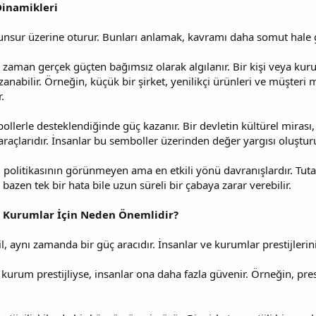
Dinamikleri
l unsur üzerine oturur. Bunları anlamak, kavramı daha somut hale g
ğu zaman gerçek güçten bağımsız olarak algılanır. Bir kişi veya k
azanabilir. Örneğin, küçük bir şirket, yenilikçi ürünleri ve müşter
.
mbollerle desteklendiğinde güç kazanır. Bir devletin kültürel mirası,
n araçlarıdır. İnsanlar bu semboller üzerinden değer yargısı oluşturu
ij politikasının görünmeyen ama en etkili yönü davranışlardır. Tutarlı
 bazen tek bir hata bile uzun süreli bir çabaya zarar verebilir.
 ve Kurumlar İçin Neden Önemlidir?
il, aynı zamanda bir güç aracıdır. İnsanlar ve kurumlar prestijleri
a kurum prestijliyse, insanlar ona daha fazla güvenir. Örneğin, pres