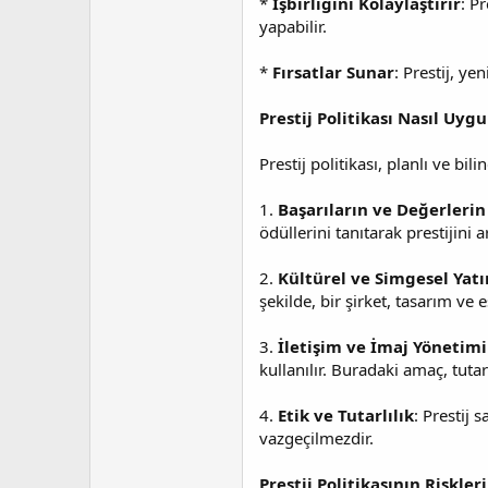
*
İşbirliğini Kolaylaştırır
: P
yapabilir.
*
Fırsatlar Sunar
: Prestij, ye
Prestij Politikası Nasıl Uygu
Prestij politikası, planlı ve bi
1.
Başarıların ve Değerleri
ödüllerini tanıtarak prestijini ar
2.
Kültürel ve Simgesel Yatı
şekilde, bir şirket, tasarım ve 
3.
İletişim ve İmaj Yönetimi
kullanılır. Buradaki amaç, tutar
4.
Etik ve Tutarlılık
: Prestij 
vazgeçilmezdir.
Prestij Politikasının Riskleri