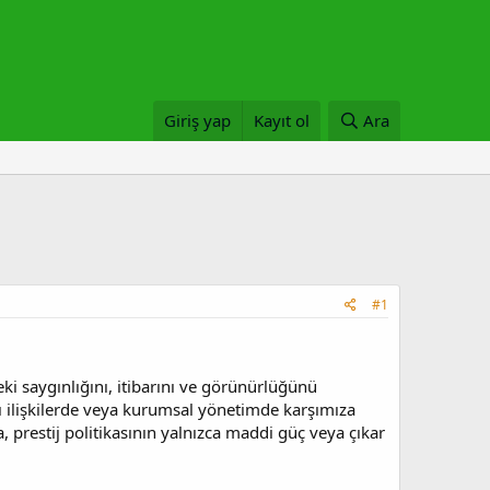
Giriş yap
Kayıt ol
Ara
#1
eki saygınlığını, itibarını ve görünürlüğünü
sı ilişkilerde veya kurumsal yönetimde karşımıza
 prestij politikasının yalnızca maddi güç veya çıkar