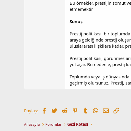
Bu örnekler, prestijin somut v
etmemektir.
Sonuç
Prestij politikası, bir toplumd
araya geldiğinde prestij oluşur 
uluslararası ilişkilere kadar, p
Prestij politikası, görünmez am
yol açar. Bu nedenle, prestij k
Toplumda veya iş dünyasında ne
geçirmiş olursunuz. Prestij, sad
Facebook
Twitter
Reddit
Pinterest
Tumblr
WhatsApp
E-posta
Link
Paylaş:
Anasayfa
Forumlar
Gezi Rotası