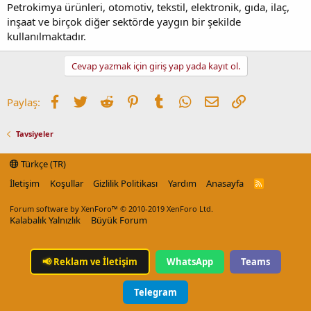
Petrokimya ürünleri, otomotiv, tekstil, elektronik, gıda, ilaç,
inşaat ve birçok diğer sektörde yaygın bir şekilde
kullanılmaktadır.
Cevap yazmak için giriş yap yada kayıt ol.
Facebook
Twitter
Reddit
Pinterest
Tumblr
WhatsApp
E-posta
Link
Paylaş:
Tavsiyeler
Türkçe (TR)
İletişim
Koşullar
Gizlilik Politikası
Yardım
Anasayfa
R
S
S
Forum software by XenForo™
© 2010-2019 XenForo Ltd.
Kalabalık Yalnızlık
Büyük Forum
📢
Reklam ve İletişim
WhatsApp
Teams
Telegram