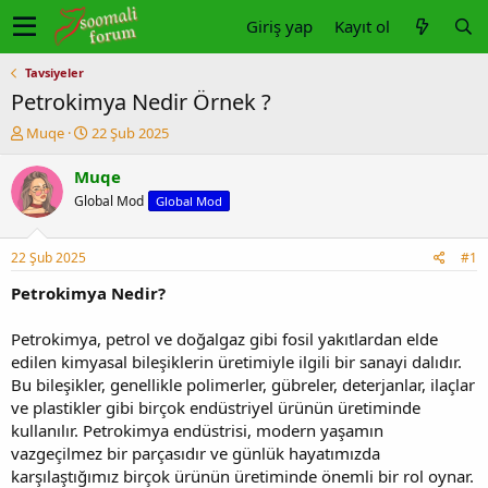
Giriş yap
Kayıt ol
Tavsiyeler
Petrokimya Nedir Örnek ?
K
B
Muqe
22 Şub 2025
o
a
n
ş
Muqe
u
l
Global Mod
Global Mod
y
a
u
n
b
g
22 Şub 2025
#1
a
ı
ş
ç
Petrokimya Nedir?
l
t
a
a
Petrokimya, petrol ve doğalgaz gibi fosil yakıtlardan elde
t
r
edilen kimyasal bileşiklerin üretimiyle ilgili bir sanayi dalıdır.
a
i
Bu bileşikler, genellikle polimerler, gübreler, deterjanlar, ilaçlar
n
h
ve plastikler gibi birçok endüstriyel ürünün üretiminde
i
kullanılır. Petrokimya endüstrisi, modern yaşamın
vazgeçilmez bir parçasıdır ve günlük hayatımızda
karşılaştığımız birçok ürünün üretiminde önemli bir rol oynar.