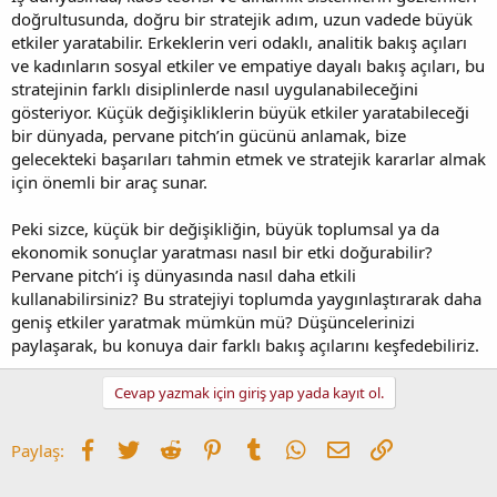
doğrultusunda, doğru bir stratejik adım, uzun vadede büyük
etkiler yaratabilir. Erkeklerin veri odaklı, analitik bakış açıları
ve kadınların sosyal etkiler ve empatiye dayalı bakış açıları, bu
stratejinin farklı disiplinlerde nasıl uygulanabileceğini
gösteriyor. Küçük değişikliklerin büyük etkiler yaratabileceği
bir dünyada, pervane pitch’in gücünü anlamak, bize
gelecekteki başarıları tahmin etmek ve stratejik kararlar almak
için önemli bir araç sunar.
Peki sizce, küçük bir değişikliğin, büyük toplumsal ya da
ekonomik sonuçlar yaratması nasıl bir etki doğurabilir?
Pervane pitch’i iş dünyasında nasıl daha etkili
kullanabilirsiniz? Bu stratejiyi toplumda yaygınlaştırarak daha
geniş etkiler yaratmak mümkün mü? Düşüncelerinizi
paylaşarak, bu konuya dair farklı bakış açılarını keşfedebiliriz.
Cevap yazmak için giriş yap yada kayıt ol.
Facebook
Twitter
Reddit
Pinterest
Tumblr
WhatsApp
E-posta
Link
Paylaş: