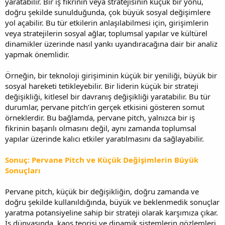
yaratabilir. Bir iş fikrinin veya stratejisinin küçük bir yönü,
doğru şekilde sunulduğunda, çok büyük sosyal değişimlere
yol açabilir. Bu tür etkilerin anlaşılabilmesi için, girişimlerin
veya stratejilerin sosyal ağlar, toplumsal yapılar ve kültürel
dinamikler üzerinde nasıl yankı uyandıracağına dair bir analiz
yapmak önemlidir.
Örneğin, bir teknoloji girişiminin küçük bir yeniliği, büyük bir
sosyal hareketi tetikleyebilir. Bir liderin küçük bir strateji
değişikliği, kitlesel bir davranış değişikliği yaratabilir. Bu tür
durumlar, pervane pitch’in gerçek etkisini gösteren somut
örneklerdir. Bu bağlamda, pervane pitch, yalnızca bir iş
fikrinin başarılı olmasını değil, aynı zamanda toplumsal
yapılar üzerinde kalıcı etkiler yaratılmasını da sağlayabilir.
Sonuç: Pervane Pitch ve Küçük Değişimlerin Büyük
Sonuçları
Pervane pitch, küçük bir değişikliğin, doğru zamanda ve
doğru şekilde kullanıldığında, büyük ve beklenmedik sonuçlar
yaratma potansiyeline sahip bir strateji olarak karşımıza çıkar.
İş dünyasında, kaos teorisi ve dinamik sistemlerin gözlemleri