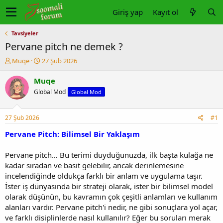
Giriş yap
Kayıt ol
Tavsiyeler
Pervane pitch ne demek ?
K
B
Muqe
27 Şub 2026
o
a
n
ş
Muqe
u
l
Global Mod
Global Mod
y
a
u
n
b
g
27 Şub 2026
#1
a
ı
ş
ç
Pervane Pitch: Bilimsel Bir Yaklaşım
l
t
a
a
Pervane pitch… Bu terimi duyduğunuzda, ilk başta kulağa ne
t
r
kadar sıradan ve basit gelebilir, ancak derinlemesine
a
i
incelendiğinde oldukça farklı bir anlam ve uygulama taşır.
n
h
İster iş dünyasında bir strateji olarak, ister bir bilimsel model
i
olarak düşünün, bu kavramın çok çeşitli anlamları ve kullanım
alanları vardır. Pervane pitch'i nedir, ne gibi sonuçlara yol açar,
ve farklı disiplinlerde nasıl kullanılır? Eğer bu soruları merak